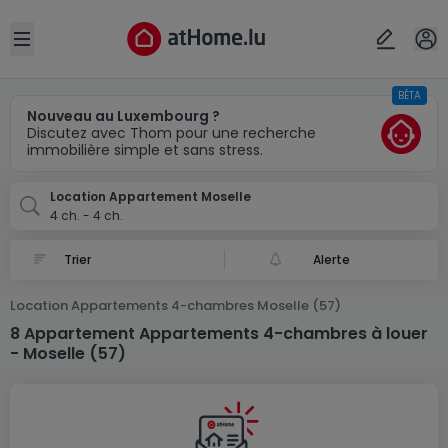
Localité(s)
Annuler
OK
Open sidebar
BÊTA
Moselle (FR)
Nouveau au Luxembourg ?
Discutez avec Thom pour une recherche
immobilière simple et sans stress.
Location Appartement Moselle
4 ch. - 4 ch.
Alerte
Location Appartements 4-chambres Moselle (57)
8 Appartement Appartements 4-chambres à louer
- Moselle (57)