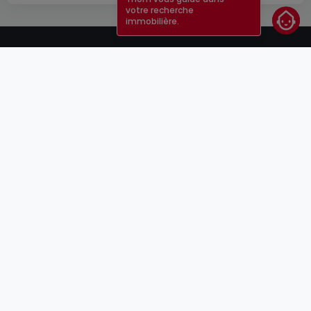
votre recherche
immobilière.
CGU
atHomeGroup
CGV
Contact
DSA
Annonceurs
Mentions légales
Vie privée
Carrières
Cookie
Cybercriminalité
© 2000 -
2026
atHome Group S.à.r.l.
5, rue Charles Darwin L-1433 Luxembourg
atHomeGroup