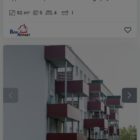
92
m²
5
4
1