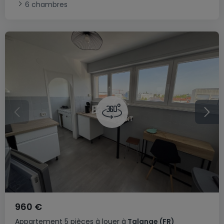
6 chambres
960 €
Appartement
5 pièces
à louer
à
Talange
(FR)