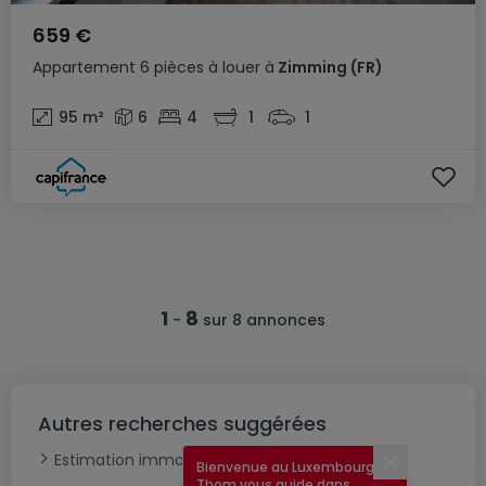
659 €
Appartement
6 pièces
à louer
à
Zimming
(FR)
95
m²
6
4
1
1
1
8
-
sur 8 annonces
Autres recherches suggérées
Estimation immobilière
Bienvenue au Luxembourg !
Fermer
Thom vous guide dans