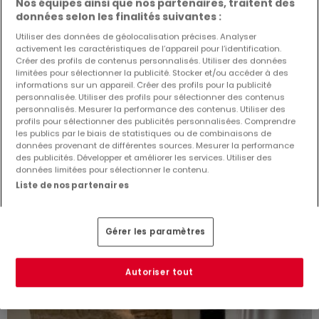
Nos équipes ainsi que nos partenaires, traitent des
données selon les finalités suivantes :
Utiliser des données de géolocalisation précises. Analyser
activement les caractéristiques de l’appareil pour l’identification.
Créer des profils de contenus personnalisés. Utiliser des données
limitées pour sélectionner la publicité. Stocker et/ou accéder à des
informations sur un appareil. Créer des profils pour la publicité
personnalisée. Utiliser des profils pour sélectionner des contenus
personnalisés. Mesurer la performance des contenus. Utiliser des
profils pour sélectionner des publicités personnalisées. Comprendre
les publics par le biais de statistiques ou de combinaisons de
1 750 €
données provenant de différentes sources. Mesurer la performance
des publicités. Développer et améliorer les services. Utiliser des
Appartement
6 pièces
à louer
à
Metz-Gare
(FR)
données limitées pour sélectionner le contenu.
Liste de nos partenaires
152
m²
6
4
2
Gérer les paramètres
Autoriser tout
DISPONIBLE IMMÉDIATEMENT