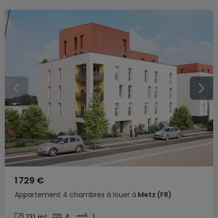
1 729 €
Appartement
4 chambres
à louer
à
Metz
(FR)
131
m²
4
1