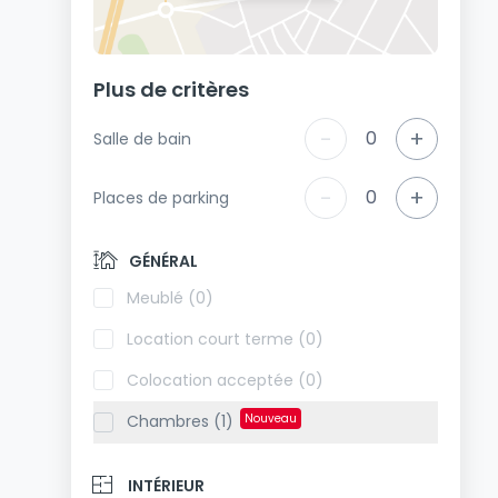
Plus de critères
-
+
0
Salle de bain
-
+
0
Places de parking
GÉNÉRAL
Meublé (0)
Location court terme (0)
Colocation acceptée (0)
Chambres (1)
Nouveau
INTÉRIEUR