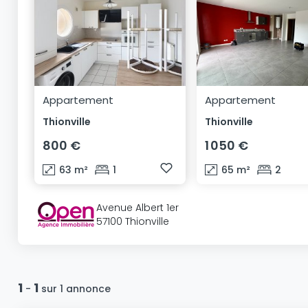
Appartement
Appartement
Thionville
Thionville
800 €
1 050 €
63
m²
1
65
m²
2
Avenue Albert 1er
57100 Thionville
1
1
-
sur 1 annonce