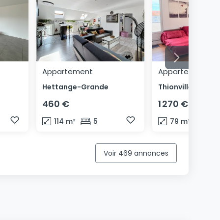
Appartement
Appartement
Hettange-Grande
Thionville
460 €
1 270 €
114
m²
5
79
m²
1
Voir 469 annonces