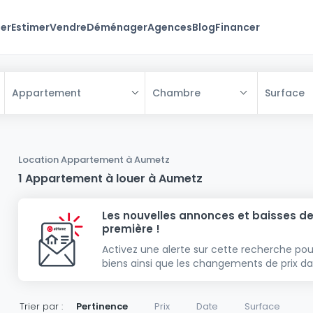
er
Estimer
Vendre
Déménager
Agences
Blog
Financer
Chambre
Surface
Appartement
Tous
Maison
Location Appartement à Aumetz
Appartement
Maison
1 Appartement à louer à Aumetz
Projet neuf
Appartement
Maison individuelle
Les nouvelles annonces et baisses de
Maison à construire
Résidence
Chambre
Maison mitoyenne
première !
Immeuble de rapport
Lotissement
Studio
Maison jumelée
Modèle de maison
Activez une alerte sur cette recherche pou
biens ainsi que les changements de prix da
Terrain
Immeuble de rapport
Penthouse
Terrain + Maison
Villa
Garage - parking
Terrain constructible
Duplex
Maison de maître
Gros-oeuvre
Trier par :
Pertinence
Prix
Date
Surface