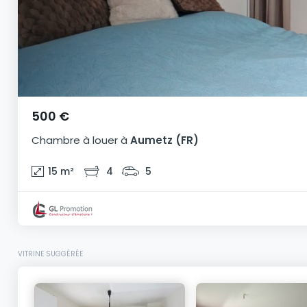
500 €
Chambre
à louer
à
Aumetz
(FR)
15
m²
4
5
VITRINE SUGGÉRÉE