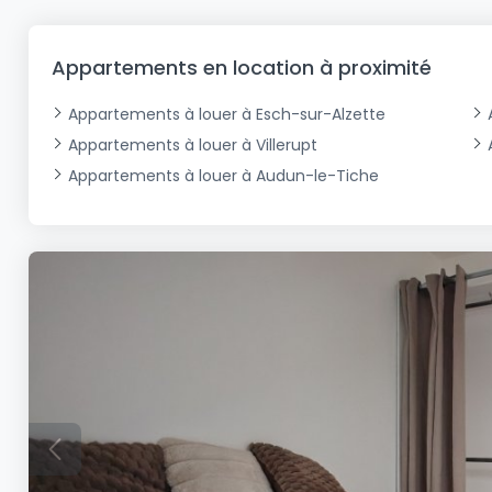
Bureau
Triplex
Terrain non constructible
Château
Garage - Parking
Commerce
Loft
Ferme
Terrain industriel
Bureau
Garage ouvert
Appartements en location à proximité
Local commercial
Corps de ferme
Mansarde
Garage fermé
Appartements à louer à Esch-sur-Alzette
Fonds de Commerce
Rez-de-chaussée
Châlet
Appartements à louer à Villerupt
Bungalow
Restaurant
Appartements à louer à Audun-le-Tiche
Plain pied
Hôtel
Entrepôt
Gîte
Exploitation agricole