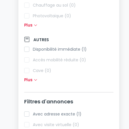
Chauffage au sol (0)
Photovoltaïque (0)
Plus
Panneaux solaires (0)
Pompe à chaleur (1)
AUTRES
Climatisation (1)
Disponibilité immédiate (1)
Fibre optique (1)
Accès mobilité réduite (0)
Cave (0)
Plus
Grenier (0)
Ascenseur (0)
Filtres d'annonces
Animaux acceptés (0)
Biens de vacances (0)
Avec adresse exacte (1)
Avec visite virtuelle (0)