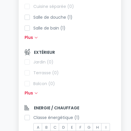
Cuisine séparée (0)
Salle de douche (1)
Salle de bain (1)
Plus
Cuisine équipée (1)
Cuisine ouverte (1)
EXTÉRIEUR
Toilettes séparées (0)
Jardin (0)
Terrasse (0)
Balcon (0)
Plus
Piscine (0)
Exposition sud (1)
ENERGIE / CHAUFFAGE
Prise électrique dans le parking (0)
Classe énergétique (1)
A
B
C
D
E
F
G
H
I