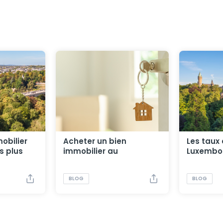
obilier
Acheter un bien
Les taux 
s plus
immobilier au
Luxembo
xième
Luxembourg : étapes,
frais et conseils
BLOG
BLOG