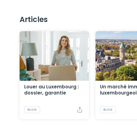
Articles
Louer au Luxembourg :
Un marché imm
dossier, garantie
luxembourgeoi
locative et démarches
stable au deu
trimestre 2026
BLOG
BLOG