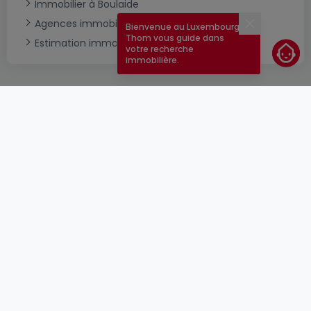
Immobilier à Boulaide
Agences immobilières à Boulaide
Bienvenue au Luxembourg !
Fermer
Thom vous guide dans
Estimation immobilière
votre recherche
immobilière.
CGU
atHomeGroup
CGV
Contact
DSA
Annonceurs
Mentions légales
Vie privée
Carrières
Cookie
Cybercriminalité
© 2000 -
2026
atHome Group S.à.r.l.
5, rue Charles Darwin L-1433 Luxembourg