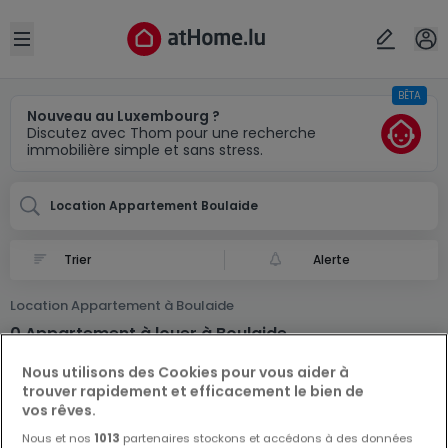
Localité(s)
Annuler
OK
Open sidebar
BÊTA
Boulaide
Nouveau au Luxembourg ?
Discutez avec Thom pour une recherche
immobilière simple et sans stress.
Location Appartement Boulaide
Alerte
Location Appartement à Boulaide
0 Appartement à louer à Boulaide
Nous utilisons des Cookies pour vous aider à
trouver rapidement et efficacement le bien de
vos rêves.
Nous et nos
1013
partenaires stockons et accédons à des données