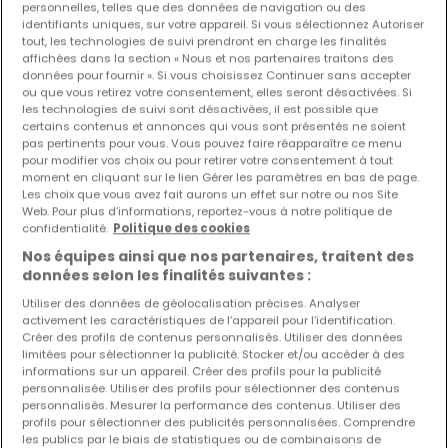
personnelles, telles que des données de navigation ou des
identifiants uniques, sur votre appareil. Si vous sélectionnez Autoriser
Les nouvelles annonces et baisses de prix en
tout, les technologies de suivi prendront en charge les finalités
avant première !
affichées dans la section « Nous et nos partenaires traitons des
données pour fournir ». Si vous choisissez Continuer sans accepter
Activez une alerte sur cette recherche pour recevoir les
ou que vous retirez votre consentement, elles seront désactivées. Si
nouveaux biens ainsi que les changements de prix dans
les technologies de suivi sont désactivées, il est possible que
votre boite email !
certains contenus et annonces qui vous sont présentés ne soient
pas pertinents pour vous. Vous pouvez faire réapparaître ce menu
pour modifier vos choix ou pour retirer votre consentement à tout
Créez une alerte
moment en cliquant sur le lien Gérer les paramètres en bas de page.
Les choix que vous avez fait aurons un effet sur notre ou nos Site
Web. Pour plus d’informations, reportez-vous à notre politique de
confidentialité.
Politique des cookies
Nos équipes ainsi que nos partenaires, traitent des
Appartements en location à proximité
données selon les finalités suivantes :
Appartements à louer à Harlange
Utiliser des données de géolocalisation précises. Analyser
activement les caractéristiques de l’appareil pour l’identification.
Créer des profils de contenus personnalisés. Utiliser des données
limitées pour sélectionner la publicité. Stocker et/ou accéder à des
informations sur un appareil. Créer des profils pour la publicité
personnalisée. Utiliser des profils pour sélectionner des contenus
Modifiez vos critères de recherche pour plus
personnalisés. Mesurer la performance des contenus. Utiliser des
de résultats
profils pour sélectionner des publicités personnalisées. Comprendre
les publics par le biais de statistiques ou de combinaisons de