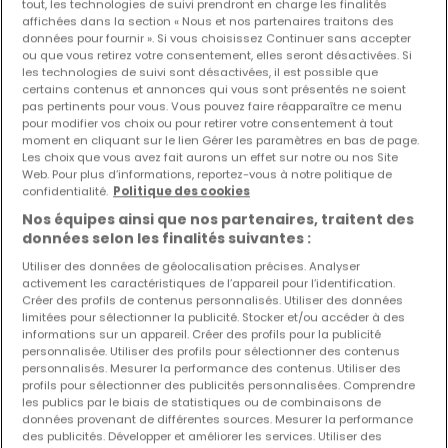
tout, les technologies de suivi prendront en charge les finalités
affichées dans la section « Nous et nos partenaires traitons des
données pour fournir ». Si vous choisissez Continuer sans accepter
ou que vous retirez votre consentement, elles seront désactivées. Si
Modifiez vos critères de recherche pour plus
les technologies de suivi sont désactivées, il est possible que
de résultats
certains contenus et annonces qui vous sont présentés ne soient
pas pertinents pour vous. Vous pouvez faire réapparaître ce menu
pour modifier vos choix ou pour retirer votre consentement à tout
moment en cliquant sur le lien Gérer les paramètres en bas de page.
Les choix que vous avez fait aurons un effet sur notre ou nos Site
Web. Pour plus d’informations, reportez-vous à notre politique de
confidentialité.
Politique des cookies
Biens similaires à proximité
Nos équipes ainsi que nos partenaires, traitent des
Vous n'avez pas trouvé de biens qui vous
données selon les finalités suivantes :
intéressent ? Ces annonces suggérées
Utiliser des données de géolocalisation précises. Analyser
pourraient vous intéresser.
activement les caractéristiques de l’appareil pour l’identification.
Créer des profils de contenus personnalisés. Utiliser des données
limitées pour sélectionner la publicité. Stocker et/ou accéder à des
informations sur un appareil. Créer des profils pour la publicité
personnalisée. Utiliser des profils pour sélectionner des contenus
personnalisés. Mesurer la performance des contenus. Utiliser des
profils pour sélectionner des publicités personnalisées. Comprendre
les publics par le biais de statistiques ou de combinaisons de
données provenant de différentes sources. Mesurer la performance
des publicités. Développer et améliorer les services. Utiliser des