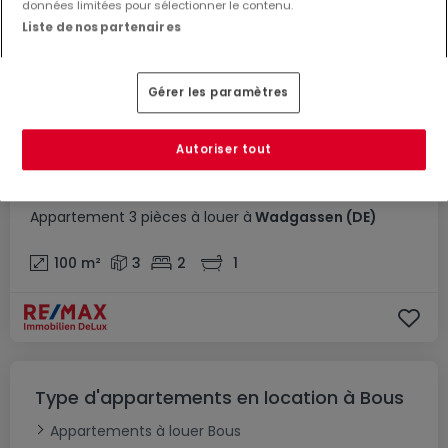
données limitées pour sélectionner le contenu.
Liste de nos partenaires
Gérer les paramètres
Autoriser tout
800 €
Appartement
3 pièces
à louer
à
Wadgassen
(DE)
100
m²
3
2
1
Type d'appartements en location à Bous
Appartements à louer Bous