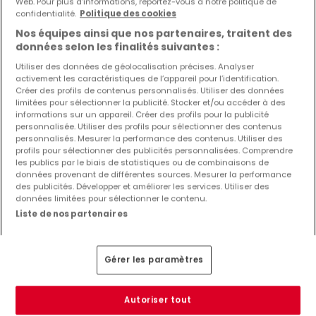
Web. Pour plus d’informations, reportez-vous à notre politique de
confidentialité.
Politique des cookies
Nos équipes ainsi que nos partenaires, traitent des
données selon les finalités suivantes :
Utiliser des données de géolocalisation précises. Analyser
activement les caractéristiques de l’appareil pour l’identification.
Créer des profils de contenus personnalisés. Utiliser des données
limitées pour sélectionner la publicité. Stocker et/ou accéder à des
informations sur un appareil. Créer des profils pour la publicité
personnalisée. Utiliser des profils pour sélectionner des contenus
personnalisés. Mesurer la performance des contenus. Utiliser des
profils pour sélectionner des publicités personnalisées. Comprendre
1 600 €
les publics par le biais de statistiques ou de combinaisons de
données provenant de différentes sources. Mesurer la performance
Appartement
1 chambre
à louer
à
Septfontaines
des publicités. Développer et améliorer les services. Utiliser des
données limitées pour sélectionner le contenu.
90
m²
1
1
Liste de nos partenaires
Gérer les paramètres
Autoriser tout
EXCLUSIVITÉ ATHOME