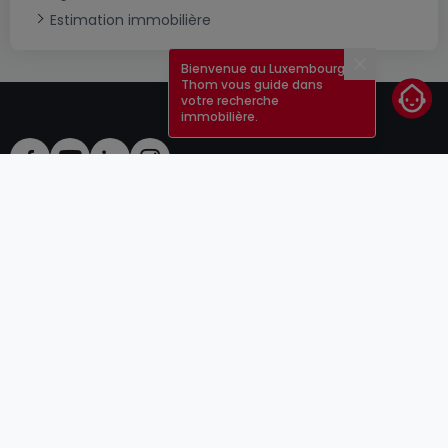
Estimation immobilière
Bienvenue au Luxembourg !
Fermer
Thom vous guide dans
votre recherche
immobilière.
CGU
atHomeGroup
CGV
Contact
DSA
Annonceurs
Mentions légales
Vie privée
Carrières
Cookie
Cybercriminalité
© 2000 -
2026
atHome Group S.à.r.l.
5, rue Charles Darwin L-1433 Luxembourg
atHomeGroup