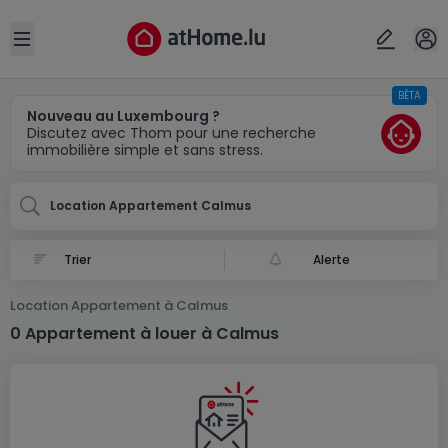
Localité(s)
Annuler
OK
Open sidebar
BÊTA
Calmus
Nouveau au Luxembourg ?
Discutez avec Thom pour une recherche
immobilière simple et sans stress.
Location Appartement Calmus
Alerte
Location Appartement à Calmus
0 Appartement à louer à Calmus