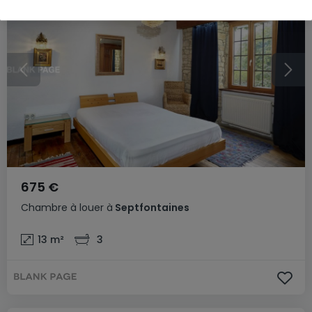
675 €
Chambre
à louer
à
Septfontaines
13
m²
3