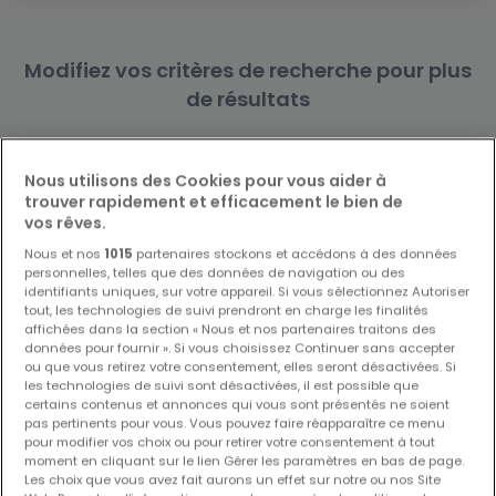
Modifiez vos critères de recherche pour plus
de résultats
Nous utilisons des Cookies pour vous aider à
trouver rapidement et efficacement le bien de
Biens similaires à proximité
vos rêves.
Vous n'avez pas trouvé de biens qui vous
Nous et nos
1015
partenaires stockons et accédons à des données
intéressent ? Ces annonces suggérées
personnelles, telles que des données de navigation ou des
identifiants uniques, sur votre appareil. Si vous sélectionnez Autoriser
pourraient vous intéresser.
tout, les technologies de suivi prendront en charge les finalités
affichées dans la section « Nous et nos partenaires traitons des
données pour fournir ». Si vous choisissez Continuer sans accepter
ou que vous retirez votre consentement, elles seront désactivées. Si
les technologies de suivi sont désactivées, il est possible que
certains contenus et annonces qui vous sont présentés ne soient
pas pertinents pour vous. Vous pouvez faire réapparaître ce menu
pour modifier vos choix ou pour retirer votre consentement à tout
moment en cliquant sur le lien Gérer les paramètres en bas de page.
Les choix que vous avez fait aurons un effet sur notre ou nos Site