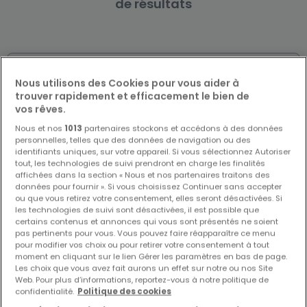
de résultats
Biens similaires à proximité
Nous utilisons des Cookies pour vous aider à
trouver rapidement et efficacement le bien de
Vous n'avez pas trouvé de biens qui vous
vos rêves.
intéressent ? Ces annonces suggérées
pourraient vous intéresser.
Nous et nos
1013
partenaires stockons et accédons à des données
personnelles, telles que des données de navigation ou des
identifiants uniques, sur votre appareil. Si vous sélectionnez Autoriser
tout, les technologies de suivi prendront en charge les finalités
affichées dans la section « Nous et nos partenaires traitons des
données pour fournir ». Si vous choisissez Continuer sans accepter
ou que vous retirez votre consentement, elles seront désactivées. Si
les technologies de suivi sont désactivées, il est possible que
certains contenus et annonces qui vous sont présentés ne soient
pas pertinents pour vous. Vous pouvez faire réapparaître ce menu
pour modifier vos choix ou pour retirer votre consentement à tout
moment en cliquant sur le lien Gérer les paramètres en bas de page.
Les choix que vous avez fait aurons un effet sur notre ou nos Site
Web. Pour plus d’informations, reportez-vous à notre politique de
confidentialité.
Politique des cookies