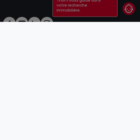
Thom vous guide dans
votre recherche
immobilière.
CGU
atHomeGroup
CGV
Contact
DSA
Annonceurs
Mentions légales
Vie privée
Carrières
Cookie
Cybercriminalité
© 2000 -
2026
atHome Group S.à.r.l.
5, rue Charles Darwin L-1433 Luxembourg
atHomeGroup
Particulier