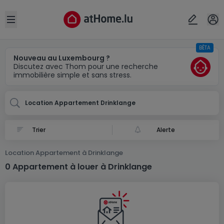
Localité(s)
Annuler
OK
Open sidebar
BÊTA
Drinklange
Nouveau au Luxembourg ?
Discutez avec Thom pour une recherche
immobilière simple et sans stress.
Location Appartement Drinklange
Alerte
Location Appartement à Drinklange
0 Appartement à louer à Drinklange