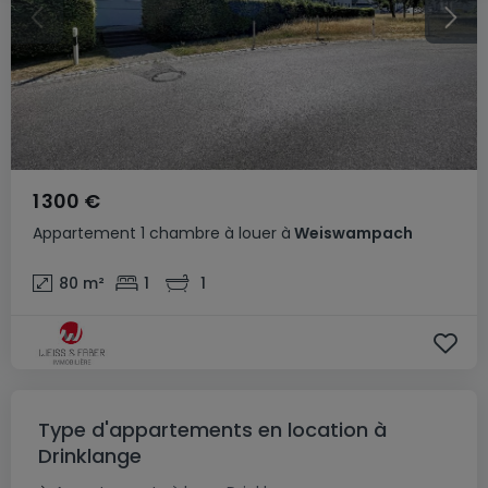
1 300 €
Appartement
1 chambre
à louer
à
Weiswampach
80
m²
1
1
Type d'appartements en location à
Drinklange