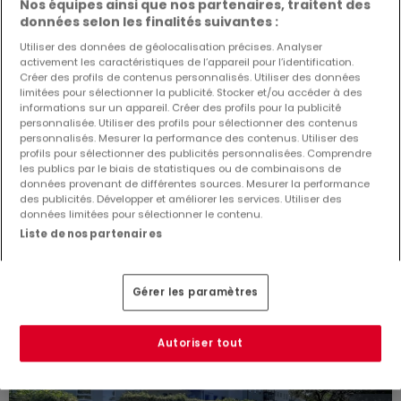
Nos équipes ainsi que nos partenaires, traitent des
données selon les finalités suivantes :
Utiliser des données de géolocalisation précises. Analyser
activement les caractéristiques de l’appareil pour l’identification.
Créer des profils de contenus personnalisés. Utiliser des données
limitées pour sélectionner la publicité. Stocker et/ou accéder à des
informations sur un appareil. Créer des profils pour la publicité
personnalisée. Utiliser des profils pour sélectionner des contenus
1 250 €
personnalisés. Mesurer la performance des contenus. Utiliser des
profils pour sélectionner des publicités personnalisées. Comprendre
Appartement
1 chambre
à louer
à
Weiswampach
les publics par le biais de statistiques ou de combinaisons de
données provenant de différentes sources. Mesurer la performance
61
m²
1
1
1
des publicités. Développer et améliorer les services. Utiliser des
données limitées pour sélectionner le contenu.
Liste de nos partenaires
Gérer les paramètres
Autoriser tout