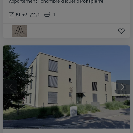
Appartement
1 chambre
à louer
à
Pontpierre
51
m²
1
1