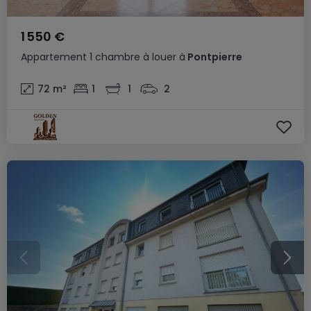
1 550 €
Appartement
1 chambre
à louer
à
Pontpierre
72
m²
1
1
2