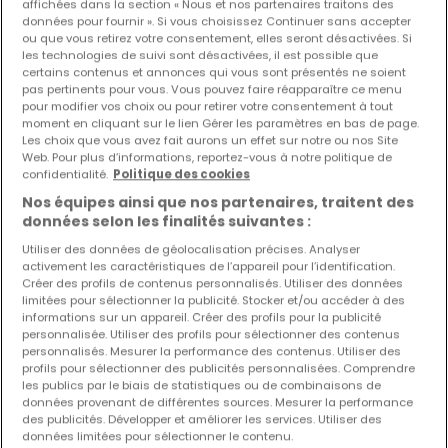
affichées dans la section « Nous et nos partenaires traitons des
Appartement
1 chambre
à louer
à
Esch-sur-Alzette
données pour fournir ». Si vous choisissez Continuer sans accepter
ou que vous retirez votre consentement, elles seront désactivées. Si
68
m²
1
1
1
les technologies de suivi sont désactivées, il est possible que
certains contenus et annonces qui vous sont présentés ne soient
pas pertinents pour vous. Vous pouvez faire réapparaître ce menu
pour modifier vos choix ou pour retirer votre consentement à tout
moment en cliquant sur le lien Gérer les paramètres en bas de page.
Les choix que vous avez fait aurons un effet sur notre ou nos Site
Web. Pour plus d’informations, reportez-vous à notre politique de
confidentialité.
Politique des cookies
EXCLUSIVITÉ ATHOME
Nos équipes ainsi que nos partenaires, traitent des
données selon les finalités suivantes :
Utiliser des données de géolocalisation précises. Analyser
activement les caractéristiques de l’appareil pour l’identification.
Créer des profils de contenus personnalisés. Utiliser des données
limitées pour sélectionner la publicité. Stocker et/ou accéder à des
informations sur un appareil. Créer des profils pour la publicité
personnalisée. Utiliser des profils pour sélectionner des contenus
personnalisés. Mesurer la performance des contenus. Utiliser des
profils pour sélectionner des publicités personnalisées. Comprendre
les publics par le biais de statistiques ou de combinaisons de
données provenant de différentes sources. Mesurer la performance
des publicités. Développer et améliorer les services. Utiliser des
données limitées pour sélectionner le contenu.