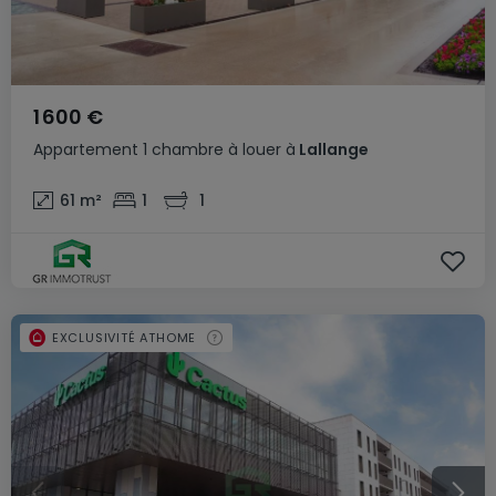
1 600 €
Appartement
1 chambre
à louer
à
Lallange
61
m²
1
1
EXCLUSIVITÉ ATHOME