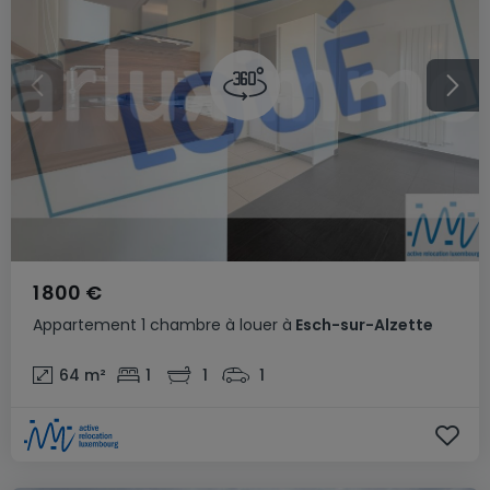
1 800 €
Appartement
1 chambre
à louer
à
Esch-sur-Alzette
64
m²
1
1
1