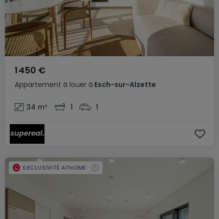
1 450 €
Appartement
à louer
à
Esch-sur-Alzette
34
m²
1
1
EXCLUSIVITÉ ATHOME