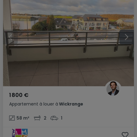
1 800 €
Appartement
à louer
à
Wickrange
58
m²
2
1