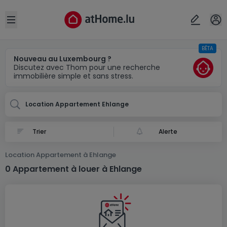
Localité(s)
Annuler
OK
Open sidebar
BÊTA
Ehlange
Nouveau au Luxembourg ?
Discutez avec Thom pour une recherche
immobilière simple et sans stress.
Location Appartement Ehlange
Alerte
Location Appartement à Ehlange
0 Appartement à louer à Ehlange