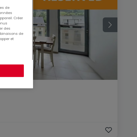
ues de
 données
ppareil. Créer
tenus
er des
mbinaisons de
opper et