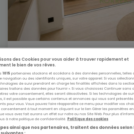
4 290 €
lisons des Cookies pour vous aider à trouver rapidement et
Duplex
4 chambres
à louer
à
Lorentzweiler
ment le bien de vos rêves.
183
m²
4
2
2
os
1015
partenaires stockons et accédons à des données personnelles, telles
navigation ou des identifiants uniques, sur votre appareil. Si vous sélection
echnologies de suivi prendront en charge les finalités affichées dans la sectio
aires traitons des données pour fournir ». Si vous choisissez Continuer sans 
tirez votre consentement, elles seront désactivées. Si les technologies de sui
s, il est possible que certains contenus et annonces qui vous sont présentés
ents pour vous. Vous pouvez faire réapparaître ce menu pour modifier vos choi
tre consentement à tout moment en cliquant sur le lien Gérer les paramètres e
ue vous avez fait aurons un effet sur notre ou nos Site Web. Pour plus d’inform
us à notre politique de confidentialité.
Politique des cookies
pes ainsi que nos partenaires, traitent des données selon 
 suivantes :