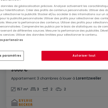
es données de géolocalisation précises. Analyser activement les caractéristiq
pour l’identification. Créer des profils de contenus personnalisés. Utiliser des
ur sélectionner la publicité. Stocker et/ou accéder à des informations sur un a
 pour la publicité personnalisée. Utiliser des profils pour sélectionner des con
és. Mesurer la performance des contenus. Utiliser des profils pour sélectionn
 personnalisées. Comprendre les publics par le biais de statistiques ou de co
ovenant de différentes sources. Mesurer la performance des publicités. Dével
es services. Utiliser des données limitées pour sélectionner le contenu.
nos partenaires
es paramètres
Autoriser tout
3 000 €
Appartement
3 chambres
à louer
à
Lorentzweiler
157
m²
3
2
2