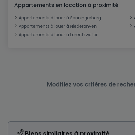
Bureau
Triplex
Terrain non constructible
Château
Garage - Parking
Appartements en location à proximité
Commerce
Loft
Ferme
Terrain industriel
Bureau
Garage ouvert
Appartements à louer à Senningerberg
Local commercial
Corps de ferme
Mansarde
Garage fermé
Appartements à louer à Niederanven
Appartements à louer à Lorentzweiler
Fonds de Commerce
Rez-de-chaussée
Châlet
Bungalow
Restaurant
Plain pied
Hôtel
Entrepôt
Gîte
Exploitation agricole
Modifiez vos critères de reche
Biens similaires à proximité