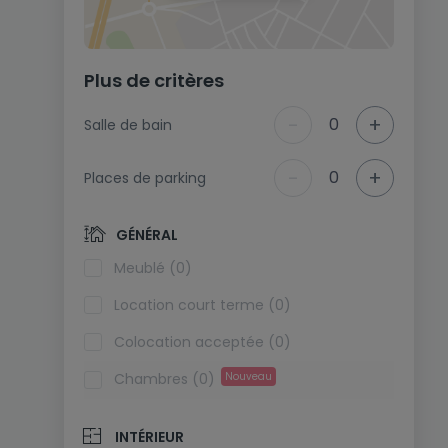
Plus de critères
-
+
0
Salle de bain
-
+
0
Places de parking
GÉNÉRAL
Meublé (0)
Location court terme (0)
Colocation acceptée (0)
Chambres (0)
Nouveau
INTÉRIEUR