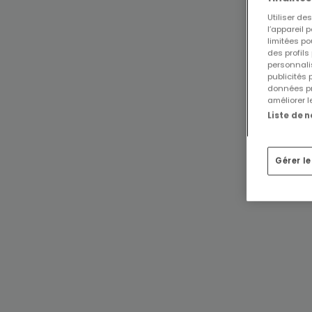
Utiliser d
l’appareil 
limitées po
des profils
personnalis
publicités
données pr
améliorer l
Liste de 
Gérer l