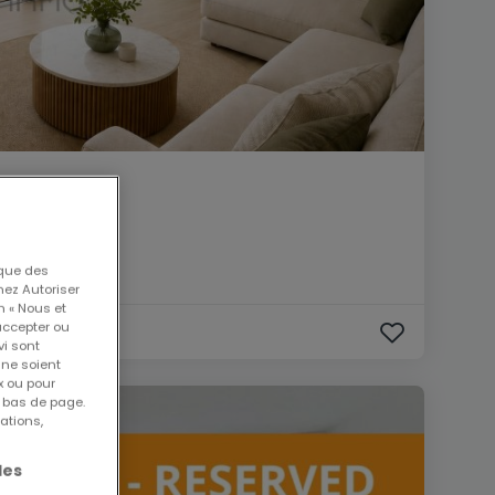
 que des
nez Autoriser
n « Nous et
accepter ou
vi sont
 ne soient
x ou pour
n bas de page.
ations,
les