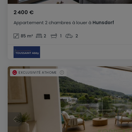
2 400 €
Appartement
2 chambres
à louer
à
Hunsdorf
85
m²
2
1
2
EXCLUSIVITÉ ATHOME