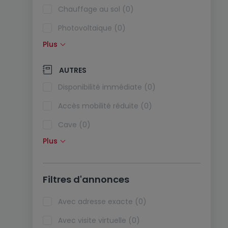
Chauffage au sol (0)
Photovoltaïque (0)
Plus
Panneaux solaires (0)
Pompe à chaleur (0)
AUTRES
Climatisation (0)
Disponibilité immédiate (0)
Fibre optique (0)
Accès mobilité réduite (0)
Cave (0)
Plus
Grenier (0)
Ascenseur (0)
Filtres d'annonces
Animaux acceptés (0)
Biens de vacances (0)
Avec adresse exacte (0)
Avec visite virtuelle (0)