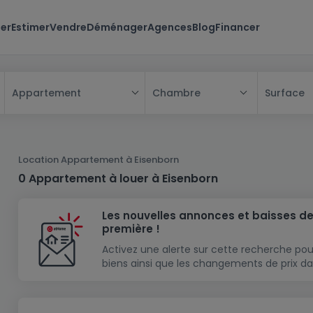
er
Estimer
Vendre
Déménager
Agences
Blog
Financer
Chambre
Surface
Appartement
Tous
Maison
Location Appartement à Eisenborn
Appartement
Maison
0 Appartement à louer à Eisenborn
Projet neuf
Appartement
Maison individuelle
Les nouvelles annonces et baisses de
Maison à construire
Résidence
Chambre
Maison mitoyenne
première !
Immeuble de rapport
Lotissement
Studio
Maison jumelée
Modèle de maison
Activez une alerte sur cette recherche pou
biens ainsi que les changements de prix da
Terrain
Immeuble de rapport
Penthouse
Terrain + Maison
Villa
Garage - parking
Terrain constructible
Duplex
Maison de maître
Gros-oeuvre