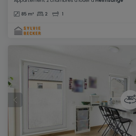
Appartement
2 chambres
à louer
à
Helmsange
85
m²
2
1