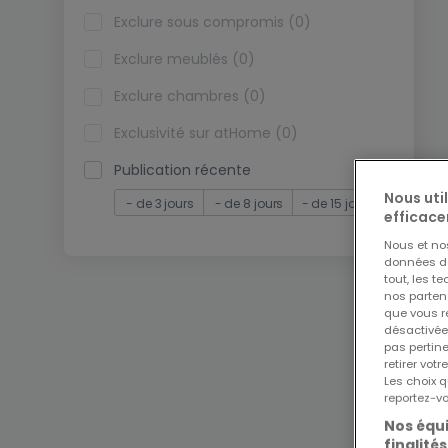
Exclure sous compromis (0)
Exclure meublés (0)
Exclure chambres (0)
Exclusivité sur atHome (0)
Publication récente
Nous uti
- de 3 jours
- de 8 jours
- de 15 jours
efficace
Nous et n
données de 
tout, les t
nos parten
que vous re
désactivée
pas pertin
retirer vo
Les choix q
reportez-vo
Nos équi
finalités