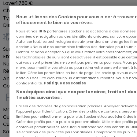
Loyer
1 750 €
Charges mensuelles
350 €
Une cave et une machine à laver/sèche linge
Nous utilisons des Cookies pour vous aider à trouver
Type de mandat
Exclusif
viennent compléter cette offre.
efficacement le bien de vos rêves.
Disponibilité
15/06/2026
Nous et nos
1015
partenaires stockons et accédons à des données p
C'EST UNE SOLUTION IDEALE IL N'Y A PLUS QU'A POSER
données de navigation ou des identifiants uniques, sur votre appare
Général
Autoriser tout, les technologies de suivi prendront en charge les fin
SA VALISE TOUT EST INCLUS (INTERNET TELEVISION
section « Nous et nos partenaires traitons des données pour fournir 
Surface habitable
90
m²
Continuer sans accepter ou que vous retirez votre consentement, ell
ELECTRICITE EAU CHAUFFAGE DRAPS SERVIETTES
Etage du bien
2
les technologies de suivi sont désactivées, il est possible que cer
USTENSILES DE CUSINE MACHINE A LAVER SECHE LINGE
qui vous sont présentés ne soient pas pertinents pour vous. Vous po
Nombre de chambres
2
menu pour modifier vos choix ou pour retirer votre consentement à 
ETC)
Rénové
Oui
le lien Gérer les paramètres en bas de page. Les choix que vous avez
Année de rénovation
2024
notre ou nos Site Web. Pour plus d’informations, reportez-vous à notr
confidentialité.
Politique des cookies
Coliving accepté
Oui
VIDEO SUR DEMANDE
Nos équipes ainsi que nos partenaires, traitent des
finalités suivantes :
Intérieur
DISPONIBLE 15.06.2026
Utiliser des données de géolocalisation précises. Analyser activeme
Meublé
Oui
l’appareil pour l’identification. Créer des profils de contenus person
Cuisine équipée
Oui
limitées pour sélectionner la publicité. Stocker et/ou accéder à des i
A VISITER ABSOLUMENT COUP DE COEUR ASSURE!!
Créer des profils pour la publicité personnalisée. Utiliser des profils
Cuisine ouverte
Oui
contenus personnalisés. Mesurer la performance des contenus. Utilis
Salles de douche
2
sélectionner des publicités personnalisées. Comprendre les publics p
Pour plus de renseignements et pour convenir