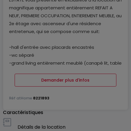
magnifique appartement entièrement REFAIT A
NEUF, PREMIERE OCCUPATION, ENTIEREMENT MEUBLE, au
2e étage avec ascenseur d'une résidence
entretenue, qui se compose comme suit:
-hall d'entrée avec placards encastrés
-wc séparé
-grand living entièrement meublé (canapé lit, table
chaises TV ECRAN PLAT, INTERNET HAUT DEBIT etc)
-cuisine ouverte neuve entièrement équipée avec
Demander plus d'infos
tous les ustensiles de cuisine (pôles, casseroles
couverts machine à café bouilloire micro onde etc)
Réf
atHome
8221893
-2 grandes chambres à coucher entièrement
meublées avec chacune grand lit double, draps,
Caractéristiques
serviettes, bureau chaise armoire et salle de
douche privatives
Détails de la location