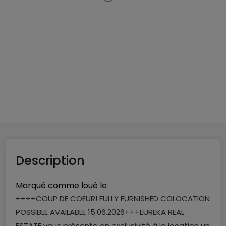
Appartement
2 chambres
à
Esch-sur-Alzette
1 750 €
90
m²
2
2
Description
Marqué comme loué le
++++COUP DE COEUR! FULLY FURNISHED COLOCATION
POSSIBLE AVAILABLE 15.06.2026+++EUREKA REAL
ESTATE vous présente en exclusivité à la location un