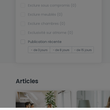
Exclure sous compromis (0)
Exclure meublés (0)
Exclure chambres (0)
Exclusivité sur atHome (0)
Publication récente
- de 3 jours
- de 8 jours
- de 15 jours
Articles