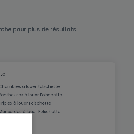
rche pour plus de résultats
te
Chambres à louer Folschette
Penthouses à louer Folschette
Triplex à louer Folschette
Mansardes à louer Folschette