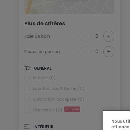
Plus de critères
-
+
0
Salle de bain
-
+
0
Places de parking
GÉNÉRAL
Meublé (0)
Location court terme (0)
Colocation acceptée (0)
Chambres (0)
Nouveau
Nous uti
efficace
INTÉRIEUR