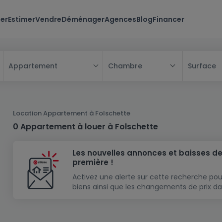
er
Estimer
Vendre
Déménager
Agences
Blog
Financer
Chambre
Surface
Appartement
Tous
Maison
Location Appartement à Folschette
Appartement
Maison
0 Appartement à louer à Folschette
Projet neuf
Appartement
Maison individuelle
Les nouvelles annonces et baisses de
Maison à construire
Résidence
Chambre
Maison mitoyenne
première !
Immeuble de rapport
Lotissement
Studio
Maison jumelée
Modèle de maison
Activez une alerte sur cette recherche pou
biens ainsi que les changements de prix da
Terrain
Immeuble de rapport
Penthouse
Terrain + Maison
Villa
Garage - parking
Terrain constructible
Duplex
Maison de maître
Gros-oeuvre