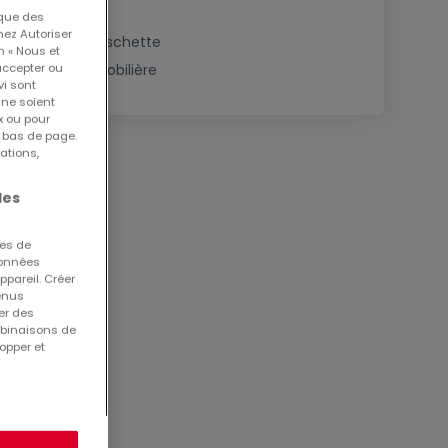
 que des
nez Autoriser
Immobilier à Folschette
n « Nous et
accepter ou
Estimation immobilière
vi sont
 ne soient
x ou pour
n bas de page.
ations,
les
ues de
 données
ppareil. Créer
tenus
er des
mbinaisons de
opper et