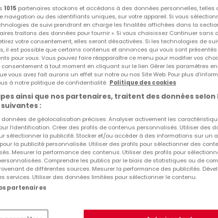
os
1015
partenaires stockons et accédons à des données personnelles, telles
navigation ou des identifiants uniques, sur votre appareil. Si vous sélection
Appartements à Folschette
echnologies de suivi prendront en charge les finalités affichées dans la sectio
aires traitons des données pour fournir ». Si vous choisissez Continuer sans 
Agences immobilières à Folschette
tirez votre consentement, elles seront désactivées. Si les technologies de sui
s, il est possible que certains contenus et annonces qui vous sont présentés
ents pour vous. Vous pouvez faire réapparaître ce menu pour modifier vos choi
tre consentement à tout moment en cliquant sur le lien Gérer les paramètres e
ue vous avez fait aurons un effet sur notre ou nos Site Web. Pour plus d’inform
us à notre politique de confidentialité.
Politique des cookies
pes ainsi que nos partenaires, traitent des données selon 
 suivantes :
es données de géolocalisation précises. Analyser activement les caractéristiq
pour l’identification. Créer des profils de contenus personnalisés. Utiliser des
ur sélectionner la publicité. Stocker et/ou accéder à des informations sur un a
 pour la publicité personnalisée. Utiliser des profils pour sélectionner des con
és. Mesurer la performance des contenus. Utiliser des profils pour sélectionn
 personnalisées. Comprendre les publics par le biais de statistiques ou de co
ovenant de différentes sources. Mesurer la performance des publicités. Dével
es services. Utiliser des données limitées pour sélectionner le contenu.
nos partenaires