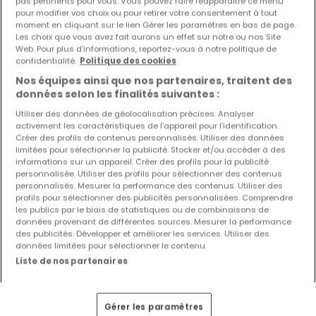
pas pertinents pour vous. Vous pouvez faire réapparaître ce menu
pour modifier vos choix ou pour retirer votre consentement à tout
moment en cliquant sur le lien Gérer les paramètres en bas de page.
Les choix que vous avez fait aurons un effet sur notre ou nos Site
Web. Pour plus d’informations, reportez-vous à notre politique de
confidentialité.
Politique des cookies
Nos équipes ainsi que nos partenaires, traitent des
données selon les finalités suivantes :
Utiliser des données de géolocalisation précises. Analyser
activement les caractéristiques de l’appareil pour l’identification.
Créer des profils de contenus personnalisés. Utiliser des données
limitées pour sélectionner la publicité. Stocker et/ou accéder à des
informations sur un appareil. Créer des profils pour la publicité
personnalisée. Utiliser des profils pour sélectionner des contenus
personnalisés. Mesurer la performance des contenus. Utiliser des
2 100 €
profils pour sélectionner des publicités personnalisées. Comprendre
les publics par le biais de statistiques ou de combinaisons de
Penthouse
1 chambre
à louer
à
Junglinster
données provenant de différentes sources. Mesurer la performance
des publicités. Développer et améliorer les services. Utiliser des
données limitées pour sélectionner le contenu.
57
m²
1
1
2
Liste de nos partenaires
Gérer les paramètres