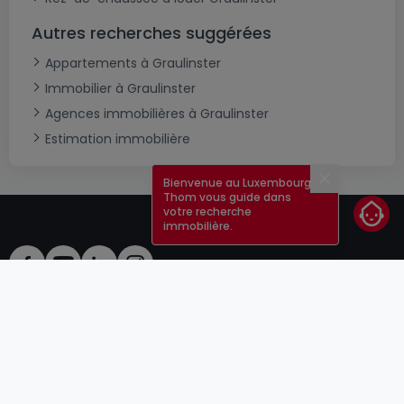
Autres recherches suggérées
Appartements à Graulinster
Immobilier à Graulinster
Agences immobilières à Graulinster
Estimation immobilière
Bienvenue au Luxembourg !
Fermer
Thom vous guide dans
votre recherche
immobilière.
CGU
atHomeGroup
CGV
Contact
DSA
Annonceurs
Mentions légales
Vie privée
Carrières
Cookie