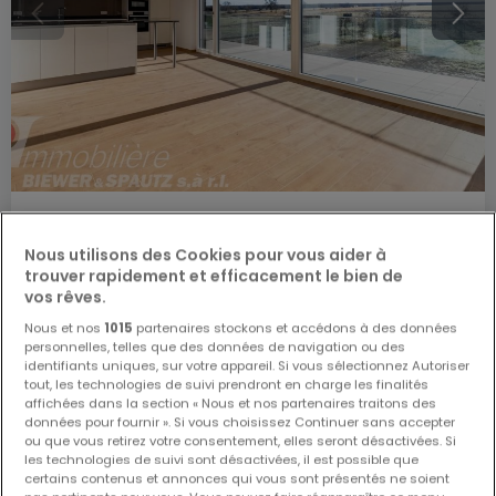
3 450 €
Nous utilisons des Cookies pour vous aider à
Appartement
2 chambres
à louer
à
Junglinster
trouver rapidement et efficacement le bien de
vos rêves.
101
m²
2
1
2
Nous et nos
1015
partenaires stockons et accédons à des données
personnelles, telles que des données de navigation ou des
identifiants uniques, sur votre appareil. Si vous sélectionnez Autoriser
tout, les technologies de suivi prendront en charge les finalités
affichées dans la section « Nous et nos partenaires traitons des
données pour fournir ». Si vous choisissez Continuer sans accepter
ou que vous retirez votre consentement, elles seront désactivées. Si
les technologies de suivi sont désactivées, il est possible que
certains contenus et annonces qui vous sont présentés ne soient