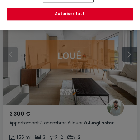
Autoriser tout
3 300 €
Appartement
3 chambres
à louer
à
Junglinster
155
m²
3
2
2