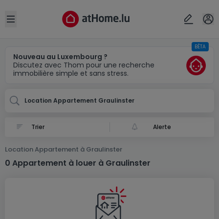
Localité(s)
Annuler
OK
Open sidebar
BÊTA
Graulinster
Nouveau au Luxembourg ?
Discutez avec Thom pour une recherche
immobilière simple et sans stress.
Location Appartement Graulinster
Alerte
Location Appartement à Graulinster
0 Appartement à louer à Graulinster