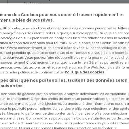
intéresser.
lisons des Cookies pour vous aider à trouver rapidement et
ment le bien de vos rêves.
EXCLUSIVITÉ ATHOME
os
1015
partenaires stockons et accédons à des données personnelles, telles
navigation ou des identifiants uniques, sur votre appareil. Si vous sélection
echnologies de suivi prendront en charge les finalités affichées dans la sectio
aires traitons des données pour fournir ». Si vous choisissez Continuer sans 
tirez votre consentement, elles seront désactivées. Si les technologies de sui
s, il est possible que certains contenus et annonces qui vous sont présentés
ents pour vous. Vous pouvez faire réapparaître ce menu pour modifier vos choi
tre consentement à tout moment en cliquant sur le lien Gérer les paramètres e
ue vous avez fait aurons un effet sur notre ou nos Site Web. Pour plus d’inform
us à notre politique de confidentialité.
Politique des cookies
pes ainsi que nos partenaires, traitent des données selon 
 suivantes :
es données de géolocalisation précises. Analyser activement les caractéristiq
pour l’identification. Créer des profils de contenus personnalisés. Utiliser des
ur sélectionner la publicité. Stocker et/ou accéder à des informations sur un a
 pour la publicité personnalisée. Utiliser des profils pour sélectionner des con
és. Mesurer la performance des contenus. Utiliser des profils pour sélectionn
 personnalisées. Comprendre les publics par le biais de statistiques ou de co
ovenant de différentes sources. Mesurer la performance des publicités. Dével
es services. Utiliser des données limitées pour sélectionner le contenu.