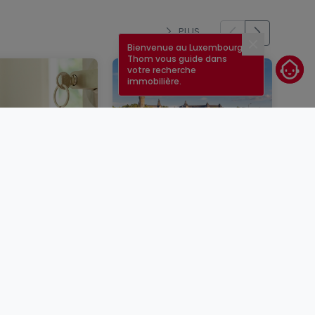
PLUS
Bienvenue au Luxembourg !
Fermer
Thom vous guide dans
votre recherche
immobilière.
un bien
Taux immobilier au
er au
Luxembourg en 2026 :
rg : étapes,
quels sont les taux
conseils
actuels ?
BLOG