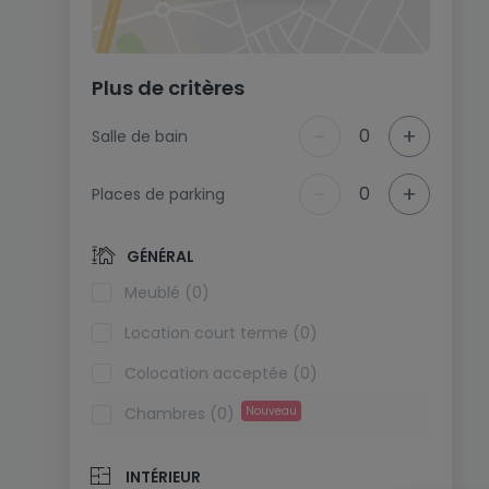
Plus de critères
-
+
0
Salle de bain
-
+
0
Places de parking
GÉNÉRAL
Meublé (0)
Location court terme (0)
Colocation acceptée (0)
Chambres (0)
Nouveau
INTÉRIEUR