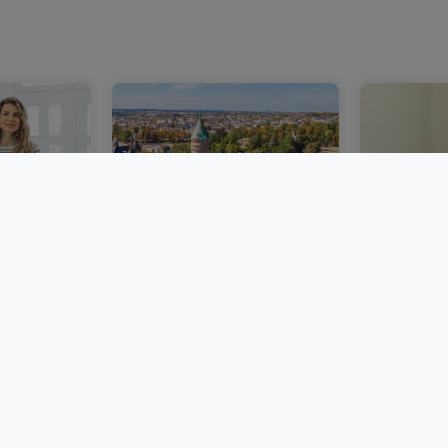
bourg :
Un marché immobilier
Acheter 
ie
luxembourgeois plus
immobili
émarches
stable au deuxième
Luxembou
trimestre 2026
frais et 
BLOG
BLOG