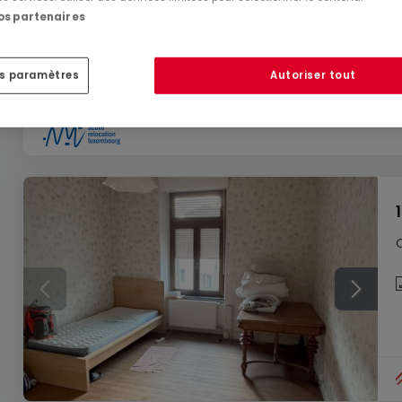
2 250 €
nos partenaires
Appartement
2 chambres
à louer
à
Brouch (Mersch)
es paramètres
Autoriser tout
98
m²
2
1
4