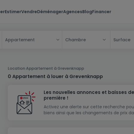
er
Estimer
Vendre
Déménager
Agences
Blog
Financer
Chambre
Surface
Appartement
Tous
Maison
Location Appartement à Grevenknapp
Appartement
Maison
0 Appartement à louer à Grevenknapp
Projet neuf
Appartement
Maison individuelle
Les nouvelles annonces et baisses de
Maison à construire
Résidence
Chambre
Maison mitoyenne
première !
Immeuble de rapport
Lotissement
Studio
Maison jumelée
Modèle de maison
Activez une alerte sur cette recherche pou
biens ainsi que les changements de prix da
Terrain
Immeuble de rapport
Penthouse
Terrain + Maison
Villa
Garage - parking
Terrain constructible
Duplex
Maison de maître
Gros-oeuvre