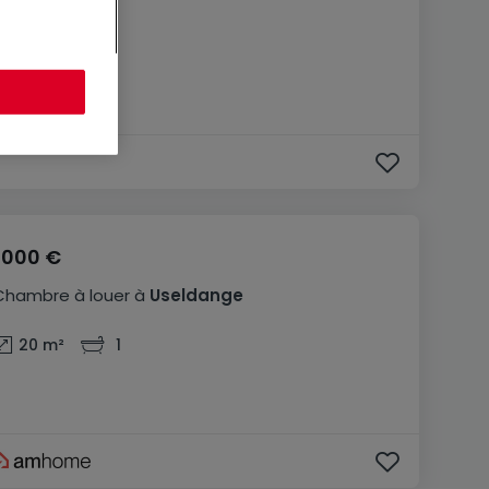
1 000 €
Chambre
à louer
à
Useldange
20
m²
1