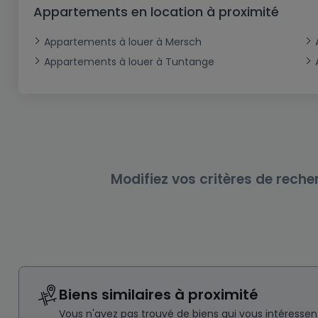
Bureau
Triplex
Terrain non constructible
Château
Garage - Parking
Appartements en location à proximité
Commerce
Loft
Ferme
Terrain industriel
Bureau
Garage ouvert
Appartements à louer à Mersch
Local commercial
Corps de ferme
Mansarde
Garage fermé
Appartements à louer à Tuntange
Fonds de Commerce
Rez-de-chaussée
Châlet
Bungalow
Restaurant
Plain pied
Hôtel
Entrepôt
Gîte
Modifiez vos critères de reche
Exploitation agricole
Biens similaires à proximité
Vous n'avez pas trouvé de biens qui vous intéresse