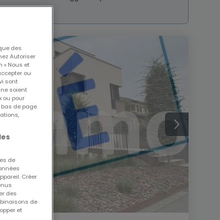
 que des
nez Autoriser
n « Nous et
accepter ou
vi sont
 ne soient
x ou pour
n bas de page.
ations,
les
ues de
 données
ppareil. Créer
tenus
er des
mbinaisons de
opper et