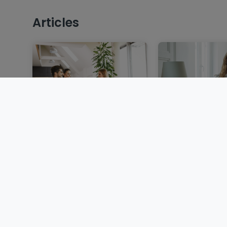
Articles
Vendre un bien
Louer au Luxem
immobilier au
dossier, garant
Luxembourg : étapes,
locative et d
documents et conseils
BLOG
BLOG