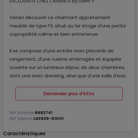
EXCLUSIVITÉ CHEZ L'AGENCE by Duho !!
Venez découvrir ce charmant appartement
meublé de type F3, situé au 1er étage d'une petite
copropriété calme et bien entretenue.
Il se compose d'une entrée avec placards de
rangement, d'une cuisine aménagée et équipée
ouverte sur un lumineux séjour, de deux chambres,
dont une avec dressing, ainsi que d'une salle d'eau
avec WC.
Demander plus d'infos
Cet appartement, fonctionnel et agréable à vivre,
bénéficie d'un emplacement recherché à proximité
Réf
atHome
8682741
des commodités.
Réf
Agence
LA3006-DUHO
Caractéristiques
Disponible immédiatement.