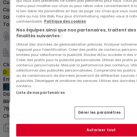
qui vous sont présentés ne soient pas pertinents pour vous. Vous po
Cuisine équipée
Oui
menu pour modifier vos choix ou pour retirer votre consentement à 
Cuisine ouverte
Oui
le lien Gérer les paramètres en bas de page. Les choix que vous avez
Salles de douche
1
notre ou nos Site Web. Pour plus d’informations, reportez-vous à notr
confidentialité.
Politique des cookies
Toilettes séparées
1
Nos équipes ainsi que nos partenaires, traitent des
finalités suivantes :
Extérieur
Utiliser des données de géolocalisation précises. Analyser activeme
l’appareil pour l’identification. Créer des profils de contenus person
limitées pour sélectionner la publicité. Stocker et/ou accéder à des i
Energie / Chauffage
Créer des profils pour la publicité personnalisée. Utiliser des profils
Classe énergétique
140
contenus personnalisés. Mesurer la performance des contenus. Utilis
sélectionner des publicités personnalisées. Comprendre les publics p
D
ou de combinaisons de données provenant de différentes sources.
Émission de gaz à effet de serre (GES)
30
publicités. Développer et améliorer les services. Utiliser des données 
D
contenu.
Liste de nos partenaires
Date du passeport énergétique
21-02-2022
Bilan de la consommation énergétique annuelle
Entre
760 € et 1070 €
Gérer les paramètres
Chauffage au gaz
Oui
Autoriser tout
Autres