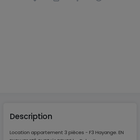
Appartement
3 pièces
à
Hayange
(FR)
900 €
CC
70
m²
3
2
1
Description
Location appartement 3 pièces - F3 Hayange. EN