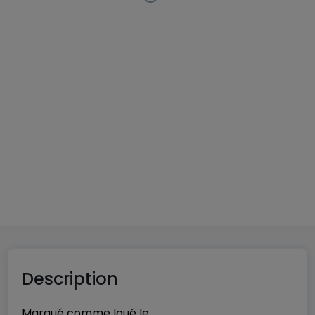
Appartement
2 chambres
à
Luxembourg-
Bonnevoie
2 500 €
100
m²
2
1
1
Description
Marqué comme loué le