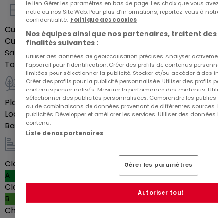
le lien Gérer les paramètres en bas de page. Les choix que vous avez
notre ou nos Site Web. Pour plus d’informations, reportez-vous à notr
Intérieur
confidentialité.
Politique des cookies
Situé à quelques pas de la gare et du centre-ville
Cuisine équipée
Oui
Nos équipes ainsi que nos partenaires, traitent des
de Luxembourg, Bonnevoie est un quartier
Cuisine ouverte
Oui
finalités suivantes :
résidentiel calme et multiculturel avec une qualité
Salles de bains
1
Utiliser des données de géolocalisation précises. Analyser activeme
de vie considérable. Par ses accès faciles et
Toilettes séparées
1
l’appareil pour l’identification. Créer des profils de contenus person
limitées pour sélectionner la publicité. Stocker et/ou accéder à des i
proches des connexions de transports publics (bus,
Créer des profils pour la publicité personnalisée. Utiliser des profils
tram, train, etc?), des autoroutes, de nombreux
Extérieur
contenus personnalisés. Mesurer la performance des contenus. Utilis
sélectionner des publicités personnalisées. Comprendre les publics p
commerces à proximité et de ses espaces verts,
Place(s) de parking en intérieur
1
ou de combinaisons de données provenant de différentes sources.
Local à vélos
Oui
Bonnevoie est devenu un des meilleurs quartiers
publicités. Développer et améliorer les services. Utiliser des données 
contenu.
Balcon
10
m²
pour y vivre.
Liste de nos partenaires
Energie / Chauffage
Nous sommes à votre entière disposition pour tous
Classe énergétique
Gérer les paramètres
renseignements complémentaires ou pour visites
A
des lieux. Veuillez nous contacter sous le numéro +
Classe d'isolation thermique
352 621 774 001 ou par mail sur info@dalpa.lu
Autoriser tout
B
Chauffage au gaz
Oui