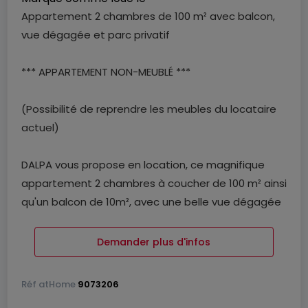
Appartement 2 chambres de 100 m² avec balcon,
vue dégagée et parc privatif
*** APPARTEMENT NON-MEUBLÉ ***
(Possibilité de reprendre les meubles du locataire
actuel)
DALPA vous propose en location, ce magnifique
appartement 2 chambres à coucher de 100 m² ainsi
qu'un balcon de 10m², avec une belle vue dégagée
et un parc privatif, situé à Luxembourg-Bonnevoie.
Demander plus d'infos
Disponibilité : 15 juillet 2026
Réf
atHome
9073206
L'objet se situe au : 57, boulevard de la Fraternité, L-