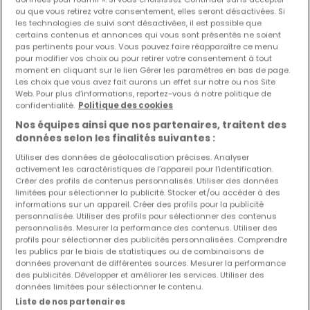
950 €
ou que vous retirez votre consentement, elles seront désactivées. Si
les technologies de suivi sont désactivées, il est possible que
Appartement
4 pièces
à louer
à
Ottange
(FR)
certains contenus et annonces qui vous sont présentés ne soient
pas pertinents pour vous. Vous pouvez faire réapparaître ce menu
60
m²
4
1
1
2
pour modifier vos choix ou pour retirer votre consentement à tout
moment en cliquant sur le lien Gérer les paramètres en bas de page.
Les choix que vous avez fait aurons un effet sur notre ou nos Site
Web. Pour plus d’informations, reportez-vous à notre politique de
confidentialité.
Politique des cookies
Nos équipes ainsi que nos partenaires, traitent des
données selon les finalités suivantes :
Utiliser des données de géolocalisation précises. Analyser
activement les caractéristiques de l’appareil pour l’identification.
Créer des profils de contenus personnalisés. Utiliser des données
limitées pour sélectionner la publicité. Stocker et/ou accéder à des
informations sur un appareil. Créer des profils pour la publicité
personnalisée. Utiliser des profils pour sélectionner des contenus
personnalisés. Mesurer la performance des contenus. Utiliser des
profils pour sélectionner des publicités personnalisées. Comprendre
les publics par le biais de statistiques ou de combinaisons de
données provenant de différentes sources. Mesurer la performance
des publicités. Développer et améliorer les services. Utiliser des
données limitées pour sélectionner le contenu.
Liste de nos partenaires