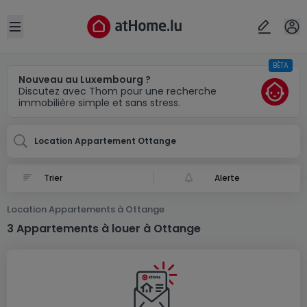
Localité(s)
Annuler
OK
Open sidebar
BÊTA
Ottange (FR)
Nouveau au Luxembourg ?
Discutez avec Thom pour une recherche
immobilière simple et sans stress.
Location Appartement Ottange
Alerte
Location Appartements à Ottange
3 Appartements à louer à Ottange