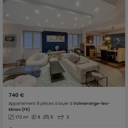
740 €
Appartement
8 pièces
à louer
à
Volmerange-les-
Mines
(FR)
172
m²
8
5
2