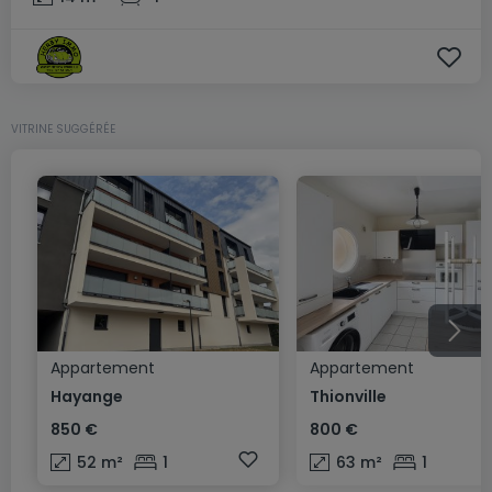
VITRINE SUGGÉRÉE
Appartement
Appartement
Hayange
Thionville
850 €
800 €
52
m²
1
63
m²
1