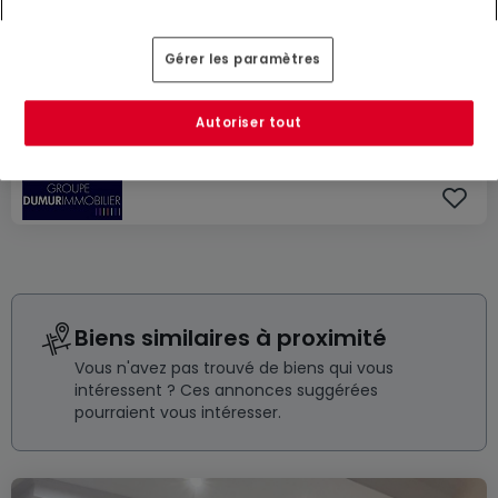
1 140 €
Gérer les paramètres
Appartement
4 pièces
à louer
à
Ottange
(FR)
Autoriser tout
114
m²
4
3
1
Biens similaires à proximité
Vous n'avez pas trouvé de biens qui vous
intéressent ? Ces annonces suggérées
pourraient vous intéresser.