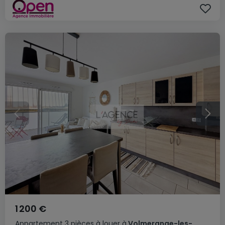
1 200 €
Appartement
3 pièces
à louer
à
Volmerange-les-