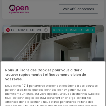
Voir 469 annonces
EXCLUSIVITÉ ATHOME
DISPONIBLE IMMÉDIATEMENT
Nous utilisons des Cookies pour vous aider à
trouver rapidement et efficacement le bien de
vos rêves.
Nous et nos
1015
partenaires stockons et accédons à des données
personnelles, telles que des données de navigation ou des
identifiants uniques, sur votre appareil. Si vous sélectionnez Autoriser
tout, les technologies de suivi prendront en charge les finalités
affichées dans la section « Nous et nos partenaires traitons des
données pour fournir ». Si vous choisissez Continuer sans accepter