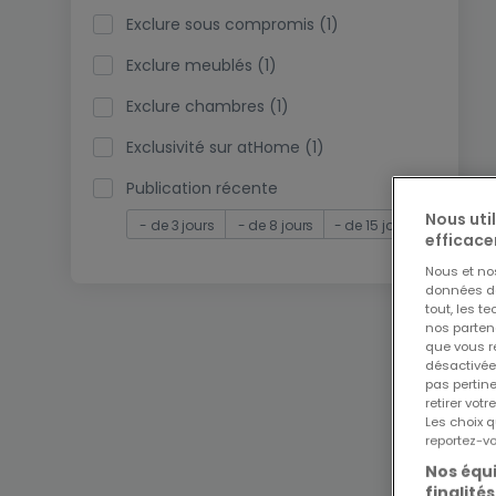
Exclure sous compromis (1)
Exclure meublés (1)
Exclure chambres (1)
Exclusivité sur atHome (1)
Publication récente
Nous uti
- de 3 jours
- de 8 jours
- de 15 jours
efficace
Nous et n
données de 
tout, les t
nos parten
que vous re
désactivée
pas pertin
retirer vo
Les choix q
reportez-vo
Nos équi
finalités