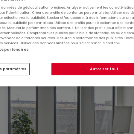
459 €
es données de géolocalisation précises. Analyser activement les caractéristiq
pour l’identification. Créer des profils de contenus personnalisés. Utiliser des
Bureau
à louer
à
Leudelange
ur sélectionner la publicité. Stocker et/ou accéder à des informations sur un a
 pour la publicité personnalisée. Utiliser des profils pour sélectionner des con
és. Mesurer la performance des contenus. Utiliser des profils pour sélectionn
7
m²
 personnalisées. Comprendre les publics par le biais de statistiques ou de co
ovenant de différentes sources. Mesurer la performance des publicités. Dével
es services. Utiliser des données limitées pour sélectionner le contenu.
nos partenaires
es paramètres
Autoriser tout