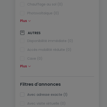
Chauffage au sol (0)
Photovoltaïque (0)
Plus
Panneaux solaires (0)
Pompe à chaleur (0)
AUTRES
Climatisation (0)
Disponibilité immédiate (0)
Fibre optique (1)
Accès mobilité réduite (0)
Cave (0)
Plus
Grenier (0)
Ascenseur (0)
Filtres d'annonces
Animaux acceptés (0)
Biens de vacances (0)
Avec adresse exacte (1)
Avec visite virtuelle (0)