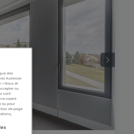
 que des
nez Autoriser
n « Nous et
accepter ou
vi sont
 ne soient
x ou pour
n bas de page.
ations,
les