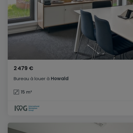
2 479 €
Bureau
à louer
à
Howald
15
m²