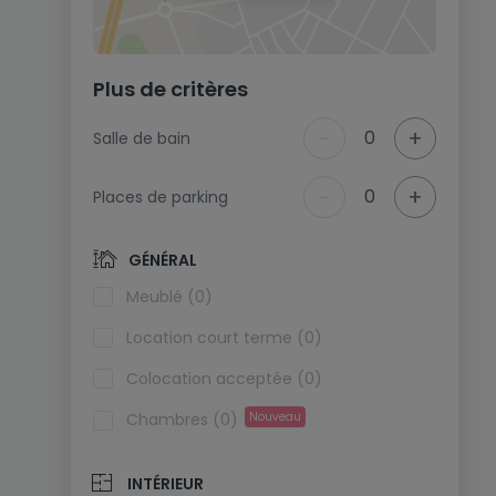
Plus de critères
-
+
0
Salle de bain
-
+
0
Places de parking
GÉNÉRAL
Meublé (0)
Location court terme (0)
Colocation acceptée (0)
Chambres (0)
Nouveau
INTÉRIEUR