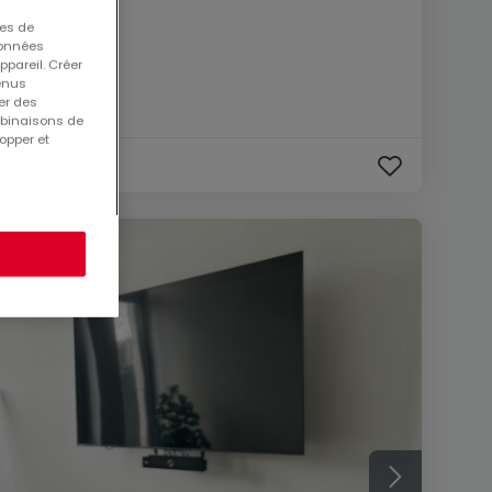
ues de
 données
ppareil. Créer
tenus
er des
mbinaisons de
opper et