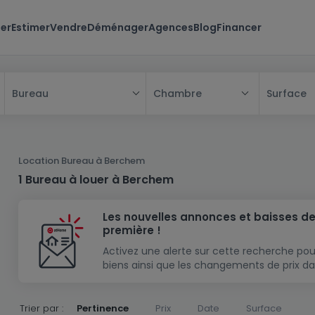
er
Estimer
Vendre
Déménager
Agences
Blog
Financer
Chambre
Surface
Bureau
Tous
Maison
Location Bureau à Berchem
Appartement
Maison
1 Bureau à louer à Berchem
Projet neuf
Appartement
Maison individuelle
Les nouvelles annonces et baisses de
Maison à construire
Résidence
Chambre
Maison mitoyenne
première !
Immeuble de rapport
Lotissement
Studio
Maison jumelée
Modèle de maison
Activez une alerte sur cette recherche pou
biens ainsi que les changements de prix da
Terrain
Immeuble de rapport
Penthouse
Terrain + Maison
Villa
Garage - parking
Terrain constructible
Duplex
Maison de maître
Gros-oeuvre
Trier par :
Pertinence
Prix
Date
Surface