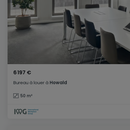
6 197 €
Bureau
à louer
à
Howald
50
m²