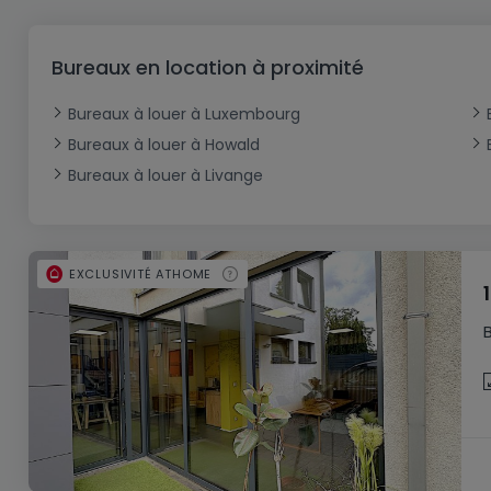
Bureau
Triplex
Terrain non constructible
Château
Garage - Parking
Commerce
Loft
Ferme
Terrain industriel
Bureau
Garage ouvert
Bureaux en location à proximité
Local commercial
Corps de ferme
Mansarde
Garage fermé
Bureaux à louer à Luxembourg
Fonds de Commerce
Rez-de-chaussée
Châlet
Bureaux à louer à Howald
Bungalow
Restaurant
Bureaux à louer à Livange
Plain pied
Hôtel
Entrepôt
Gîte
EXCLUSIVITÉ ATHOME
Exploitation agricole