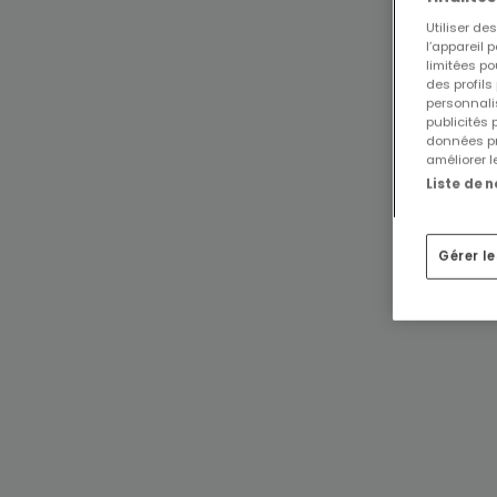
Utiliser d
l’appareil 
limitées po
des profils
personnalis
publicités
données pr
améliorer l
Liste de 
Gérer l