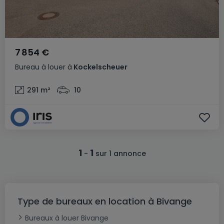
7 854 €
Bureau
à louer
à
Kockelscheuer
291
m²
10
1
1
-
sur 1 annonce
Type de bureaux en location à Bivange
Bureaux à louer Bivange