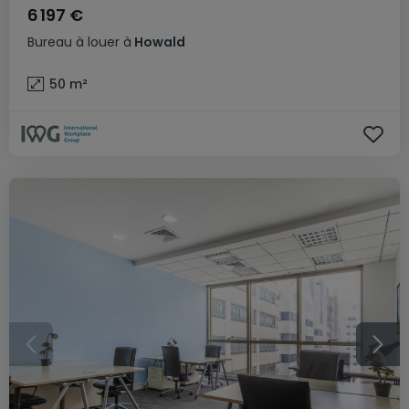
6 197 €
Bureau
à louer
à
Howald
50
m²