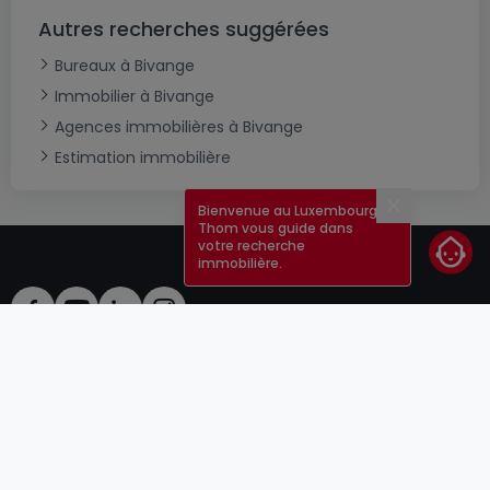
Autres recherches suggérées
Bureaux à Bivange
Immobilier à Bivange
Agences immobilières à Bivange
Estimation immobilière
Bienvenue au Luxembourg !
Fermer
Thom vous guide dans
votre recherche
immobilière.
CGU
atHomeGroup
CGV
Contact
DSA
Annonceurs
Mentions légales
Vie privée
Carrières
Cookie
Cybercriminalité