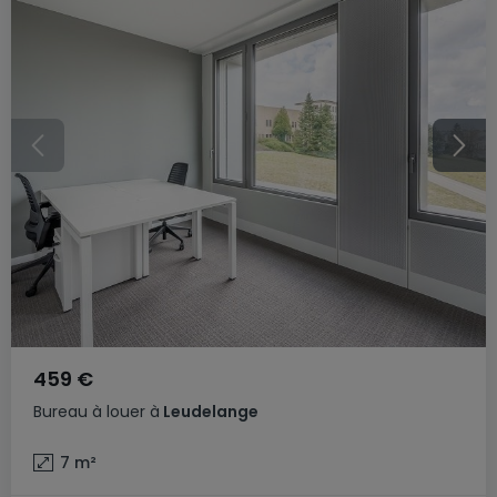
459 €
Bureau
à louer
à
Leudelange
7
m²