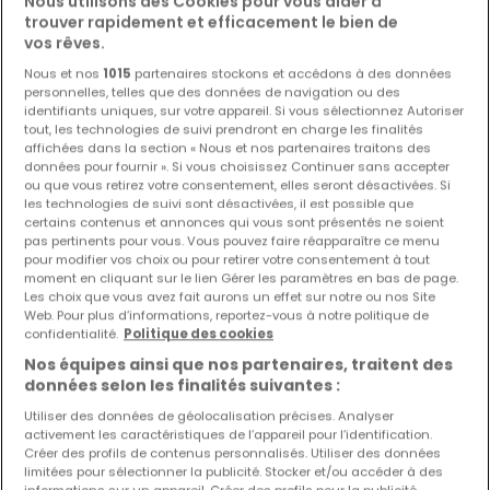
Nous utilisons des Cookies pour vous aider à
trouver rapidement et efficacement le bien de
vos rêves.
Nous et nos
1015
partenaires stockons et accédons à des données
personnelles, telles que des données de navigation ou des
2 550 €
identifiants uniques, sur votre appareil. Si vous sélectionnez Autoriser
tout, les technologies de suivi prendront en charge les finalités
Bureau
1 pièce
à louer
à
Luxembourg-Gasperich -
affichées dans la section « Nous et nos partenaires traitons des
données pour fournir ». Si vous choisissez Continuer sans accepter
Cloche d'or
ou que vous retirez votre consentement, elles seront désactivées. Si
27
m²
1
1
les technologies de suivi sont désactivées, il est possible que
certains contenus et annonces qui vous sont présentés ne soient
pas pertinents pour vous. Vous pouvez faire réapparaître ce menu
pour modifier vos choix ou pour retirer votre consentement à tout
moment en cliquant sur le lien Gérer les paramètres en bas de page.
Les choix que vous avez fait aurons un effet sur notre ou nos Site
Web. Pour plus d’informations, reportez-vous à notre politique de
confidentialité.
Politique des cookies
EXCLUSIVITÉ ATHOME
Nos équipes ainsi que nos partenaires, traitent des
données selon les finalités suivantes :
Utiliser des données de géolocalisation précises. Analyser
activement les caractéristiques de l’appareil pour l’identification.
Créer des profils de contenus personnalisés. Utiliser des données
limitées pour sélectionner la publicité. Stocker et/ou accéder à des