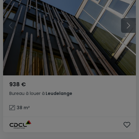
938 €
Bureau
à louer
à
Leudelange
38
m²