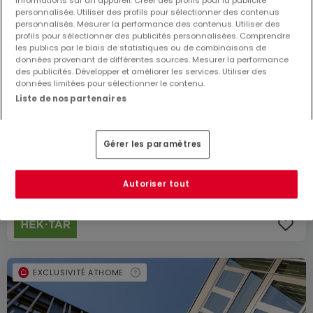
informations sur un appareil. Créer des profils pour la publicité
personnalisée. Utiliser des profils pour sélectionner des contenus
personnalisés. Mesurer la performance des contenus. Utiliser des
profils pour sélectionner des publicités personnalisées. Comprendre
les publics par le biais de statistiques ou de combinaisons de
données provenant de différentes sources. Mesurer la performance
des publicités. Développer et améliorer les services. Utiliser des
données limitées pour sélectionner le contenu.
Liste de nos partenaires
2 180 €
Gérer les paramètres
Bureau
1 pièce
à louer
à
Luxembourg-Gasperich -
Cloche d'or
24
m²
1
1
Autoriser tout
EXCLUSIVITÉ ATHOME