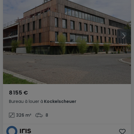
8 155 €
Bureau
à louer
à
Kockelscheuer
326
m²
8