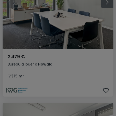
2 479 €
Bureau
à louer
à
Howald
15
m²