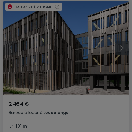
EXCLUSIVITÉ ATHOME
2 464 €
Bureau
à louer
à
Leudelange
101
m²