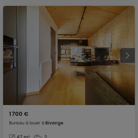
1 700 €
Bureau
à louer
à
Bivange
47
m²
2