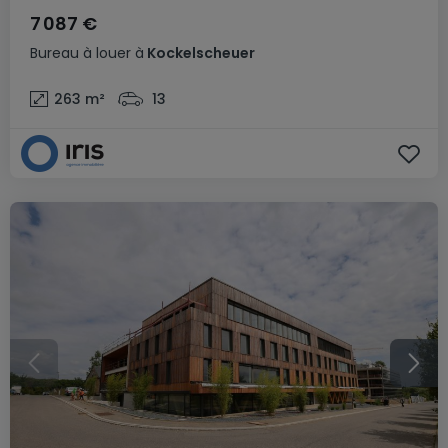
7 087 €
Bureau
à louer
à
Kockelscheuer
263
m²
13