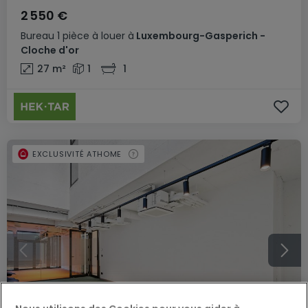
2 550 €
Bureau
1 pièce
à louer
à
Luxembourg-Gasperich -
Cloche d'or
27
m²
1
1
EXCLUSIVITÉ ATHOME