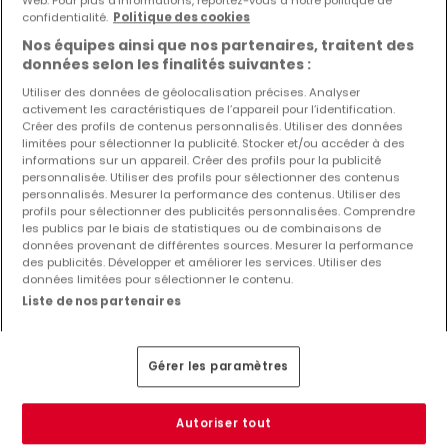
Web. Pour plus d’informations, reportez-vous à notre politique de
confidentialité.
Politique des cookies
Nos équipes ainsi que nos partenaires, traitent des
données selon les finalités suivantes :
Type de bureaux en location à Boulaide
Utiliser des données de géolocalisation précises. Analyser
Bureaux à louer Boulaide
activement les caractéristiques de l’appareil pour l’identification.
Créer des profils de contenus personnalisés. Utiliser des données
Autres recherches suggérées
limitées pour sélectionner la publicité. Stocker et/ou accéder à des
informations sur un appareil. Créer des profils pour la publicité
Bureaux à Boulaide
personnalisée. Utiliser des profils pour sélectionner des contenus
personnalisés. Mesurer la performance des contenus. Utiliser des
Immobilier à Boulaide
profils pour sélectionner des publicités personnalisées. Comprendre
les publics par le biais de statistiques ou de combinaisons de
Agences immobilières à Boulaide
données provenant de différentes sources. Mesurer la performance
Estimation immobilière
des publicités. Développer et améliorer les services. Utiliser des
données limitées pour sélectionner le contenu.
Liste de nos partenaires
Gérer les paramètres
Autoriser tout
CGU
atHomeGroup