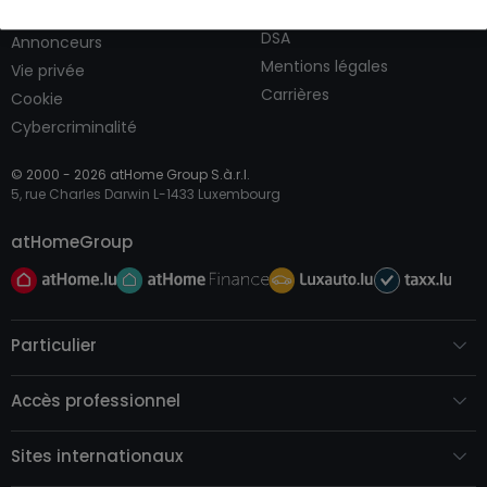
CGV
Contact
DSA
Annonceurs
Mentions légales
Vie privée
Carrières
Cookie
Cybercriminalité
© 2000 -
2026
atHome Group S.à.r.l.
5, rue Charles Darwin L-1433 Luxembourg
atHomeGroup
Particulier
Accès professionnel
Sites internationaux