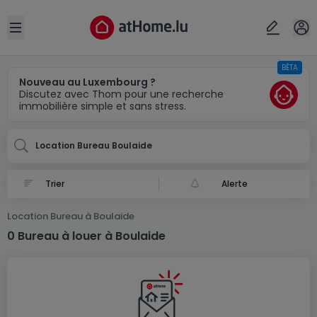
Localité(s)
Annuler
OK
Open sidebar
BÊTA
Boulaide
Nouveau au Luxembourg ?
Discutez avec Thom pour une recherche
immobilière simple et sans stress.
Location Bureau Boulaide
Alerte
Location Bureau à Boulaide
0 Bureau à louer à Boulaide