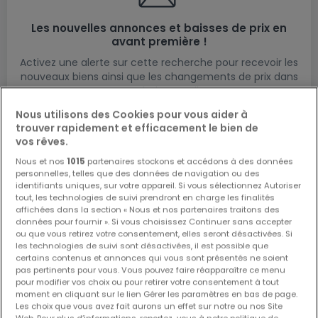
Les nouvelles annonces et baisses de prix en
avant première !
Activez une alerte sur cette recherche pour recevoir les
nouveaux biens ainsi que les changements de prix dans
votre boite email !
Nous utilisons des Cookies pour vous aider à
Créez une alerte
trouver rapidement et efficacement le bien de
vos rêves.
Nous et nos
1015
partenaires stockons et accédons à des données
personnelles, telles que des données de navigation ou des
identifiants uniques, sur votre appareil. Si vous sélectionnez Autoriser
Bureaux en location à proximité
tout, les technologies de suivi prendront en charge les finalités
affichées dans la section « Nous et nos partenaires traitons des
Bureaux à louer à Harlange
données pour fournir ». Si vous choisissez Continuer sans accepter
ou que vous retirez votre consentement, elles seront désactivées. Si
les technologies de suivi sont désactivées, il est possible que
certains contenus et annonces qui vous sont présentés ne soient
pas pertinents pour vous. Vous pouvez faire réapparaître ce menu
Modifiez vos critères de recherche pour plus
pour modifier vos choix ou pour retirer votre consentement à tout
moment en cliquant sur le lien Gérer les paramètres en bas de page.
de résultats
Les choix que vous avez fait aurons un effet sur notre ou nos Site