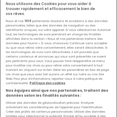
Nous utilisons des Cookies pour vous aider à
trouver rapidement et efficacement le bien de
Les nouvelles annonces et baisses de prix en
vos rêves.
avant première !
Nous et nos
1013
partenaires stockons et accédons à des données
Activez une alerte sur cette recherche pour recevoir les
personnelles, telles que des données de navigation ou des
nouveaux biens ainsi que les changements de prix dans
identifiants uniques, sur votre appareil. Si vous sélectionnez Autoriser
votre boite email !
tout, les technologies de suivi prendront en charge les finalités
affichées dans la section « Nous et nos partenaires traitons des
données pour fournir ». Si vous choisissez Continuer sans accepter
Créez une alerte
ou que vous retirez votre consentement, elles seront désactivées. Si
les technologies de suivi sont désactivées, il est possible que
certains contenus et annonces qui vous sont présentés ne soient
pas pertinents pour vous. Vous pouvez faire réapparaître ce menu
pour modifier vos choix ou pour retirer votre consentement à tout
Bureaux en location à proximité
moment en cliquant sur le lien Gérer les paramètres en bas de page.
Les choix que vous avez fait aurons un effet sur notre ou nos Site
Bureaux à louer à Briey
Web. Pour plus d’informations, reportez-vous à notre politique de
confidentialité.
Politique des cookies
Nos équipes ainsi que nos partenaires, traitent des
données selon les finalités suivantes :
Utiliser des données de géolocalisation précises. Analyser
activement les caractéristiques de l’appareil pour l’identification.
Créer des profils de contenus personnalisés. Utiliser des données
limitées pour sélectionner la publicité. Stocker et/ou accéder à des