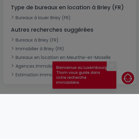
Type de bureaux en location à Briey (FR)
Bureaux à louer Briey (FR)
Autres recherches suggérées
Bureaux à Briey (FR)
Immobilier à Briey (FR)
Bureaux en location en Meurthe-et-Moselle
Agences immobilières à Briey (FR)
Bienvenue au Luxembourg !
Fermer
Thom vous guide dans
Estimation immobilière
votre recherche
immobilière.
CGU
atHomeGroup
CGV
Contact