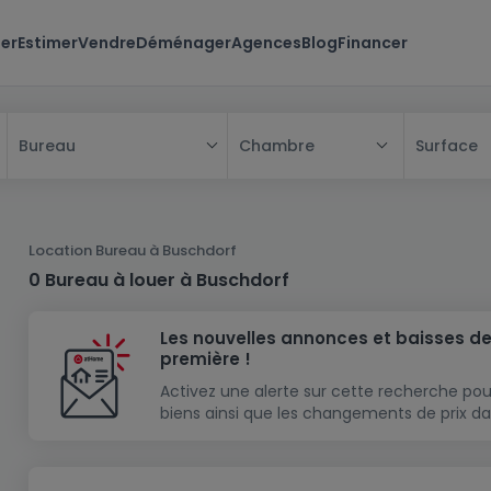
er
Estimer
Vendre
Déménager
Agences
Blog
Financer
Chambre
Surface
Bureau
Tous
Maison
Location Bureau à Buschdorf
Appartement
Maison
0 Bureau à louer à Buschdorf
Projet neuf
Appartement
Maison individuelle
Les nouvelles annonces et baisses de
Maison à construire
Résidence
Chambre
Maison mitoyenne
première !
Immeuble de rapport
Lotissement
Studio
Maison jumelée
Modèle de maison
Activez une alerte sur cette recherche pou
biens ainsi que les changements de prix da
Terrain
Immeuble de rapport
Penthouse
Terrain + Maison
Villa
Garage - parking
Terrain constructible
Duplex
Maison de maître
Gros-oeuvre