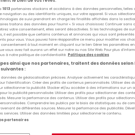
ment le bien de vos rêves.
Bureaux à louer Buschdorf
os
1013
partenaires stockons et accédons à des données personnelles, telles
navigation ou des identifiants uniques, sur votre appareil. Si vous sélection
echnologies de suivi prendront en charge les finalités affichées dans la sectio
Autres recherches suggérées
aires traitons des données pour fournir ». Si vous choisissez Continuer sans 
tirez votre consentement, elles seront désactivées. Si les technologies de sui
Bureaux à Buschdorf
s, il est possible que certains contenus et annonces qui vous sont présentés
ents pour vous. Vous pouvez faire réapparaître ce menu pour modifier vos choi
Agences immobilières à Buschdorf
tre consentement à tout moment en cliquant sur le lien Gérer les paramètres e
ue vous avez fait aurons un effet sur notre ou nos Site Web. Pour plus d’inform
us à notre politique de confidentialité.
Politique des cookies
pes ainsi que nos partenaires, traitent des données selon 
 suivantes :
es données de géolocalisation précises. Analyser activement les caractéristiq
pour l’identification. Créer des profils de contenus personnalisés. Utiliser des
ur sélectionner la publicité. Stocker et/ou accéder à des informations sur un a
 pour la publicité personnalisée. Utiliser des profils pour sélectionner des con
és. Mesurer la performance des contenus. Utiliser des profils pour sélectionn
 personnalisées. Comprendre les publics par le biais de statistiques ou de co
ovenant de différentes sources. Mesurer la performance des publicités. Dével
es services. Utiliser des données limitées pour sélectionner le contenu.
nos partenaires