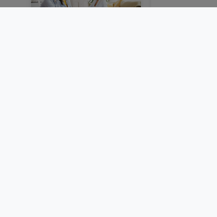
Vendre un bien
Louer au Luxem
immobilier au
dossier, garant
Luxembourg : étapes,
locative et d
documents et conseils
BLOG
BLOG
© 2000 -
2026
atHome Group S.à.r.l.
5, rue Charles Darwin L-1433 Luxembourg