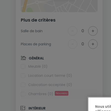
Plus de critères
-
+
0
Salle de bain
-
+
0
Places de parking
GÉNÉRAL
Meublé (0)
Location court terme (0)
Colocation acceptée (0)
Chambres (0)
Nouveau
Nous uti
INTÉRIEUR