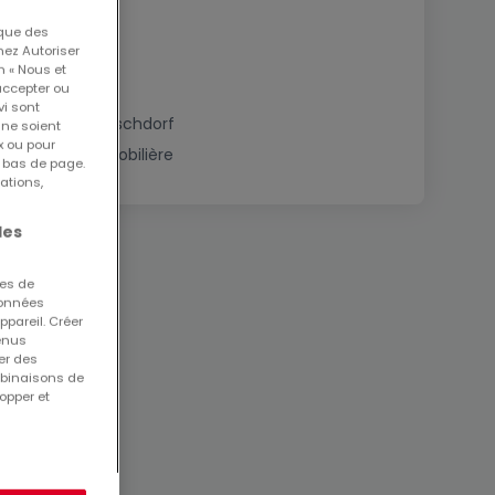
 que des
nez Autoriser
n « Nous et
accepter ou
vi sont
Immobilier à Buschdorf
 ne soient
x ou pour
Estimation immobilière
n bas de page.
ations,
les
ues de
 données
ppareil. Créer
tenus
er des
mbinaisons de
opper et