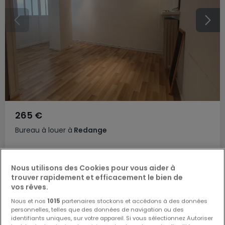
265 €
Bureau
à louer
à
Redange
14
m²
Nous utilisons des Cookies pour vous aider à
trouver rapidement et efficacement le bien de
vos rêves.
Nous et nos
1015
partenaires stockons et accédons à des données
personnelles, telles que des données de navigation ou des
identifiants uniques, sur votre appareil. Si vous sélectionnez Autoriser