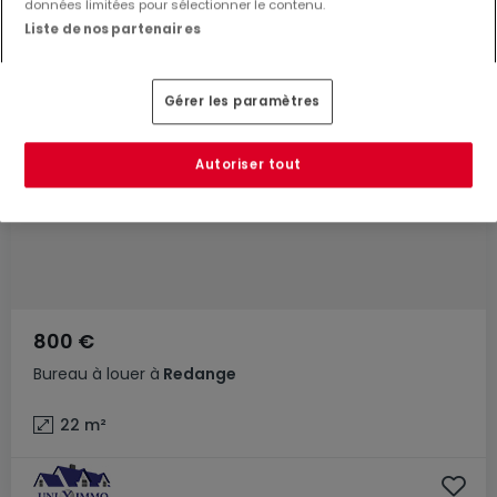
données limitées pour sélectionner le contenu.
Liste de nos partenaires
Gérer les paramètres
Autoriser tout
800 €
Bureau
à louer
à
Redange
22
m²