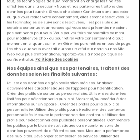
tout, les technologies de suivi prendront en charge les finalités
affichées dans la section « Nous et nos partenaires traitons des
données pour fournir ». Si vous choisissez Continuer sans accepter
ou que vous retirez votre consentement, elles seront désactivées. Si
les technologies de suivi sont désactivées, il est possible que
certains contenus et annonces qui vous sont présentés ne soient
pas pertinents pour vous. Vous pouvez faire réapparaître ce menu
pour modifier vos choix ou pour retirer votre consentement à tout
moment en cliquant sur le lien Gérer les paramètres en bas de page.
Les choix que vous avez fait aurons un effet sur notre ou nos Site
Web. Pour plus d’informations, reportez-vous à notre politique de
confidentialité.
Politique des cookies
Nos équipes ainsi que nos partenaires, traitent des
données selon les finalités suivantes :
650 €
Utiliser des données de géolocalisation précises. Analyser
activement les caractéristiques de l’appareil pour l’identification.
Bureau
à louer
à
Redange
Créer des profils de contenus personnalisés. Utiliser des données
limitées pour sélectionner la publicité. Stocker et/ou accéder à des
informations sur un appareil. Créer des profils pour la publicité
17
m²
personnalisée. Utiliser des profils pour sélectionner des contenus
personnalisés. Mesurer la performance des contenus. Utiliser des
profils pour sélectionner des publicités personnalisées. Comprendre
les publics par le biais de statistiques ou de combinaisons de
données provenant de différentes sources. Mesurer la performance
des publicités. Développer et améliorer les services. Utiliser des