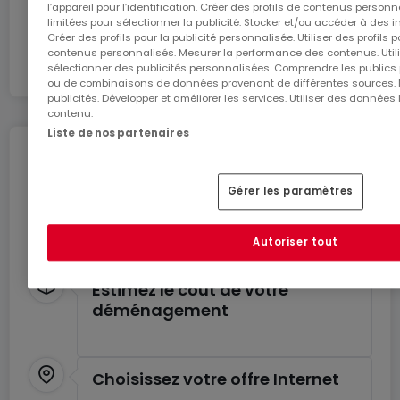
l’appareil pour l’identification. Créer des profils de contenus person
En partenariat avec
limitées pour sélectionner la publicité. Stocker et/ou accéder à des i
Créer des profils pour la publicité personnalisée. Utiliser des profils
contenus personnalisés. Mesurer la performance des contenus. Utilis
sélectionner des publicités personnalisées. Comprendre les publics p
ou de combinaisons de données provenant de différentes sources.
publicités. Développer et améliorer les services. Utiliser des données 
contenu.
Liste de nos partenaires
Déménagez en toute
tranquillité
Gérer les paramètres
Profitez de ces services pour un déménagement
en toute sérénité.
Autoriser tout
Estimez le coût de votre
déménagement
Choisissez votre offre Internet