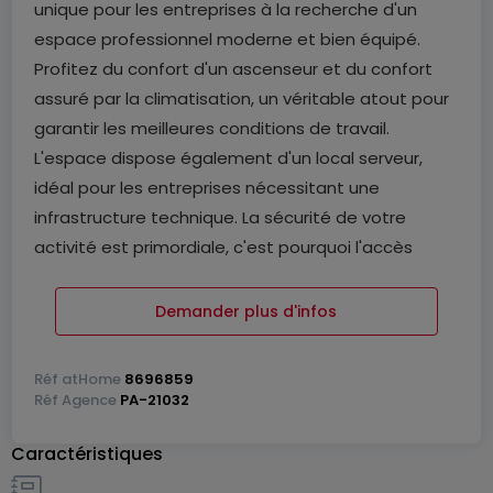
unique pour les entreprises à la recherche d'un
espace professionnel moderne et bien équipé.
Profitez du confort d'un ascenseur et du confort
assuré par la climatisation, un véritable atout pour
garantir les meilleures conditions de travail.
L'espace dispose également d'un local serveur,
idéal pour les entreprises nécessitant une
infrastructure technique. La sécurité de votre
activité est primordiale, c'est pourquoi l'accès
sécurisé vous assure une tranquilité d'esprit. De
plus, le bureau bénéficie d'un sol technique
Demander plus d'infos
surélevé, offrant flexibilité et praticité pour
répondre à tous vos besoins d'aménagement.
Réf
atHome
8696859
Réf
Agence
PA-21032
Équipements à proximité:
Caractéristiques
Contern, réputé pour son cadre agréable et
professionnel, offre un environnement propice au