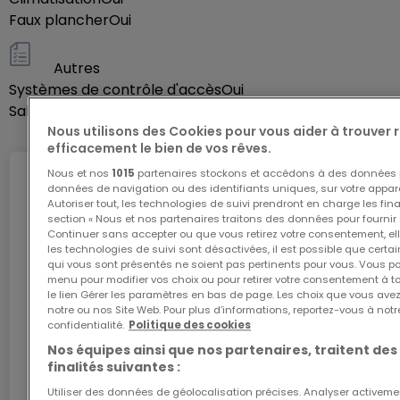
Faux plancher
Oui
Autres
Systèmes de contrôle d'accès
Oui
Salle informatique
Oui
Nous utilisons des Cookies pour vous aider à trouver
efficacement le bien de vos rêves.
Nous et nos
1015
partenaires stockons et accédons à des données p
Internet
données de navigation ou des identifiants uniques, sur votre appare
Autoriser tout, les technologies de suivi prendront en charge les fin
section « Nous et nos partenaires traitons des données pour fournir 
Continuer sans accepter ou que vous retirez votre consentement, ell
les technologies de suivi sont désactivées, il est possible que cer
L'internet Giga : l'Internet à domicile
qui vous sont présentés ne soient pas pertinents pour vous. Vous po
menu pour modifier vos choix ou pour retirer votre consentement à 
Bénéficiez d’1 mois d’internet gratuit avec le code
le lien Gérer les paramètres en bas de page. Les choix que vous avez
ATHOME26 sur le réseau le plus rapide du
notre ou nos Site Web. Pour plus d’informations, reportez-vous à notr
Luxembourg.
confidentialité.
Politique des cookies
Nos équipes ainsi que nos partenaires, traitent des
J’y vais
finalités suivantes :
Utiliser des données de géolocalisation précises. Analyser activeme