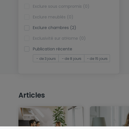
Exclure sous compromis (0)
Exclure meublés (0)
Exclure chambres (2)
Exclusivité sur atHome (0)
Publication récente
- de 3 jours
- de 8 jours
- de 15 jours
Articles