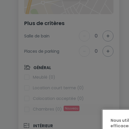
Plus de critères
-
+
0
Salle de bain
-
+
0
Places de parking
GÉNÉRAL
Meublé (0)
Location court terme (0)
Colocation acceptée (0)
Chambres (0)
Nouveau
Nous uti
efficace
INTÉRIEUR