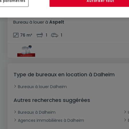
es paramètres
Autoriser tout
1 500 €
Bureau
à louer
à
Aspelt
76
m²
1
1
Type de bureaux en location à Dalheim
Bureaux à louer Dalheim
Autres recherches suggérées
Bureaux à Dalheim
Agences immobilières à Dalheim