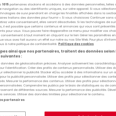
os
1015
partenaires stockons et accédons à des données personnelles, telles
Vous n'avez pas trouvé de biens qui vous intéresse
navigation ou des identifiants uniques, sur votre appareil. Si vous sélection
intéresser.
echnologies de suivi prendront en charge les finalités affichées dans la sectio
aires traitons des données pour fournir ». Si vous choisissez Continuer sans 
tirez votre consentement, elles seront désactivées. Si les technologies de sui
s, il est possible que certains contenus et annonces qui vous sont présentés
ents pour vous. Vous pouvez faire réapparaître ce menu pour modifier vos choi
tre consentement à tout moment en cliquant sur le lien Gérer les paramètres e
ue vous avez fait aurons un effet sur notre ou nos Site Web. Pour plus d’inform
us à notre politique de confidentialité.
Politique des cookies
pes ainsi que nos partenaires, traitent des données selon 
 suivantes :
es données de géolocalisation précises. Analyser activement les caractéristiq
pour l’identification. Créer des profils de contenus personnalisés. Utiliser des
ur sélectionner la publicité. Stocker et/ou accéder à des informations sur un a
 pour la publicité personnalisée. Utiliser des profils pour sélectionner des con
és. Mesurer la performance des contenus. Utiliser des profils pour sélectionn
 personnalisées. Comprendre les publics par le biais de statistiques ou de co
ovenant de différentes sources. Mesurer la performance des publicités. Dével
es services. Utiliser des données limitées pour sélectionner le contenu.
nos partenaires