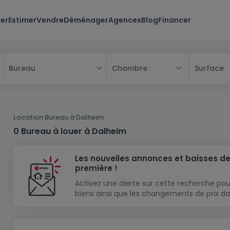
er
Estimer
Vendre
Déménager
Agences
Blog
Financer
Chambre
Surface
Bureau
Tous
Maison
Location Bureau à Dalheim
Appartement
Maison
0 Bureau à louer à Dalheim
Projet neuf
Appartement
Maison individuelle
Les nouvelles annonces et baisses de
Maison à construire
Résidence
Chambre
Maison mitoyenne
première !
Immeuble de rapport
Lotissement
Studio
Maison jumelée
Modèle de maison
Activez une alerte sur cette recherche pou
biens ainsi que les changements de prix da
Terrain
Immeuble de rapport
Penthouse
Terrain + Maison
Villa
Garage - parking
Terrain constructible
Duplex
Maison de maître
Gros-oeuvre