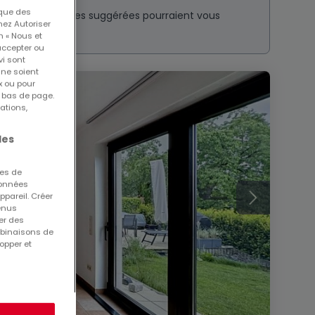
 que des
nt ? Ces annonces suggérées pourraient vous
nez Autoriser
n « Nous et
accepter ou
vi sont
 ne soient
x ou pour
n bas de page.
ations,
les
ues de
 données
ppareil. Créer
tenus
er des
mbinaisons de
opper et