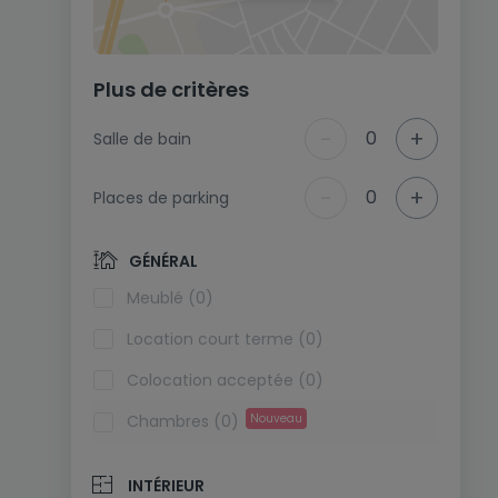
Plus de critères
-
+
0
Salle de bain
-
+
0
Places de parking
GÉNÉRAL
Meublé (0)
Location court terme (0)
Colocation acceptée (0)
Chambres (0)
Nouveau
INTÉRIEUR