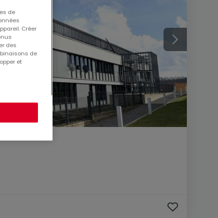
ues de
 données
ppareil. Créer
tenus
er des
mbinaisons de
opper et