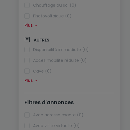
Chauffage au sol (0)
Photovoltaïque (0)
Plus
Panneaux solaires (0)
Pompe à chaleur (0)
AUTRES
Climatisation (0)
Disponibilité immédiate (0)
Fibre optique (0)
Accès mobilité réduite (0)
Cave (0)
Plus
Grenier (0)
Ascenseur (0)
Filtres d'annonces
Animaux acceptés (0)
Biens de vacances (0)
Avec adresse exacte (0)
Avec visite virtuelle (0)