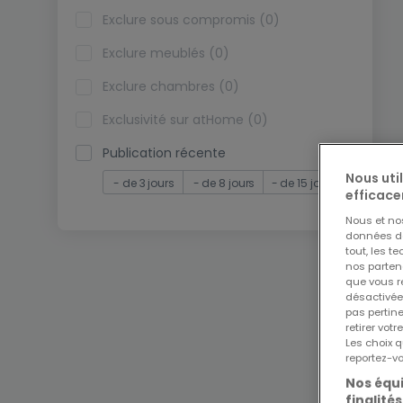
Exclure sous compromis (0)
Exclure meublés (0)
Exclure chambres (0)
Exclusivité sur atHome (0)
Publication récente
Nous uti
- de 3 jours
- de 8 jours
- de 15 jours
efficace
Nous et n
données de 
tout, les t
nos parten
que vous re
désactivée
pas pertin
retirer vo
Les choix q
reportez-vo
Nos équi
finalités