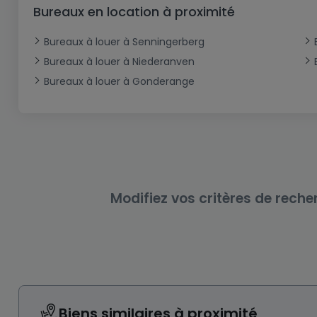
Bureau
Triplex
Terrain non constructible
Château
Garage - Parking
Bureaux en location à proximité
Commerce
Loft
Ferme
Terrain industriel
Bureau
Garage ouvert
Bureaux à louer à Senningerberg
Local commercial
Corps de ferme
Mansarde
Garage fermé
Bureaux à louer à Niederanven
Bureaux à louer à Gonderange
Fonds de Commerce
Rez-de-chaussée
Châlet
Bungalow
Restaurant
Plain pied
Hôtel
Entrepôt
Gîte
Exploitation agricole
Modifiez vos critères de reche
Biens similaires à proximité