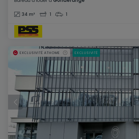
Bureau
à louer
à
Gonderange
34
m²
1
1
EXCLUSIVITÉ ATHOME
EXCLUSIVITÉ