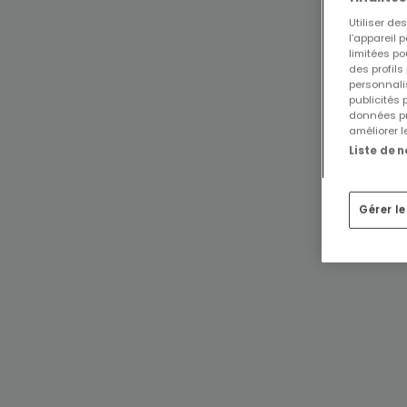
Utiliser d
l’appareil 
limitées po
des profils
personnalis
publicités
données pr
améliorer l
Liste de 
Gérer l