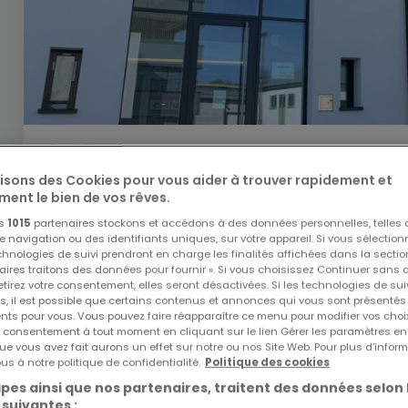
13 400 €
lisons des Cookies pour vous aider à trouver rapidement et
Bureau
à louer
à
Senningerberg
ment le bien de vos rêves.
670
m²
7
os
1015
partenaires stockons et accédons à des données personnelles, telles
navigation ou des identifiants uniques, sur votre appareil. Si vous sélection
echnologies de suivi prendront en charge les finalités affichées dans la sectio
aires traitons des données pour fournir ». Si vous choisissez Continuer sans 
tirez votre consentement, elles seront désactivées. Si les technologies de sui
s, il est possible que certains contenus et annonces qui vous sont présentés
ents pour vous. Vous pouvez faire réapparaître ce menu pour modifier vos choi
tre consentement à tout moment en cliquant sur le lien Gérer les paramètres e
EXCLUSIVITÉ ATHOME
EXCLUSIVITÉ
ue vous avez fait aurons un effet sur notre ou nos Site Web. Pour plus d’inform
us à notre politique de confidentialité.
Politique des cookies
pes ainsi que nos partenaires, traitent des données selon 
 suivantes :