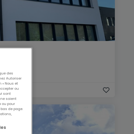
 que des
nez Autoriser
n « Nous et
accepter ou
vi sont
 ne soient
x ou pour
n bas de page.
ations,
les