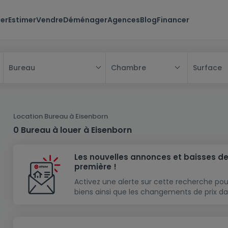
er
Estimer
Vendre
Déménager
Agences
Blog
Financer
Chambre
Surface
Bureau
Tous
Maison
Location Bureau à Eisenborn
Appartement
Maison
0 Bureau à louer à Eisenborn
Projet neuf
Appartement
Maison individuelle
Les nouvelles annonces et baisses de
Maison à construire
Résidence
Chambre
Maison mitoyenne
première !
Immeuble de rapport
Lotissement
Studio
Maison jumelée
Modèle de maison
Activez une alerte sur cette recherche pou
biens ainsi que les changements de prix da
Terrain
Immeuble de rapport
Penthouse
Terrain + Maison
Villa
Garage - parking
Terrain constructible
Duplex
Maison de maître
Gros-oeuvre