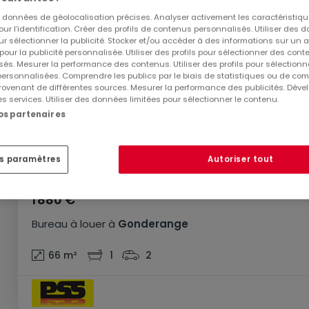
es données de géolocalisation précises. Analyser activement les caractéristiq
pour l’identification. Créer des profils de contenus personnalisés. Utiliser des
ur sélectionner la publicité. Stocker et/ou accéder à des informations sur un a
 pour la publicité personnalisée. Utiliser des profils pour sélectionner des con
és. Mesurer la performance des contenus. Utiliser des profils pour sélectionn
 personnalisées. Comprendre les publics par le biais de statistiques ou de co
ovenant de différentes sources. Mesurer la performance des publicités. Dével
es services. Utiliser des données limitées pour sélectionner le contenu.
nos partenaires
es paramètres
Autoriser tout
1 880 €
Bureau
à louer
à
Gonderange
66
m²
1
2