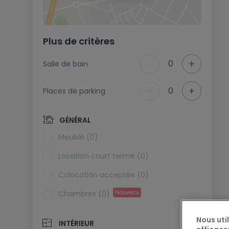
Plus de critères
-
+
0
Salle de bain
-
+
0
Places de parking
GÉNÉRAL
Meublé (0)
Location court terme (0)
Colocation acceptée (0)
Chambres (0)
Nouveau
Nous uti
INTÉRIEUR