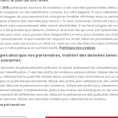
ment le bien de vos rêves.
Bureau
à louer
à
Eschdorf
os
1015
partenaires stockons et accédons à des données personnelles, telles
navigation ou des identifiants uniques, sur votre appareil. Si vous sélection
98
m²
echnologies de suivi prendront en charge les finalités affichées dans la sectio
aires traitons des données pour fournir ». Si vous choisissez Continuer sans 
tirez votre consentement, elles seront désactivées. Si les technologies de sui
s, il est possible que certains contenus et annonces qui vous sont présentés
ents pour vous. Vous pouvez faire réapparaître ce menu pour modifier vos choi
tre consentement à tout moment en cliquant sur le lien Gérer les paramètres e
ue vous avez fait aurons un effet sur notre ou nos Site Web. Pour plus d’inform
us à notre politique de confidentialité.
Politique des cookies
1
1
-
sur 1 annonce
pes ainsi que nos partenaires, traitent des données selon 
 suivantes :
es données de géolocalisation précises. Analyser activement les caractéristiq
Type de bureaux en location à Eschdorf
pour l’identification. Créer des profils de contenus personnalisés. Utiliser des
ur sélectionner la publicité. Stocker et/ou accéder à des informations sur un a
 pour la publicité personnalisée. Utiliser des profils pour sélectionner des con
Bureaux à louer Eschdorf
és. Mesurer la performance des contenus. Utiliser des profils pour sélectionn
 personnalisées. Comprendre les publics par le biais de statistiques ou de co
Autres recherches suggérées
ovenant de différentes sources. Mesurer la performance des publicités. Dével
es services. Utiliser des données limitées pour sélectionner le contenu.
Bureaux à Eschdorf
nos partenaires
Agences immobilières à Eschdorf