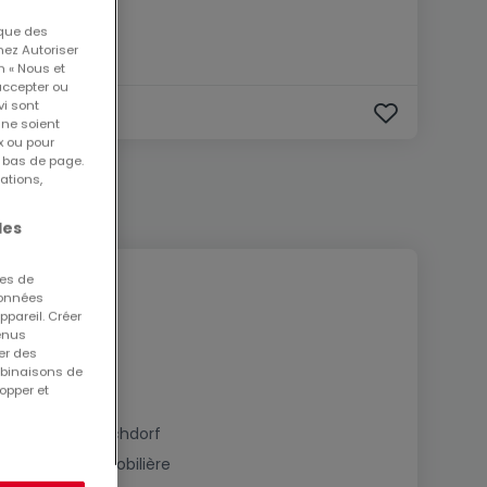
 que des
nez Autoriser
n « Nous et
accepter ou
vi sont
 ne soient
x ou pour
n bas de page.
ations,
les
ues de
 données
ppareil. Créer
tenus
er des
mbinaisons de
opper et
Immobilier à Eschdorf
Estimation immobilière