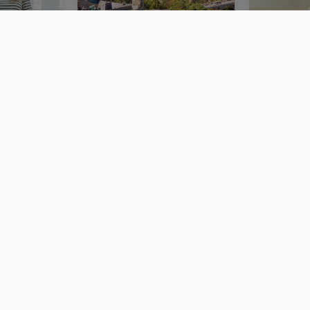
bourg :
Un marché immobilier
Acheter 
ie
luxembourgeois plus
immobili
émarches
stable au deuxième
Luxembou
trimestre 2026
frais et 
BLOG
BLOG
atHomeGroup
Contact
Annonceurs
Vie privée
Cookie