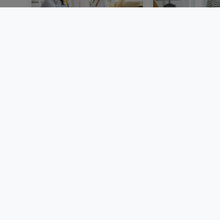
Vendre un bien
Louer au Luxem
immobilier au
dossier, garant
Luxembourg : étapes,
locative et d
documents et conseils
BLOG
BLOG
© 2000 -
2026
atHome Group S.à.r.l.
5, rue Charles Darwin L-1433 Luxembourg