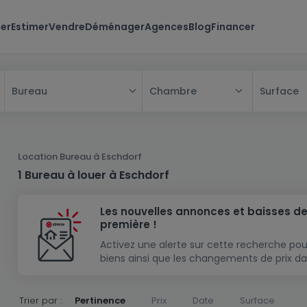
er
Estimer
Vendre
Déménager
Agences
Blog
Financer
Chambre
Surface
Bureau
Tous
Maison
Location Bureau à Eschdorf
Appartement
Maison
1 Bureau à louer à Eschdorf
Projet neuf
Appartement
Maison individuelle
Les nouvelles annonces et baisses de
Maison à construire
Résidence
Chambre
Maison mitoyenne
première !
Immeuble de rapport
Lotissement
Studio
Maison jumelée
Modèle de maison
Activez une alerte sur cette recherche pou
biens ainsi que les changements de prix da
Terrain
Immeuble de rapport
Penthouse
Terrain + Maison
Villa
Garage - parking
Terrain constructible
Duplex
Maison de maître
Gros-oeuvre
Trier par :
Pertinence
Prix
Date
Surface