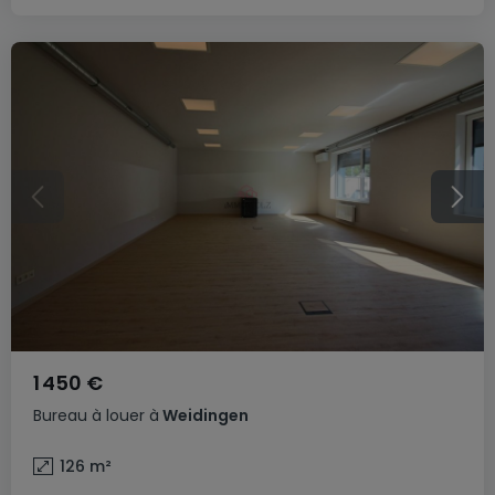
1 450 €
Bureau
à louer
à
Weidingen
126
m²