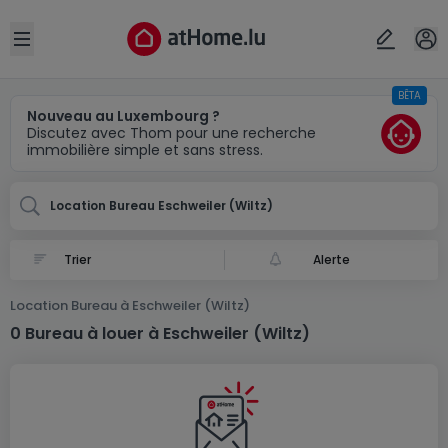
Localité(s)
Annuler
OK
Open sidebar
BÊTA
Eschweiler (Wiltz)
Nouveau au Luxembourg ?
Discutez avec Thom pour une recherche
immobilière simple et sans stress.
Location Bureau Eschweiler (Wiltz)
Alerte
Location Bureau à Eschweiler (Wiltz)
0 Bureau à louer à Eschweiler (Wiltz)