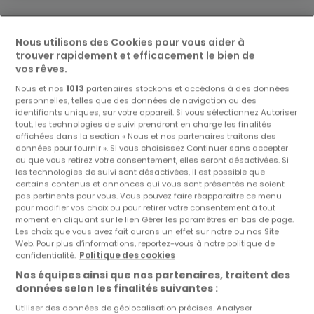
Nous utilisons des Cookies pour vous aider à
Modifiez vos critères de recherche pour plus
trouver rapidement et efficacement le bien de
de résultats
vos rêves.
Nous et nos
1013
partenaires stockons et accédons à des données
personnelles, telles que des données de navigation ou des
identifiants uniques, sur votre appareil. Si vous sélectionnez Autoriser
tout, les technologies de suivi prendront en charge les finalités
affichées dans la section « Nous et nos partenaires traitons des
Biens similaires à proximité
données pour fournir ». Si vous choisissez Continuer sans accepter
Vous n'avez pas trouvé de biens qui vous
ou que vous retirez votre consentement, elles seront désactivées. Si
les technologies de suivi sont désactivées, il est possible que
intéressent ? Ces annonces suggérées
certains contenus et annonces qui vous sont présentés ne soient
pourraient vous intéresser.
pas pertinents pour vous. Vous pouvez faire réapparaître ce menu
pour modifier vos choix ou pour retirer votre consentement à tout
moment en cliquant sur le lien Gérer les paramètres en bas de page.
Les choix que vous avez fait aurons un effet sur notre ou nos Site
Web. Pour plus d’informations, reportez-vous à notre politique de
confidentialité.
Politique des cookies
Nos équipes ainsi que nos partenaires, traitent des
données selon les finalités suivantes :
Utiliser des données de géolocalisation précises. Analyser