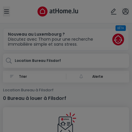
Localité(s)
Annuler
OK
Open sidebar
BÊTA
Filsdorf
Nouveau au Luxembourg ?
Discutez avec Thom pour une recherche
immobilière simple et sans stress.
Location Bureau Filsdorf
Alerte
Location Bureau à Filsdorf
0 Bureau à louer à Filsdorf