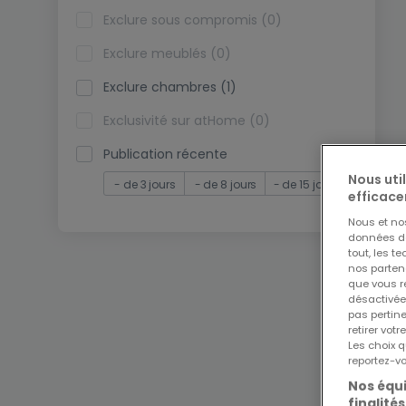
Exclure sous compromis (0)
Exclure meublés (0)
Exclure chambres (1)
Exclusivité sur atHome (0)
Publication récente
Nous uti
- de 3 jours
- de 8 jours
- de 15 jours
efficace
Nous et n
données de 
tout, les t
nos parten
que vous re
désactivée
pas pertin
retirer vo
Les choix q
reportez-vo
Nos équi
finalités