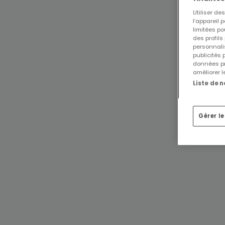
Utiliser d
l’appareil 
limitées po
des profils
personnalis
publicités
données pr
améliorer l
Liste de 
Gérer l