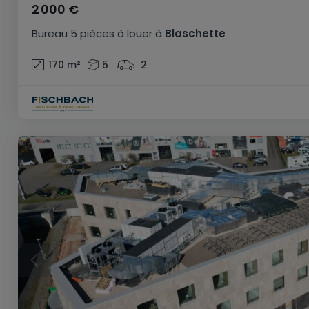
2 000 €
Bureau
5 pièces
à louer
à
Blaschette
170
m²
5
2