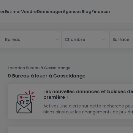
er
Estimer
Vendre
Déménager
Agences
Blog
Financer
Chambre
Surface
Bureau
Tous
Maison
Location Bureau à Gosseldange
Appartement
Maison
0 Bureau à louer à Gosseldange
Projet neuf
Appartement
Maison individuelle
Les nouvelles annonces et baisses de
Maison à construire
Résidence
Chambre
Maison mitoyenne
première !
Immeuble de rapport
Lotissement
Studio
Maison jumelée
Modèle de maison
Activez une alerte sur cette recherche pou
biens ainsi que les changements de prix da
Terrain
Immeuble de rapport
Penthouse
Terrain + Maison
Villa
Garage - parking
Terrain constructible
Duplex
Maison de maître
Gros-oeuvre