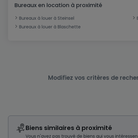
Bureau
Triplex
Terrain non constructible
Château
Garage - Parking
Bureaux en location à proximité
Commerce
Loft
Ferme
Terrain industriel
Bureau
Garage ouvert
Bureaux à louer à Steinsel
Local commercial
Corps de ferme
Mansarde
Garage fermé
Bureaux à louer à Blaschette
Fonds de Commerce
Rez-de-chaussée
Châlet
Bungalow
Restaurant
Plain pied
Hôtel
Entrepôt
Gîte
Modifiez vos critères de reche
Exploitation agricole
Biens similaires à proximité
Vous n'avez pas trouvé de biens qui vous intéresse