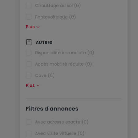
Chauffage au sol (0)
Photovoltaïque (0)
Plus
Panneaux solaires (0)
Pompe à chaleur (0)
AUTRES
Climatisation (0)
Disponibilité immédiate (0)
Fibre optique (0)
Accès mobilité réduite (0)
Cave (0)
Plus
Grenier (0)
Ascenseur (0)
Filtres d'annonces
Animaux acceptés (0)
Biens de vacances (0)
Avec adresse exacte (0)
Avec visite virtuelle (0)