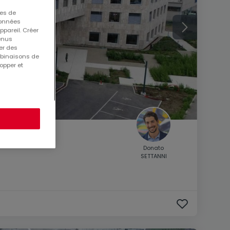
ues de
 données
ppareil. Créer
tenus
er des
mbinaisons de
opper et
Donato
SETTANNI