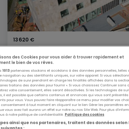
13 620 €
Bureau
à louer
à
Mersch
lisons des Cookies pour vous aider à trouver rapidement et
ment le bien de vos rêves.
544
m²
os
1013
partenaires stockons et accédons à des données personnelles, telles
navigation ou des identifiants uniques, sur votre appareil. Si vous sélection
echnologies de suivi prendront en charge les finalités affichées dans la sectio
aires traitons des données pour fournir ». Si vous choisissez Continuer sans 
tirez votre consentement, elles seront désactivées. Si les technologies de sui
s, il est possible que certains contenus et annonces qui vous sont présentés
ents pour vous. Vous pouvez faire réapparaître ce menu pour modifier vos choi
tre consentement à tout moment en cliquant sur le lien Gérer les paramètres e
ue vous avez fait aurons un effet sur notre ou nos Site Web. Pour plus d’inform
us à notre politique de confidentialité.
Politique des cookies
pes ainsi que nos partenaires, traitent des données selon 
 suivantes :