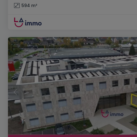
594
m²