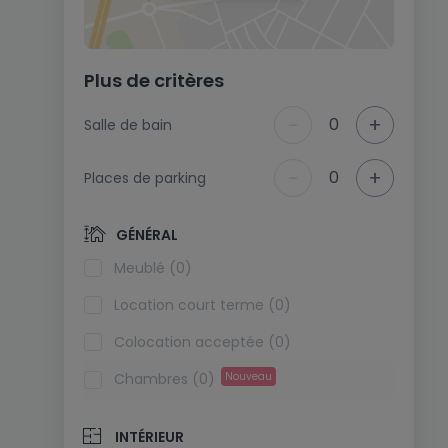
Plus de critères
-
+
0
Salle de bain
-
+
0
Places de parking
GÉNÉRAL
Meublé (0)
Location court terme (0)
Colocation acceptée (0)
Chambres (0)
Nouveau
INTÉRIEUR