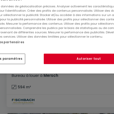
es données de géolocalisation précises. Analyser activement les caractéristiq
pour l’identification. Créer des profils de contenus personnalisés. Utiliser des
ur sélectionner la publicité. Stocker et/ou accéder à des informations sur un a
 pour la publicité personnalisée. Utiliser des profils pour sélectionner des con
és. Mesurer la performance des contenus. Utiliser des profils pour sélectionn
 personnalisées. Comprendre les publics par le biais de statistiques ou de co
ovenant de différentes sources. Mesurer la performance des publicités. Dével
es services. Utiliser des données limitées pour sélectionner le contenu.
nos partenaires
es paramètres
Autoriser tout
14 860 €
Bureau
à louer
à
Mersch
594
m²