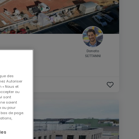
Donato
SETTANNI
 que des
nez Autoriser
n « Nous et
accepter ou
vi sont
 ne soient
x ou pour
n bas de page.
ations,
les