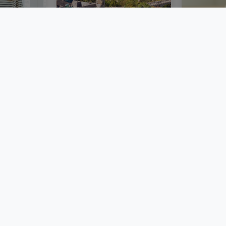
bourg :
Un marché immobilier
Acheter 
ie
luxembourgeois plus
immobili
émarches
stable au deuxième
Luxembou
trimestre 2026
frais et 
BLOG
BLOG
atHomeGroup
Contact
Annonceurs
Vie privée
Cookie