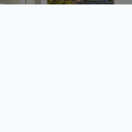
un bien
Taux immobilier au
er au
Luxembourg en 2026 :
rg : étapes,
quels sont les taux
conseils
actuels ?
BLOG
Cybercriminalité
CGU
CGV
DSA
Mentions légales
Carrières