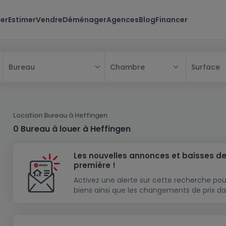
er
Estimer
Vendre
Déménager
Agences
Blog
Financer
Chambre
Surface
Bureau
Tous
Maison
Location Bureau à Heffingen
Appartement
Maison
0 Bureau à louer à Heffingen
Projet neuf
Appartement
Maison individuelle
Les nouvelles annonces et baisses de
Maison à construire
Résidence
Chambre
Maison mitoyenne
première !
Immeuble de rapport
Lotissement
Studio
Maison jumelée
Modèle de maison
Activez une alerte sur cette recherche pou
biens ainsi que les changements de prix da
Terrain
Immeuble de rapport
Penthouse
Terrain + Maison
Villa
Garage - parking
Terrain constructible
Duplex
Maison de maître
Gros-oeuvre