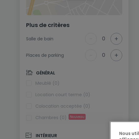
Plus de critères
-
+
0
Salle de bain
-
+
0
Places de parking
GÉNÉRAL
Meublé (0)
Location court terme (0)
Colocation acceptée (0)
Chambres (0)
Nouveau
Nous uti
INTÉRIEUR