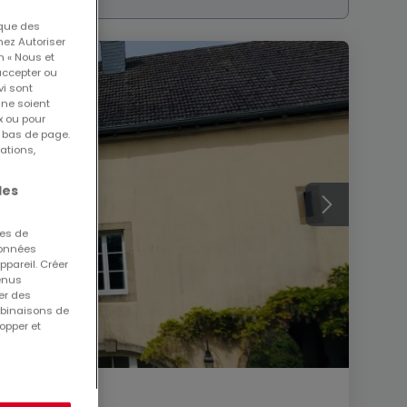
 que des
nez Autoriser
n « Nous et
accepter ou
vi sont
 ne soient
x ou pour
n bas de page.
ations,
les
ues de
 données
ppareil. Créer
tenus
er des
mbinaisons de
opper et