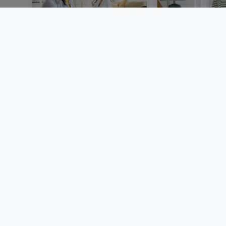
Vendre un bien
Louer au Luxem
immobilier au
dossier, garant
Luxembourg : étapes,
locative et d
documents et conseils
BLOG
BLOG
© 2000 -
2026
atHome Group S.à.r.l.
5, rue Charles Darwin L-1433 Luxembourg