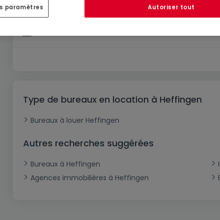
es paramètres
Autoriser tout
Bureau
à louer
à
Koedange
227
m²
Type de bureaux en location à Heffingen
Bureaux à louer Heffingen
Autres recherches suggérées
Bureaux à Heffingen
Agences immobilières à Heffingen