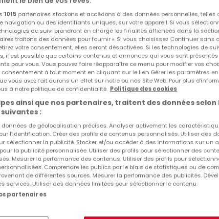
ment le bien de vos rêves.
os
1015
partenaires stockons et accédons à des données personnelles, telles
navigation ou des identifiants uniques, sur votre appareil. Si vous sélection
echnologies de suivi prendront en charge les finalités affichées dans la sectio
aires traitons des données pour fournir ». Si vous choisissez Continuer sans 
tirez votre consentement, elles seront désactivées. Si les technologies de sui
s, il est possible que certains contenus et annonces qui vous sont présentés
ents pour vous. Vous pouvez faire réapparaître ce menu pour modifier vos choi
tre consentement à tout moment en cliquant sur le lien Gérer les paramètres e
ue vous avez fait aurons un effet sur notre ou nos Site Web. Pour plus d’inform
us à notre politique de confidentialité.
Politique des cookies
pes ainsi que nos partenaires, traitent des données selon 
 suivantes :
es données de géolocalisation précises. Analyser activement les caractéristiq
pour l’identification. Créer des profils de contenus personnalisés. Utiliser des
ur sélectionner la publicité. Stocker et/ou accéder à des informations sur un a
 pour la publicité personnalisée. Utiliser des profils pour sélectionner des con
és. Mesurer la performance des contenus. Utiliser des profils pour sélectionn
 personnalisées. Comprendre les publics par le biais de statistiques ou de co
ovenant de différentes sources. Mesurer la performance des publicités. Dével
es services. Utiliser des données limitées pour sélectionner le contenu.
nos partenaires
4 800 €