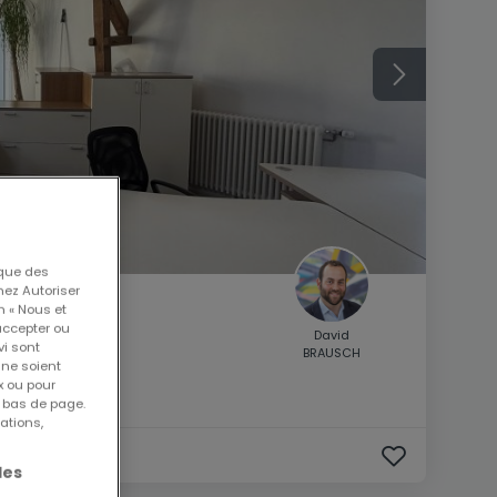
 que des
nez Autoriser
n « Nous et
accepter ou
David
vi sont
BRAUSCH
 ne soient
x ou pour
n bas de page.
ations,
les