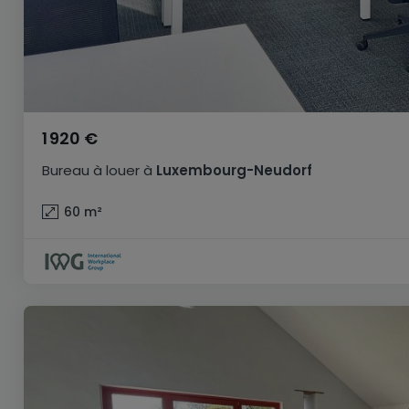
1 920 €
Bureau
à louer
à
Luxembourg-Neudorf
60
m²