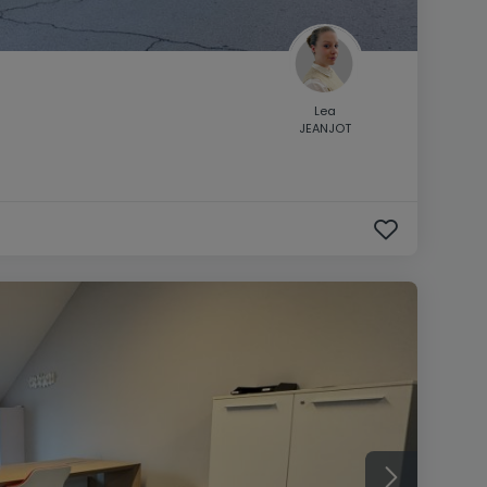
Lea
JEANJOT