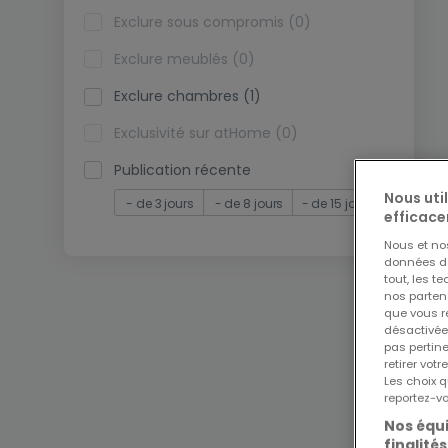
Exclure sous compromis (0)
Exclure meublés (0)
Exclure chambres (1)
Exclusivité sur atHome (0)
Publication récente
Nous uti
- de 3 jours
- de 8 jours
- de 15 jours
efficace
Nous et n
données de 
tout, les t
nos parten
que vous re
désactivée
pas pertin
retirer vo
Les choix q
reportez-vo
Nos équi
finalités