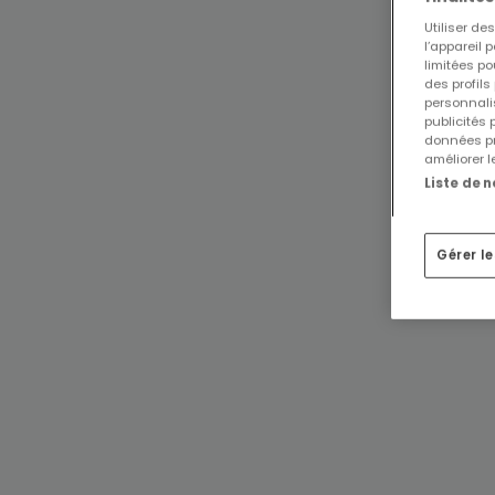
Utiliser d
l’appareil 
limitées po
des profils
personnalis
publicités
données pr
améliorer l
Liste de 
Gérer l