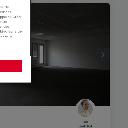
ues de
 données
ppareil. Créer
tenus
er des
mbinaisons de
opper et
Lea
JEANJOT