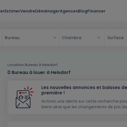
er
Estimer
Vendre
Déménager
Agences
Blog
Financer
Chambre
Surface
Bureau
Tous
Maison
Location Bureau à Heisdorf
Appartement
Maison
0 Bureau à louer à Heisdorf
Projet neuf
Appartement
Maison individuelle
Les nouvelles annonces et baisses de
Maison à construire
Résidence
Chambre
Maison mitoyenne
première !
Immeuble de rapport
Lotissement
Studio
Maison jumelée
Modèle de maison
Activez une alerte sur cette recherche pou
biens ainsi que les changements de prix da
Terrain
Immeuble de rapport
Penthouse
Terrain + Maison
Villa
Garage - parking
Terrain constructible
Duplex
Maison de maître
Gros-oeuvre