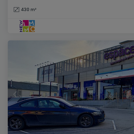
430
m²