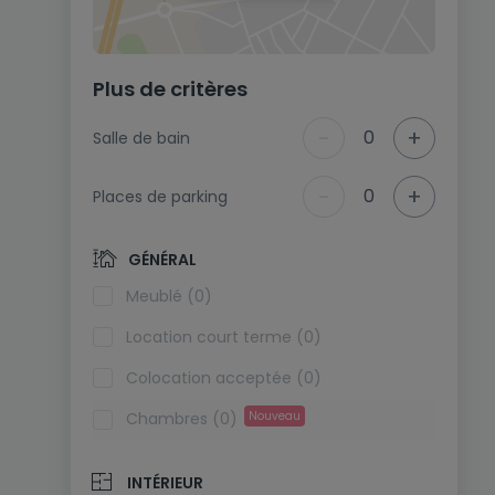
Plus de critères
-
+
0
Salle de bain
-
+
0
Places de parking
GÉNÉRAL
Meublé (0)
Location court terme (0)
Colocation acceptée (0)
Chambres (0)
Nouveau
INTÉRIEUR