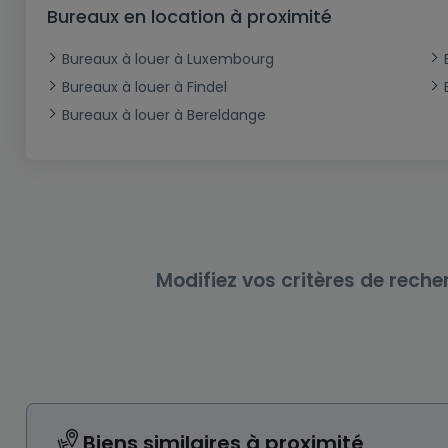
Bureau
Triplex
Terrain non constructible
Château
Garage - Parking
Bureaux en location à proximité
Commerce
Loft
Ferme
Terrain industriel
Bureau
Garage ouvert
Bureaux à louer à Luxembourg
Local commercial
Corps de ferme
Mansarde
Garage fermé
Bureaux à louer à Findel
Bureaux à louer à Bereldange
Fonds de Commerce
Rez-de-chaussée
Châlet
Bungalow
Restaurant
Plain pied
Hôtel
Entrepôt
Gîte
Exploitation agricole
Modifiez vos critères de reche
Biens similaires à proximité