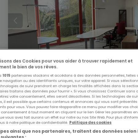
lisons des Cookies pour vous aider à trouver rapidement et
ment le bien de vos rêves.
os
1015
partenaires stockons et accédons à des données personnelles, telles
navigation ou des identifiants uniques, sur votre appareil. Si vous sélection
2 000 €
echnologies de suivi prendront en charge les finalités affichées dans la sectio
aires traitons des données pour fournir ». Si vous choisissez Continuer sans 
Bureau
5 pièces
à louer
à
Blaschette
tirez votre consentement, elles seront désactivées. Si les technologies de sui
s, il est possible que certains contenus et annonces qui vous sont présentés
ents pour vous. Vous pouvez faire réapparaître ce menu pour modifier vos choi
170
m²
5
2
tre consentement à tout moment en cliquant sur le lien Gérer les paramètres e
ue vous avez fait aurons un effet sur notre ou nos Site Web. Pour plus d’inform
us à notre politique de confidentialité.
Politique des cookies
pes ainsi que nos partenaires, traitent des données selon 
 suivantes :