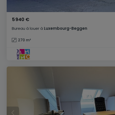
5 940 €
Bureau
à louer
à
Luxembourg-Beggen
270
m²