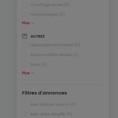
Chauffage au sol (0)
Photovoltaïque (0)
Plus
Panneaux solaires (0)
Pompe à chaleur (0)
AUTRES
Climatisation (0)
Disponibilité immédiate (0)
Fibre optique (0)
Accès mobilité réduite (0)
Cave (0)
Plus
Grenier (0)
Ascenseur (0)
Filtres d'annonces
Animaux acceptés (0)
Biens de vacances (0)
Avec adresse exacte (0)
Avec visite virtuelle (0)