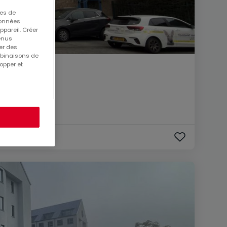
ues de
 données
ppareil. Créer
tenus
er des
mbinaisons de
opper et