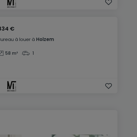
834 €
Bureau
à louer
à
Holzem
58
m²
1