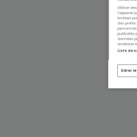
Utiliser d
l’appareil 
limitées po
des profils
personnalis
publicités
données pr
améliorer l
Liste de 
Gérer l