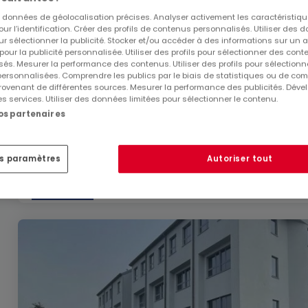
es données de géolocalisation précises. Analyser activement les caractéristiq
pour l’identification. Créer des profils de contenus personnalisés. Utiliser des
ur sélectionner la publicité. Stocker et/ou accéder à des informations sur un a
 pour la publicité personnalisée. Utiliser des profils pour sélectionner des con
és. Mesurer la performance des contenus. Utiliser des profils pour sélectionn
 personnalisées. Comprendre les publics par le biais de statistiques ou de co
ovenant de différentes sources. Mesurer la performance des publicités. Dével
3 800 €
es services. Utiliser des données limitées pour sélectionner le contenu.
nos partenaires
Bureau
6 pièces
à louer
à
Windhof (Koerich)
200
m²
6
2
es paramètres
Autoriser tout