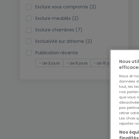
Exclure sous compromis (2)
Exclure meublés (2)
Exclure chambres (7)
Exclusivité sur atHome (2)
Publication récente
Nous uti
- de 3 jours
- de 8 jours
- de 15 jours
efficace
Nous et n
données de 
tout, les t
nos parten
que vous re
désactivée
pas pertin
retirer vo
Les choix q
reportez-vo
Nos équi
finalités