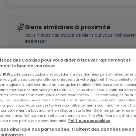
Biens similaires à proximité
Vous n'avez pas trouvé de biens qui vous intéresse
intéresser.
lisons des Cookies pour vous aider à trouver rapidement et
ment le bien de vos rêves.
os
1015
partenaires stockons et accédons à des données personnelles, telles
navigation ou des identifiants uniques, sur votre appareil. Si vous sélection
echnologies de suivi prendront en charge les finalités affichées dans la sectio
aires traitons des données pour fournir ». Si vous choisissez Continuer sans 
tirez votre consentement, elles seront désactivées. Si les technologies de sui
s, il est possible que certains contenus et annonces qui vous sont présentés
ents pour vous. Vous pouvez faire réapparaître ce menu pour modifier vos choi
tre consentement à tout moment en cliquant sur le lien Gérer les paramètres e
ue vous avez fait aurons un effet sur notre ou nos Site Web. Pour plus d’inform
us à notre politique de confidentialité.
Politique des cookies
pes ainsi que nos partenaires, traitent des données selon 
 suivantes :