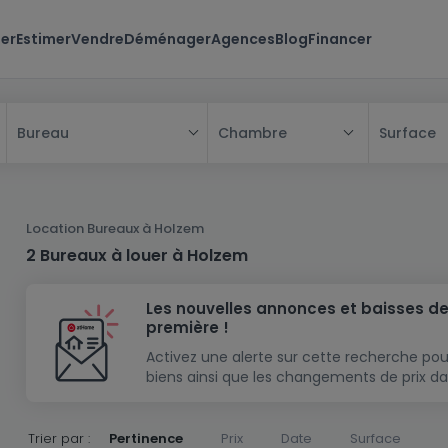
er
Estimer
Vendre
Déménager
Agences
Blog
Financer
Chambre
Surface
Bureau
Tous
Maison
Location Bureaux à Holzem
Appartement
Maison
2 Bureaux à louer à Holzem
Projet neuf
Appartement
Maison individuelle
Les nouvelles annonces et baisses de
Maison à construire
Résidence
Chambre
Maison mitoyenne
première !
Immeuble de rapport
Lotissement
Studio
Maison jumelée
Modèle de maison
Activez une alerte sur cette recherche pou
biens ainsi que les changements de prix da
Terrain
Immeuble de rapport
Penthouse
Terrain + Maison
Villa
Garage - parking
Terrain constructible
Duplex
Maison de maître
Gros-oeuvre
Trier par :
Pertinence
Prix
Date
Surface