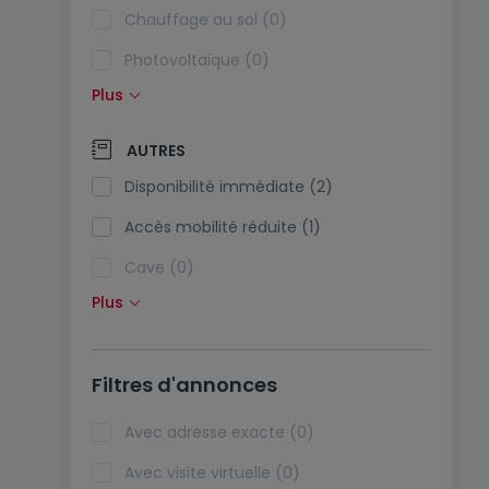
Chauffage au sol (0)
Photovoltaïque (0)
Plus
Panneaux solaires (0)
Pompe à chaleur (0)
AUTRES
Climatisation (0)
Disponibilité immédiate (2)
Fibre optique (0)
Accès mobilité réduite (1)
Cave (0)
Plus
Grenier (0)
Ascenseur (1)
Filtres d'annonces
Animaux acceptés (0)
Biens de vacances (0)
Avec adresse exacte (0)
Avec visite virtuelle (0)