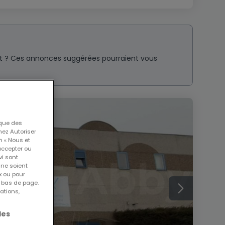
nt ? Ces annonces suggérées pourraient vous
 que des
nez Autoriser
n « Nous et
accepter ou
vi sont
 ne soient
x ou pour
n bas de page.
ations,
les