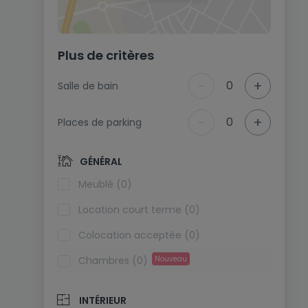
Plus de critères
-
+
0
Salle de bain
-
+
0
Places de parking
GÉNÉRAL
Meublé (0)
Location court terme (0)
Colocation acceptée (0)
Chambres (0)
Nouveau
INTÉRIEUR