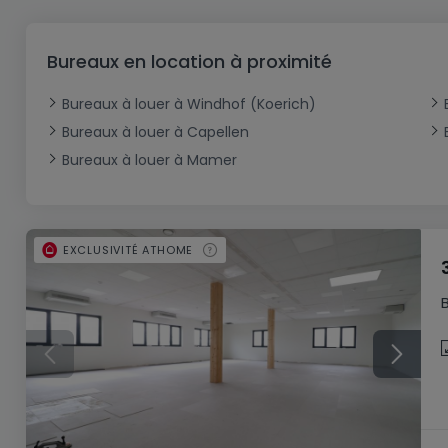
Bureau
Triplex
Terrain non constructible
Château
Garage - Parking
Commerce
Loft
Ferme
Terrain industriel
Bureau
Garage ouvert
Bureaux en location à proximité
Local commercial
Corps de ferme
Mansarde
Garage fermé
Bureaux à louer à Windhof (Koerich)
Fonds de Commerce
Rez-de-chaussée
Châlet
Bureaux à louer à Capellen
Bungalow
Restaurant
Bureaux à louer à Mamer
Plain pied
Hôtel
Entrepôt
Gîte
EXCLUSIVITÉ ATHOME
Exploitation agricole