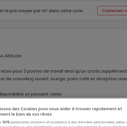
et le prix moyen par m² dans cette zone
Connectez-v
s Altitude
vices pour 3 postes de travail ainsi qu'un accès supplément
ce de coworking ouvert, lounge, point café et réception ave
disponibilité et peuvent varier.
 avec tout inclus.
lisons des Cookies pour vous aider à trouver rapidement et
ment le bien de vos rêves.
 base dans le quartier luxembourgeois de Leudelange. Situés
os
1015
partenaires stockons et accédons à des données personnelles, telles
e l'Altitude jouissent d'un parking sur site et de la proximit
navigation ou des identifiants uniques, sur votre appareil. Si vous sélection