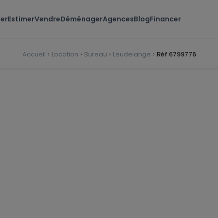
er
Estimer
Vendre
Déménager
Agences
Blog
Financer
Accueil
Location
Bureau
Leudelange
Réf 6799776