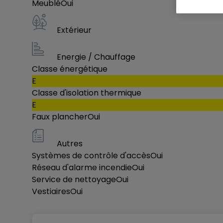
- Nettoyage, services publics et sécurité
Meublé
Oui
- Espaces de travail disponibles à l'heure, à la
- Événements réguliers de networking et de 
Extérieur
- Réservation facile et gestion de compte via 
- Aménagements personnalisables et flexibles
Energie / Chauffage
Classe énergétique
- Possibilité de monter en gamme ou de change
E
- Mobilier ergonomique de haute qualité
Classe d'isolation thermique
E
Toutes les images affichées dans cette annon
Faux plancher
Oui
correspondre à ce centre spécifique.
Autres
Renseignez-vous maintenant
Systèmes de contrôle d'accès
Oui
Réseau d'alarme incendie
Oui
Service de nettoyage
Oui
Vestiaires
Oui