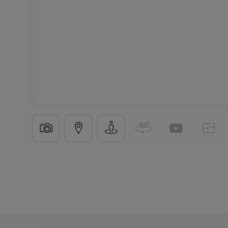
Bureau
à
Leudelange
1 089 €
15
m²