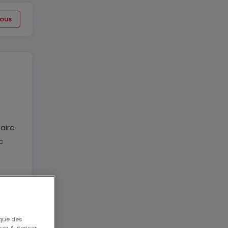
ous
aire
c
 à
 que des
é
nez Autoriser