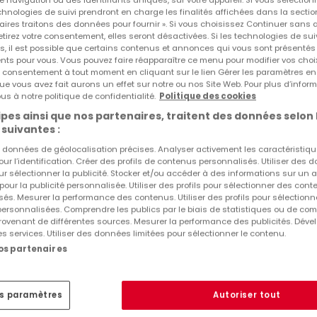
echnologies de suivi prendront en charge les finalités affichées dans la sectio
aires traitons des données pour fournir ». Si vous choisissez Continuer sans 
 et baigné de lumière naturelle favorisant la concentration,
tirez votre consentement, elles seront désactivées. Si les technologies de sui
Réf
atHome
679
s, il est possible que certains contenus et annonces qui vous sont présentés
 bureau. Plusieurs restaurants locaux vous accueilleront à l'he
Réf
Agence
LU3ws
ents pour vous. Vous pouvez faire réapparaître ce menu pour modifier vos choi
si vous souhaitez prendre un verre entre collègues en fin de
tre consentement à tout moment en cliquant sur le lien Gérer les paramètres e
ue vous avez fait aurons un effet sur notre ou nos Site Web. Pour plus d’inform
us à notre politique de confidentialité.
Politique des cookies
pes ainsi que nos partenaires, traitent des données selon 
à Regus Altitude, idéal pour 3 employés. Nos bureaux de taill
 suivantes :
ris en charge ? du mobilier au WiFi haut débit ? afin que v
es données de géolocalisation précises. Analyser activement les caractéristiq
pour l’identification. Créer des profils de contenus personnalisés. Utiliser des
otre activité. Trouvez un espace de bureau flexible à louer p
ur sélectionner la publicité. Stocker et/ou accéder à des informations sur un a
z votre espace selon les besoins uniques de votre entrepris
 pour la publicité personnalisée. Utiliser des profils pour sélectionner des con
és. Mesurer la performance des contenus. Utiliser des profils pour sélectionn
 personnalisées. Comprendre les publics par le biais de statistiques ou de co
ovenant de différentes sources. Mesurer la performance des publicités. Dével
es services. Utiliser des données limitées pour sélectionner le contenu.
rs de sites dans le monde entier
nos partenaires
lifiée
l et WiFi
es paramètres
Autoriser tout
atif