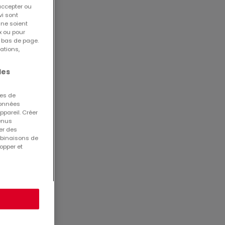
accepter ou
vi sont
 ne soient
x ou pour
n bas de page.
ations,
6294
6128
les
ues de
 données
ppareil. Créer
tenus
er des
mbinaisons de
opper et