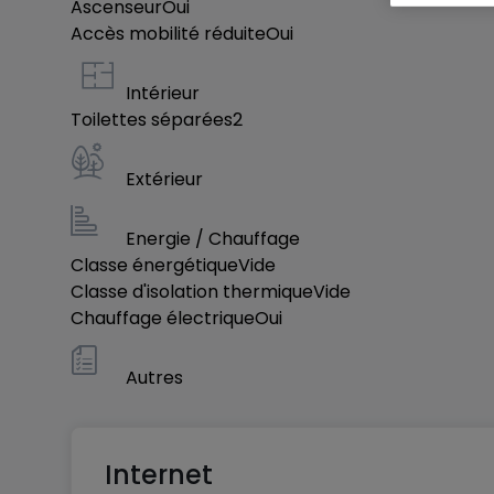
Ascenseur
Oui
Accès mobilité réduite
Oui
Intérieur
Toilettes séparées
2
Extérieur
Energie / Chauffage
Classe énergétique
Vide
Classe d'isolation thermique
Vide
Chauffage électrique
Oui
Autres
Internet