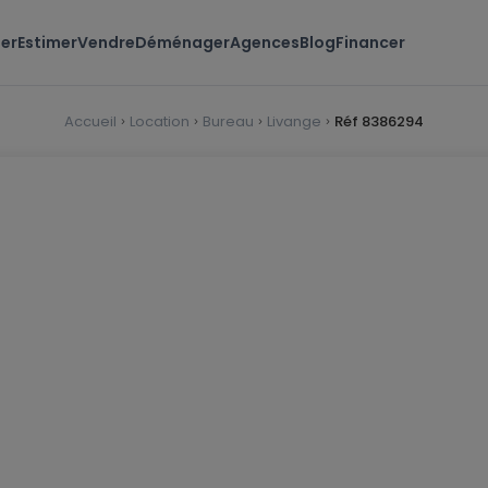
er
Estimer
Vendre
Déménager
Agences
Blog
Financer
Accueil
Location
Bureau
Livange
Réf 8386294