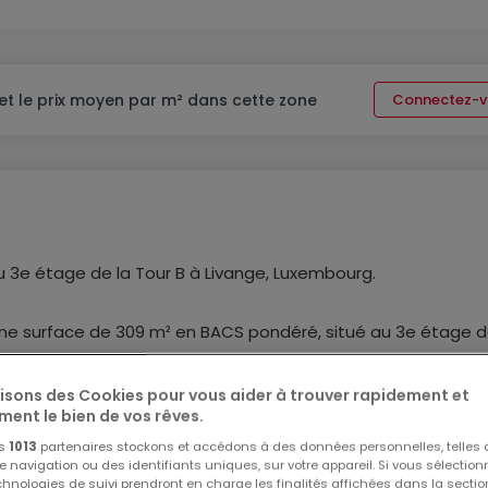
et le prix moyen par m² dans cette zone
Connectez-v
u 3e étage de la Tour B à Livange, Luxembourg.
une surface de 309 m² en BACS pondéré, situé au 3e étage d
té de l'autoroute A3-E25.
lisons des Cookies pour vous aider à trouver rapidement et
ment le bien de vos rêves.
inq bureaux individuels et un grand open-space, avec
os
1013
partenaires stockons et accédons à des données personnelles, telles
pé d'une kitchenette ainsi que de WC.
navigation ou des identifiants uniques, sur votre appareil. Si vous sélection
echnologies de suivi prendront en charge les finalités affichées dans la sectio