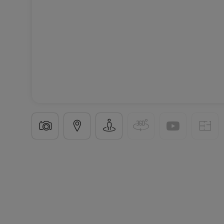
Bureau
6 pièces
à
Livange
5 100 €
255
m²
6