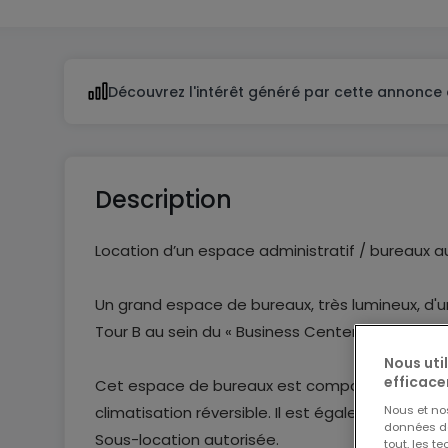
Découvrez l'intérêt généré par cette annonce 
Description
Location d’un espace administratif / bureaux a
Un grand espace de bureaux, très lumineux, d'
Tour B au sein du « Business Center », à proximi
Nous uti
efficace
Cet espace de bureaux est compartimenté en c
Nous et n
climatisation réversible. Il est également équi
données de 
Sous-location autorisée.
tout, les t