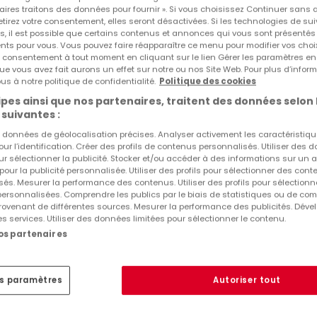
aires traitons des données pour fournir ». Si vous choisissez Continuer sans 
tirez votre consentement, elles seront désactivées. Si les technologies de sui
 de parking intérieures au prix de 185 € HT/place/mois.
s, il est possible que certains contenus et annonces qui vous sont présentés
ents pour vous. Vous pouvez faire réapparaître ce menu pour modifier vos choi
tre consentement à tout moment en cliquant sur le lien Gérer les paramètres e
ue vous avez fait aurons un effet sur notre ou nos Site Web. Pour plus d’inform
Réf
atHome
838
us à notre politique de confidentialité.
Politique des cookies
Réf
Agence
8539
pes ainsi que nos partenaires, traitent des données selon 
 suivantes :
es données de géolocalisation précises. Analyser activement les caractéristiq
pour l’identification. Créer des profils de contenus personnalisés. Utiliser des
ur sélectionner la publicité. Stocker et/ou accéder à des informations sur un a
 pour la publicité personnalisée. Utiliser des profils pour sélectionner des con
és. Mesurer la performance des contenus. Utiliser des profils pour sélectionn
 personnalisées. Comprendre les publics par le biais de statistiques ou de co
ovenant de différentes sources. Mesurer la performance des publicités. Dével
es services. Utiliser des données limitées pour sélectionner le contenu.
*98*219
nos partenaires
es paramètres
Autoriser tout