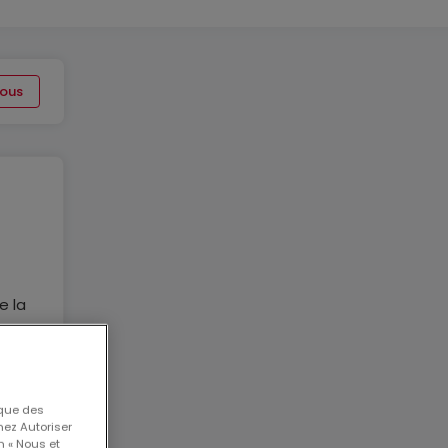
ous
e la
 que des
nez Autoriser
n « Nous et