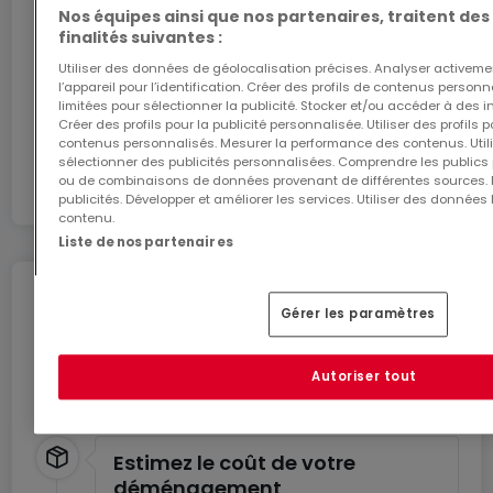
Luxembourg.
- Des imprimantes et une assistance
Nos équipes ainsi que nos partenaires, traitent des
finalités suivantes :
administrative
J’y vais
Utiliser des données de géolocalisation précises. Analyser activeme
- Des services de nettoyage, d'entretien et de
l’appareil pour l’identification. Créer des profils de contenus person
sécurité
limitées pour sélectionner la publicité. Stocker et/ou accéder à des i
Créer des profils pour la publicité personnalisée. Utiliser des profils
En partenariat avec
- La possibilité de réserver un bureau à l'heure, à la
contenus personnalisés. Mesurer la performance des contenus. Utilis
sélectionner des publicités personnalisées. Comprendre les publics p
journée ou au mois
ou de combinaisons de données provenant de différentes sources.
- De fréquents évènements communautaires et
publicités. Développer et améliorer les services. Utiliser des données 
contenu.
de réseau
Liste de nos partenaires
- Une application spécifique qui simplifie la
réservation et la gestion de votre compte
Déménagez en toute
- Des configurations flexibles et personnalisables
Gérer les paramètres
tranquillité
- Des espaces de travail qui évoluent en même
temps que votre entreprise
Profitez de ces services pour un déménagement
Autoriser tout
en toute sérénité.
- Du mobilier ergonomique de grande qualité
- L'accès à 50 m² d'espace de travail partagé
Estimez le coût de votre
supplémentaire
déménagement
- Des tarifs à partir de 990€