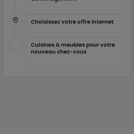
Pour information, toutes les images qui figurent ici
Choisissez votre offre Internet
proviennent de sites Spaces, mais ne
correspondent pas nécessairement à celui dont
nous parlons ici.
Cuisines & meubles pour votre
nouveau chez-vous
Nous contacter