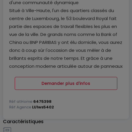
d'une communauté dynamique
Situé à Ville-Haute, l'un des quartiers classés du
centre de Luxembourg, le 53 boulevard Royal fait
partie des espaces de travail flexibles les plus en
vue de la ville. De grands noms comme la Bank of
China ou BNP PARIBAS y ont élu domicile, vous aurez
donc à coup sûr I'occasion de vous mêler à de
brillants esprits de notre temps. Et grâce à une
conception moderne articulée autour de panneaux
de verre, luminosité et esprit d'entreprise animent
tous les espaces de travail. Rejoignez notre
Demander plus d'infos
communauté professionnelle pour voir votre
entreprise prendre son envol dans cet ensemble
Réf
atHome
6475398
design de bureaux privatifs, de salles de réunion
Réf
Agence
LU1ws5402
dynamiques et d'espaces communs ultra-
Caractéristiques
confortables.
Le 53 boulevard Royal jouit d'un emplacement au