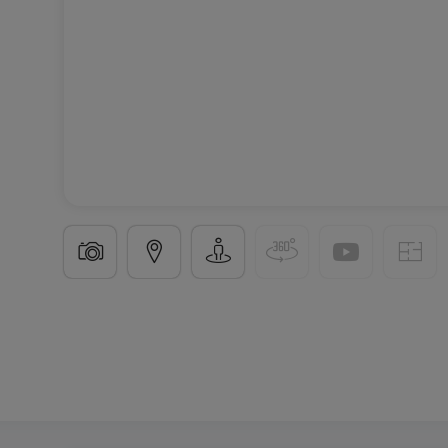
Bureau
à
Luxembourg-Gare
1 639 €
60
m²