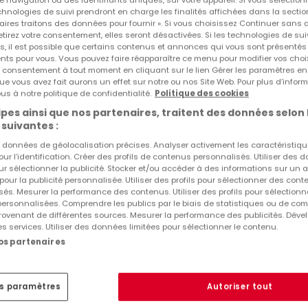
ermettre de vous imprégner de l'effervescence d'un bureau an
echnologies de suivi prendront en charge les finalités affichées dans la sectio
aires traitons des données pour fournir ». Si vous choisissez Continuer sans 
nants de par leur design, ces bureaux à louer aérés et lumin
tirez votre consentement, elles seront désactivées. Si les technologies de sui
Réf
atHome
779
s, il est possible que certains contenus et annonces qui vous sont présentés
our vos activités professionnelles. L'immeuble se distingue
Réf
Agence
LU3ws
ents pour vous. Vous pouvez faire réapparaître ce menu pour modifier vos choi
ent, à deux pas seulement de la gare centrale de la ville
tre consentement à tout moment en cliquant sur le lien Gérer les paramètres e
ue vous avez fait aurons un effet sur notre ou nos Site Web. Pour plus d’inform
gne. La structure saisissante, mêlant verre et pierre, abrite 
us à notre politique de confidentialité.
Politique des cookies
spacieuses ainsi que des espaces de coworking que vous pou
pes ainsi que nos partenaires, traitent des données selon 
s soyez une start-up ambitieuse ou une entreprise déjà étab
 suivantes :
évelopper votre activité au sein de notre réseau de
es données de géolocalisation précises. Analyser activement les caractéristiq
pour l’identification. Créer des profils de contenus personnalisés. Utiliser des
ème et au septième étages sont parfaites pour les événeme
ur sélectionner la publicité. Stocker et/ou accéder à des informations sur un a
 les parois vitrées à l'intérieur apportent une touche de styl
 pour la publicité personnalisée. Utiliser des profils pour sélectionner des con
és. Mesurer la performance des contenus. Utiliser des profils pour sélectionn
sein de l'espace.
 personnalisées. Comprendre les publics par le biais de statistiques ou de co
ovenant de différentes sources. Mesurer la performance des publicités. Dével
es services. Utiliser des données limitées pour sélectionner le contenu.
m² de bureaux privatifs dans les Espaces Place de la Gare, id
nos partenaires
 sont entièrement équipés et tout est pris en charge - du
ssiez vous concentrer sur la progression de votre entreprise.
es paramètres
Autoriser tout
our aussi peu qu'une journée ou restez plus longtemps et