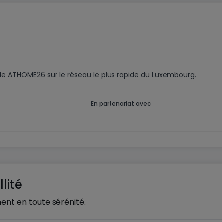
te appartiennent à nos emplacements mais peuvent ne pas
code ATHOME26 sur le réseau le plus rapide du Luxembourg.
En partenariat avec
lité
ent en toute sérénité.