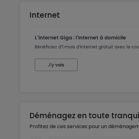
Toutes les images présentées dans cette lis
correspondre à ce centre spécifique.
Internet
Renseignez-vous maintenant
L'internet Giga : l'Internet à domicile
Bénéficiez d’1 mois d’internet gratuit avec le 
J’y vais
Déménagez en toute tranquil
Profitez de ces services pour un déménagem