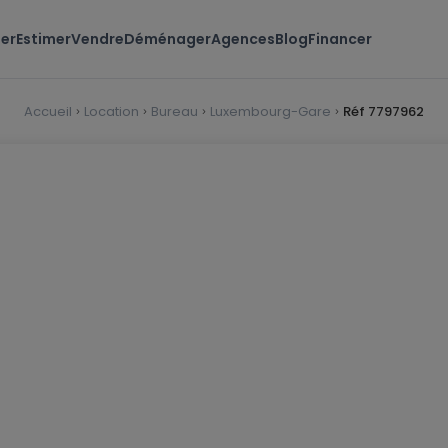
er
Estimer
Vendre
Déménager
Agences
Blog
Financer
Accueil
Location
Bureau
Luxembourg-Gare
Réf 7797962