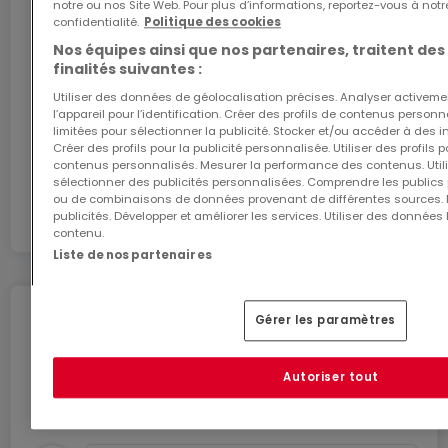
notre ou nos Site Web. Pour plus d’informations, reportez-vous à notr
Bénéficiez d’1 mois d’internet gratuit avec le code
bureau flexible pour une seule journée ou plus
confidentialité.
Politique des cookies
ATHOME26 sur le réseau le plus rapide du
longtemps, et personnalisez votre espace selon
Nos équipes ainsi que nos partenaires, traitent des
Luxembourg.
les besoins spécifiques de votre entreprise.
finalités suivantes :
Utiliser des données de géolocalisation précises. Analyser activeme
J’y vais
l’appareil pour l’identification. Créer des profils de contenus person
Les bureaux privés HQ comprennent les éléments
limitées pour sélectionner la publicité. Stocker et/ou accéder à des i
suivants :
Créer des profils pour la publicité personnalisée. Utiliser des profils
En partenariat avec
contenus personnalisés. Mesurer la performance des contenus. Utilis
- Accès à notre réseau mondial comptant des
sélectionner des publicités personnalisées. Comprendre les publics p
ou de combinaisons de données provenant de différentes sources.
milliers de sites dans le monde entier
publicités. Développer et améliorer les services. Utiliser des données 
- Équipe d'assistance et de réception très
contenu.
expérimentée
Liste de nos partenaires
- Technologies et Wi-Fi de qualité et sécurisés
- Imprimantes et accès à une aide administrative
Déménagez en toute
Gérer les paramètres
- Nettoyage, services et sécurité
tranquillité
- Espace de bureau disponible à l'heure, à la
Autoriser tout
Profitez de ces services pour un déménagement
journée ou au mois
en toute sérénité.
- Événements de réseautage et de la
communauté périodiques