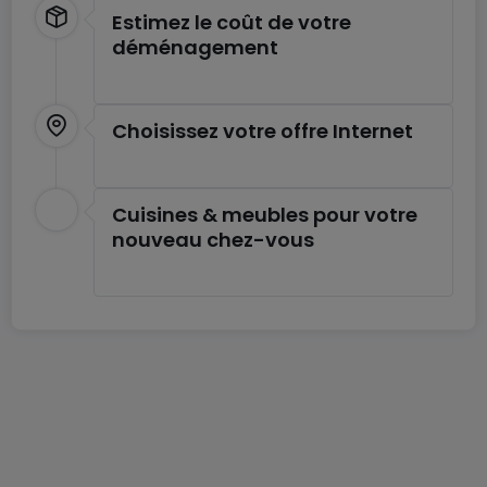
Estimez le coût de votre
- Gestion du compte et des réservations simplifiée
déménagement
via notre appli
- Agencements personnalisables et flexibles
- Agrandissez ou changez d'emplacement en
Choisissez votre offre Internet
fonction de vos besoins
- Mobilier ergonomique de haute qualité
- Accès supplémentaire à 75 m² d'espace de
Cuisines & meubles pour votre
travail partagé
nouveau chez-vous
- Prix à partir de 2179€
Toutes les images figurant sur cette liste
représentent nos bureaux mais peuvent ne pas
correspondre au centre en question.
En savoir plus