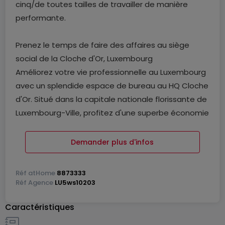
cinq/de toutes tailles de travailler de manière
performante.
Prenez le temps de faire des affaires au siège
social de la Cloche d'Or, Luxembourg
Améliorez votre vie professionnelle au Luxembourg
avec un splendide espace de bureau au HQ Cloche
d'Or. Situé dans la capitale nationale florissante de
Luxembourg-Ville, profitez d'une superbe économie
locale avec un accès aux principaux marchés
d'Europe occidentale. Laissez-vous une empreinte
Demander plus d'infos
dans un grand centre financier et commercial avec
l'un des PIB par habitant les plus élevés au monde.
Réf
atHome
8873333
Facilitez vos déplacements et réseautez grâce aux
Réf
Agence
LU5ws10203
arrêts de bus à proximité et à la gare de Howald, à
Caractéristiques
seulement 2,6 km. Accueillez vos clients via les
autoroutes A3, A4 et A6 qui desservent la ville et