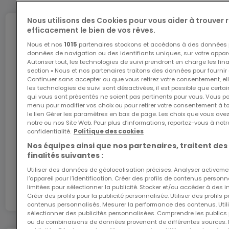
STRASBOURG 5, located at 5 Rue de Strasbourg in
Luxembourg City, is an office and retail building
Nous utilisons des Cookies pour vous aider à trouver
available for rent. This existing building of 1,550 m²
efficacement le bien de vos rêves.
Internet
spread over five floors offers modern and bright
Nous et nos
1015
partenaires stockons et accédons à des données p
données de navigation ou des identifiants uniques, sur votre appare
spaces, ideal for professional or commercial
Autoriser tout, les technologies de suivi prendront en charge les fin
activities. Its strategic location in the immediate
L'internet Giga : l'Internet à domicile
section « Nous et nos partenaires traitons des données pour fournir 
Continuer sans accepter ou que vous retirez votre consentement, ell
vicinity of the central station makes it a privileged
Bénéficiez d’1 mois d’internet gratuit avec le code
les technologies de suivi sont désactivées, il est possible que cer
ATHOME26 sur le réseau le plus rapide du
qui vous sont présentés ne soient pas pertinents pour vous. Vous po
place for companies looking for visibility and
menu pour modifier vos choix ou pour retirer votre consentement à 
Luxembourg.
accessibility.
le lien Gérer les paramètres en bas de page. Les choix que vous avez
notre ou nos Site Web. Pour plus d’informations, reportez-vous à notr
confidentialité.
Politique des cookies
J’y vais
The top floor of the building, offering 235 sqm, is
Nos équipes ainsi que nos partenaires, traitent des
available for rent. The surfaces are already fully
finalités suivantes :
En partenariat avec
fitted out and of excellent quality.
Utiliser des données de géolocalisation précises. Analyser activeme
l’appareil pour l’identification. Créer des profils de contenus person
limitées pour sélectionner la publicité. Stocker et/ou accéder à des i
The Gare district, dynamic and well connected,
Créer des profils pour la publicité personnalisée. Utiliser des profils
contenus personnalisés. Mesurer la performance des contenus. Utilis
combines professional life and urban services. A
sélectionner des publicités personnalisées. Comprendre les publics p
few steps from the Avenue de la Liberté, this
ou de combinaisons de données provenant de différentes sources.