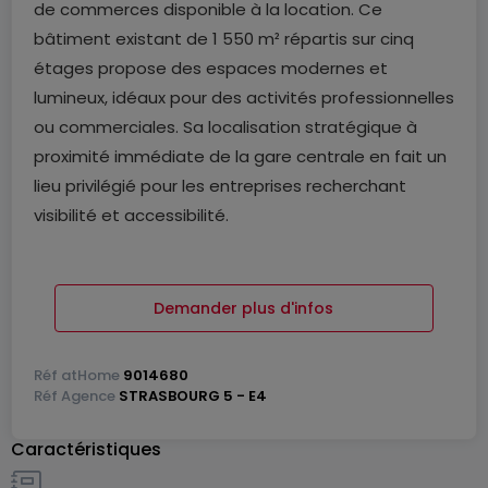
de commerces disponible à la location. Ce
bâtiment existant de 1 550 m² répartis sur cinq
étages propose des espaces modernes et
lumineux, idéaux pour des activités professionnelles
ou commerciales. Sa localisation stratégique à
proximité immédiate de la gare centrale en fait un
lieu privilégié pour les entreprises recherchant
visibilité et accessibilité.
Le top floor de l'immeuble, offrant 235 m², est
disponible à la location. Les surfaces sont déjà
Demander plus d'infos
entièrement aménagées et d'excellente qualité.
Réf
atHome
9014680
Le quartier de la Gare, dynamique et bien desservi,
Réf
Agence
STRASBOURG 5 - E4
combine vie professionnelle et services urbains. À
Caractéristiques
quelques pas de l'avenue de la Liberté, cette zone
mixte accueille entreprises internationales,