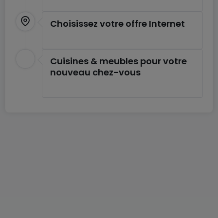
- Agrandissez ou changez d'emplacement en
Choisissez votre offre Internet
fonction de vos besoins
- Mobilier ergonomique de haute qualité
- Accès supplémentaire à 60 m² d'espace de
Cuisines & meubles pour votre
travail partagé
nouveau chez-vous
- Prix à partir de 1429€
Toutes les images figurant sur cette liste
représentent nos bureaux mais peuvent ne pas
correspondre au centre en question.
En savoir plus