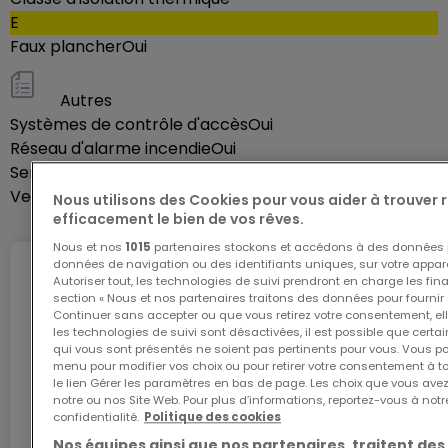
service de conciergerie, un restaurant, un café pour
E
travailler, une crèche, une salle de fitness, une salle
Faux plancher
Oui
de jeux et une bibliothèque. Détendez-vous après
le travail en vous promenant paisiblement dans l'un
Autres
des magnifiques espaces naturels qui font la
Systèmes de contrôle d'accès
Oui
renommée de la ville.
Réseau d'alarme incendie
Oui
Service de nettoyage
Oui
Domiciliez votre entreprise dans un bureau privatif
Vestiaires
Oui
Nous utilisons des Cookies pour vous aider à trouver
efficacement le bien de vos rêves.
de 15 m² à Regus Luxembourg Airport Moonar , qui
convient à 3 employés. Du mobilier au Wi-Fi haut
Nous et nos
1015
partenaires stockons et accédons à des données p
données de navigation ou des identifiants uniques, sur votre appare
débit, tout est pris en charge dans nos moyens
Internet
Autoriser tout, les technologies de suivi prendront en charge les fin
section « Nous et nos partenaires traitons des données pour fournir 
bureaux entièrement équipés, afin que vous
Continuer sans accepter ou que vous retirez votre consentement, ell
puissiez vous consacrer entièrement à votre
les technologies de suivi sont désactivées, il est possible que cer
qui vous sont présentés ne soient pas pertinents pour vous. Vous po
activité. Louez un bureau flexible pour une seule
L'internet Giga : l'Internet à domicile
menu pour modifier vos choix ou pour retirer votre consentement à 
journée ou plus longtemps, et personnalisez votre
le lien Gérer les paramètres en bas de page. Les choix que vous avez
Bénéficiez d’1 mois d’internet gratuit avec le code
notre ou nos Site Web. Pour plus d’informations, reportez-vous à notr
ATHOME26 sur le réseau le plus rapide du
espace selon les besoins spécifiques de votre
confidentialité.
Politique des cookies
Luxembourg.
entreprise.
Nos équipes ainsi que nos partenaires, traitent des