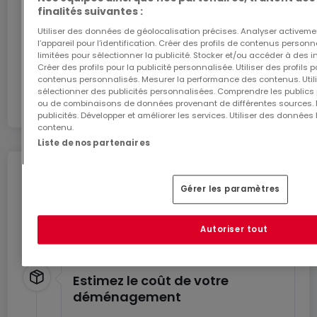
finalités suivantes :
J’y vais
Les bureaux privés Regus comprennent les
Utiliser des données de géolocalisation précises. Analyser activeme
l’appareil pour l’identification. Créer des profils de contenus person
éléments suivants :
limitées pour sélectionner la publicité. Stocker et/ou accéder à des i
En partenariat avec
- Accès à notre réseau mondial comptant des
Créer des profils pour la publicité personnalisée. Utiliser des profils
contenus personnalisés. Mesurer la performance des contenus. Utilis
milliers de sites dans le monde entier
sélectionner des publicités personnalisées. Comprendre les publics p
ou de combinaisons de données provenant de différentes sources.
- Équipe d'assistance et de réception très
publicités. Développer et améliorer les services. Utiliser des données 
expérimentée
contenu.
- Technologies et Wi-Fi de qualité et sécurisés
Liste de nos partenaires
- Imprimantes et accès à une aide administrative
Déménagez en toute
- Nettoyage, services et sécurité
Gérer les paramètres
tranquillité
- Espace de bureau disponible à l'heure, à la
journée ou au mois
Profitez de ces services pour un déménagement
Autoriser tout
en toute sérénité.
- Événements de réseautage et de la
communauté périodiques
- Gestion du compte et des réservations simplifiée
Estimez le coût de votre
déménagement
via notre appli
- Agencements personnalisables et flexibles