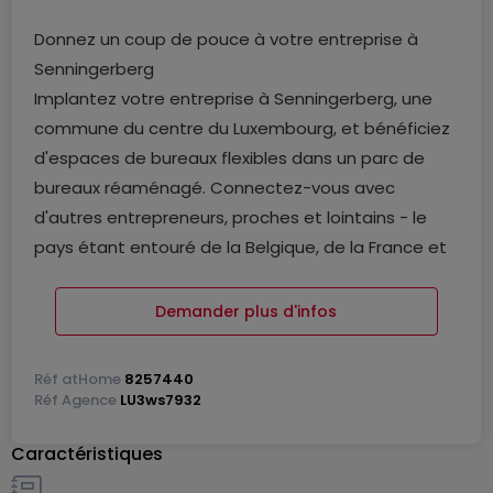
Donnez un coup de pouce à votre entreprise à
Senningerberg
Implantez votre entreprise à Senningerberg, une
commune du centre du Luxembourg, et bénéficiez
d'espaces de bureaux flexibles dans un parc de
bureaux réaménagé. Connectez-vous avec
d'autres entrepreneurs, proches et lointains - le
pays étant entouré de la Belgique, de la France et
de l'Allemagne. Rendez-vous facilement à votre
espace de travail en utilisant l'arrêt de bus
Demander plus d'infos
Senningerberg, Autobunn Quai 1, situé à 450
mètres. Marchez 550 m jusqu'à l'aéroport de
Réf
atHome
8257440
Luxembourg et faites des réunions d'affaires
Réf
Agence
LU3ws7932
internationales, avec accès à plus de 100
Caractéristiques
destinations de vols directs. Que vous cherchiez
une solution longue durée ou que vous ayez besoin