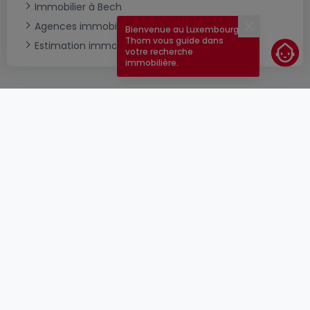
Immobilier à Bech
Agences immobilières à Bech
Bienvenue au Luxembourg !
Fermer
Thom vous guide dans
Estimation immobilière
votre recherche
immobilière.
CGU
atHomeGroup
CGV
Contact
DSA
Annonceurs
Mentions légales
Vie privée
Carrières
Cookie
Cybercriminalité
© 2000 -
2026
atHome Group S.à.r.l.
5, rue Charles Darwin L-1433 Luxembourg