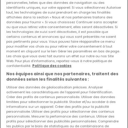
personnelles, telles que des données de navigation ou des
identifiants uniques, sur votre appareil. Si vous sélectionnez Autoriser
Les nouvelles annonces et baisses de prix en
tout, les technologies de suivi prendront en charge les finalités
avant première !
affichées dans la section « Nous et nos partenaires traitons des
données pour fournir ». Si vous choisissez Continuer sans accepter
Activez une alerte sur cette recherche pour recevoir les
ou que vous retirez votre consentement, elles seront désactivées. Si
nouveaux biens ainsi que les changements de prix dans
les technologies de suivi sont désactivées, il est possible que
votre boite email !
certains contenus et annonces qui vous sont présentés ne soient
pas pertinents pour vous. Vous pouvez faire réapparaître ce menu
pour modifier vos choix ou pour retirer votre consentement à tout
Créez une alerte
moment en cliquant sur le lien Gérer les paramètres en bas de page.
Les choix que vous avez fait aurons un effet sur notre ou nos Site
Web. Pour plus d’informations, reportez-vous à notre politique de
confidentialité.
Politique des cookies
Nos équipes ainsi que nos partenaires, traitent des
Commerces en location à proximité
données selon les finalités suivantes :
Commerces à louer à Tournai
Utiliser des données de géolocalisation précises. Analyser
activement les caractéristiques de l’appareil pour l’identification.
Commerces à louer à Huy
Créer des profils de contenus personnalisés. Utiliser des données
Commerces à louer à Mouscron
limitées pour sélectionner la publicité. Stocker et/ou accéder à des
informations sur un appareil. Créer des profils pour la publicité
Commerces à louer à Mons
personnalisée. Utiliser des profils pour sélectionner des contenus
personnalisés. Mesurer la performance des contenus. Utiliser des
Commerces à louer à Nancy
profils pour sélectionner des publicités personnalisées. Comprendre
les publics par le biais de statistiques ou de combinaisons de