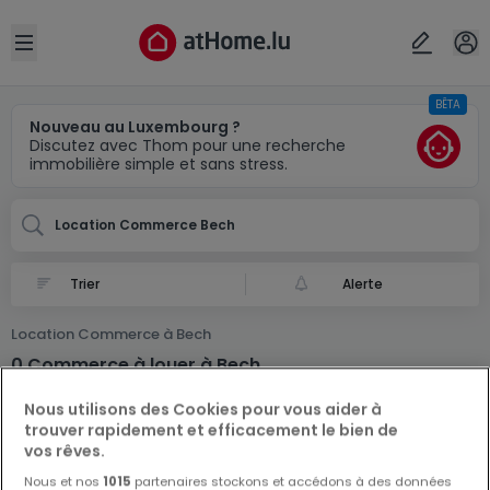
Localité(s)
Annuler
OK
Open sidebar
BÊTA
Bech
Nouveau au Luxembourg ?
Discutez avec Thom pour une recherche
immobilière simple et sans stress.
Location Commerce Bech
Alerte
Location Commerce à Bech
0 Commerce à louer à Bech
Nous utilisons des Cookies pour vous aider à
trouver rapidement et efficacement le bien de
vos rêves.
Nous et nos
1015
partenaires stockons et accédons à des données