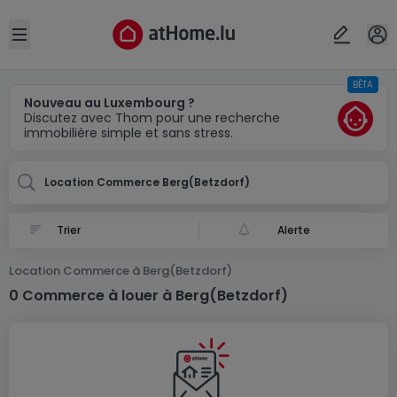
Localité(s)
Annuler
OK
Open sidebar
BÊTA
Berg(Betzdorf)
Nouveau au Luxembourg ?
Discutez avec Thom pour une recherche
immobilière simple et sans stress.
Location Commerce Berg(Betzdorf)
Alerte
Location Commerce à Berg(Betzdorf)
0 Commerce à louer à Berg(Betzdorf)