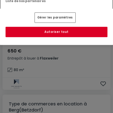
Liste de nos partenaires
Gérer les paramètres
Autoriser tout
650 €
Entrepôt
à louer
à
Flaxweiler
80
m²
Type de commerces en location à
Berg(Betzdorf)