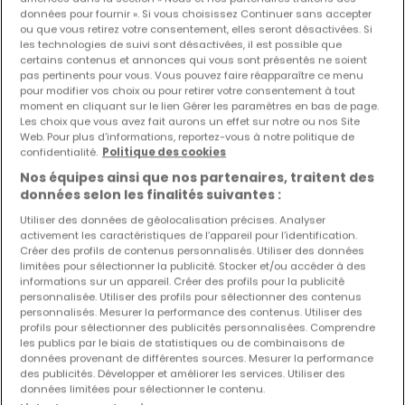
données pour fournir ». Si vous choisissez Continuer sans accepter
Modifiez vos critères de recherche pour plus
ou que vous retirez votre consentement, elles seront désactivées. Si
les technologies de suivi sont désactivées, il est possible que
de résultats
certains contenus et annonces qui vous sont présentés ne soient
pas pertinents pour vous. Vous pouvez faire réapparaître ce menu
pour modifier vos choix ou pour retirer votre consentement à tout
moment en cliquant sur le lien Gérer les paramètres en bas de page.
Les choix que vous avez fait aurons un effet sur notre ou nos Site
Web. Pour plus d’informations, reportez-vous à notre politique de
Biens similaires à proximité
confidentialité.
Politique des cookies
Nos équipes ainsi que nos partenaires, traitent des
Vous n'avez pas trouvé de biens qui vous
données selon les finalités suivantes :
intéressent ? Ces annonces suggérées
pourraient vous intéresser.
Utiliser des données de géolocalisation précises. Analyser
activement les caractéristiques de l’appareil pour l’identification.
Créer des profils de contenus personnalisés. Utiliser des données
limitées pour sélectionner la publicité. Stocker et/ou accéder à des
informations sur un appareil. Créer des profils pour la publicité
EXCLUSIVITÉ ATHOME
personnalisée. Utiliser des profils pour sélectionner des contenus
personnalisés. Mesurer la performance des contenus. Utiliser des
profils pour sélectionner des publicités personnalisées. Comprendre
les publics par le biais de statistiques ou de combinaisons de
données provenant de différentes sources. Mesurer la performance
des publicités. Développer et améliorer les services. Utiliser des
données limitées pour sélectionner le contenu.