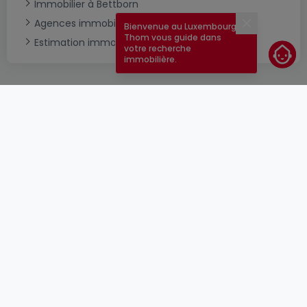
Immobilier à Bettborn
Agences immobilières à Bettborn
Bienvenue au Luxembourg !
Fermer
Thom vous guide dans
Estimation immobilière
votre recherche
immobilière.
CGU
atHomeGroup
CGV
Contact
DSA
Annonceurs
Mentions légales
Vie privée
Carrières
Cookie
Cybercriminalité
© 2000 -
2026
atHome Group S.à.r.l.
5, rue Charles Darwin L-1433 Luxembourg