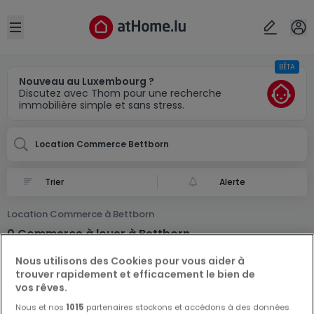
Localité(s)
Annuler
OK
Open sidebar
BÊTA
Bettborn
Nouveau au Luxembourg ?
Discutez avec Thom pour une recherche
immobilière simple et sans stress.
Location Commerce Bettborn
Alerte
Location Commerce à Bettborn
0 Commerce à louer à Bettborn
Nous utilisons des Cookies pour vous aider à
trouver rapidement et efficacement le bien de
vos rêves.
Nous et nos
1015
partenaires stockons et accédons à des données