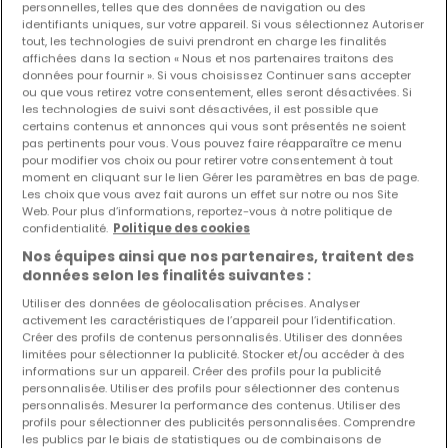
personnelles, telles que des données de navigation ou des
identifiants uniques, sur votre appareil. Si vous sélectionnez Autoriser
Les nouvelles annonces et baisses de prix en
tout, les technologies de suivi prendront en charge les finalités
avant première !
affichées dans la section « Nous et nos partenaires traitons des
données pour fournir ». Si vous choisissez Continuer sans accepter
Activez une alerte sur cette recherche pour recevoir les
ou que vous retirez votre consentement, elles seront désactivées. Si
nouveaux biens ainsi que les changements de prix dans
les technologies de suivi sont désactivées, il est possible que
votre boite email !
certains contenus et annonces qui vous sont présentés ne soient
pas pertinents pour vous. Vous pouvez faire réapparaître ce menu
pour modifier vos choix ou pour retirer votre consentement à tout
Créez une alerte
moment en cliquant sur le lien Gérer les paramètres en bas de page.
Les choix que vous avez fait aurons un effet sur notre ou nos Site
Web. Pour plus d’informations, reportez-vous à notre politique de
confidentialité.
Politique des cookies
Nos équipes ainsi que nos partenaires, traitent des
Commerces en location à proximité
données selon les finalités suivantes :
Commerces à louer à Rambrouch
Utiliser des données de géolocalisation précises. Analyser
activement les caractéristiques de l’appareil pour l’identification.
Commerces à louer à Noerdange
Créer des profils de contenus personnalisés. Utiliser des données
limitées pour sélectionner la publicité. Stocker et/ou accéder à des
Commerces à louer à Redange
informations sur un appareil. Créer des profils pour la publicité
Commerces à louer à Mertzig
personnalisée. Utiliser des profils pour sélectionner des contenus
personnalisés. Mesurer la performance des contenus. Utiliser des
profils pour sélectionner des publicités personnalisées. Comprendre
les publics par le biais de statistiques ou de combinaisons de