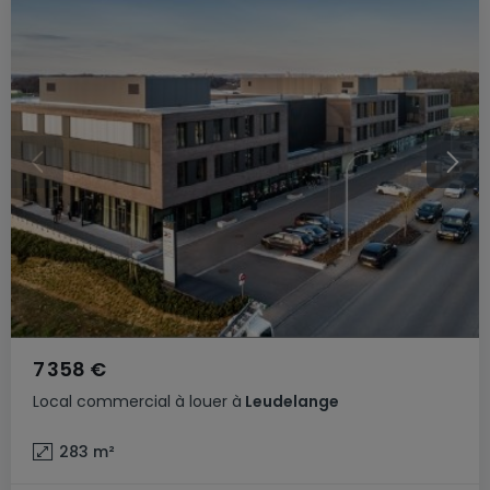
7 358 €
Local commercial
à louer
à
Leudelange
283
m²