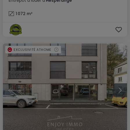
Entrepôt
à louer
à
Hesperange
1 072
m²
EXCLUSIVITÉ ATHOME