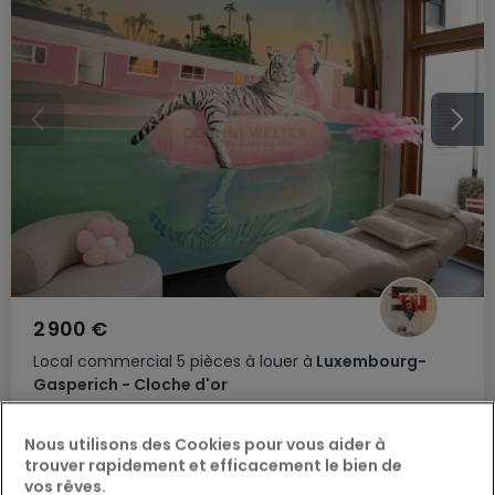
2 900 €
Local commercial
5 pièces
à louer
à
Luxembourg-
Gasperich - Cloche d'or
90
m²
5
1
Nous utilisons des Cookies pour vous aider à
trouver rapidement et efficacement le bien de
vos rêves.