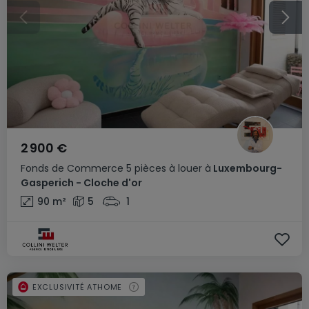
2 900 €
Fonds de Commerce
5 pièces
à louer
à
Luxembourg-
Gasperich - Cloche d'or
90
m²
5
1
EXCLUSIVITÉ ATHOME