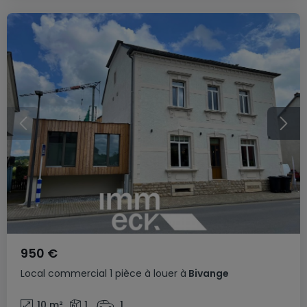
950 €
Local commercial
1 pièce
à louer
à
Bivange
10
m²
1
1