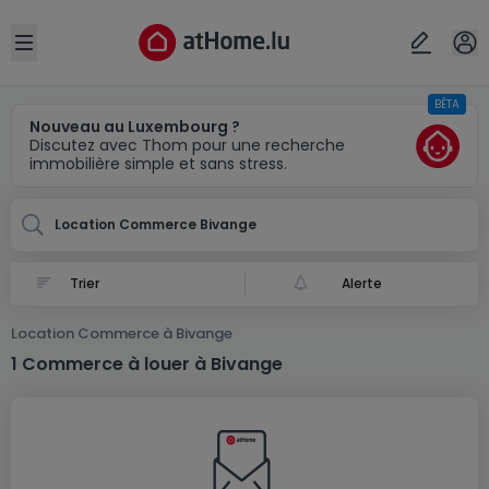
Localité(s)
Annuler
OK
Open sidebar
BÊTA
Bivange
Nouveau au Luxembourg ?
Discutez avec Thom pour une recherche
immobilière simple et sans stress.
Location Commerce Bivange
Alerte
Location Commerce à Bivange
1 Commerce à louer à Bivange