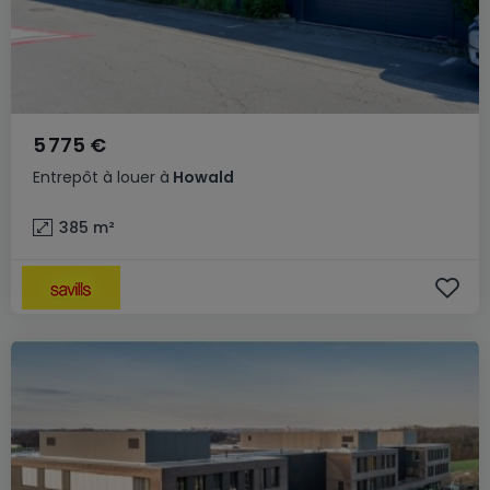
5 775 €
Entrepôt
à louer
à
Howald
385
m²