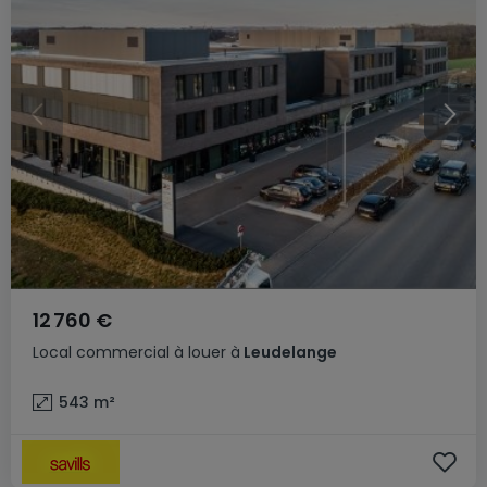
12 760 €
Local commercial
à louer
à
Leudelange
543
m²