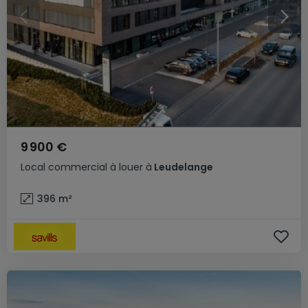
9 900 €
Local commercial
à louer
à
Leudelange
396
m²