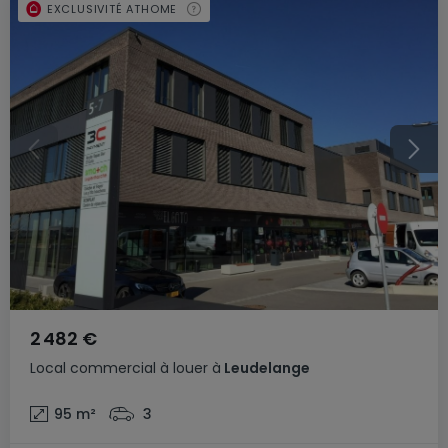
EXCLUSIVITÉ ATHOME
2 482 €
Local commercial
à louer
à
Leudelange
95
m²
3