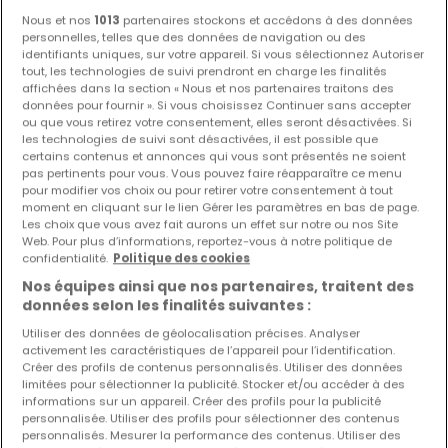
Nous et nos
1013
partenaires stockons et accédons à des données
personnelles, telles que des données de navigation ou des
identifiants uniques, sur votre appareil. Si vous sélectionnez Autoriser
tout, les technologies de suivi prendront en charge les finalités
affichées dans la section « Nous et nos partenaires traitons des
données pour fournir ». Si vous choisissez Continuer sans accepter
ou que vous retirez votre consentement, elles seront désactivées. Si
les technologies de suivi sont désactivées, il est possible que
certains contenus et annonces qui vous sont présentés ne soient
pas pertinents pour vous. Vous pouvez faire réapparaître ce menu
pour modifier vos choix ou pour retirer votre consentement à tout
moment en cliquant sur le lien Gérer les paramètres en bas de page.
Les choix que vous avez fait aurons un effet sur notre ou nos Site
Web. Pour plus d’informations, reportez-vous à notre politique de
confidentialité.
Politique des cookies
Nos équipes ainsi que nos partenaires, traitent des
données selon les finalités suivantes :
Utiliser des données de géolocalisation précises. Analyser
activement les caractéristiques de l’appareil pour l’identification.
Créer des profils de contenus personnalisés. Utiliser des données
8 500 €
limitées pour sélectionner la publicité. Stocker et/ou accéder à des
informations sur un appareil. Créer des profils pour la publicité
Local commercial
à louer
à
Howald
personnalisée. Utiliser des profils pour sélectionner des contenus
personnalisés. Mesurer la performance des contenus. Utiliser des