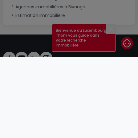
Agences immobilières à Bivange
Estimation immobilière
Bienvenue au Luxembourg !
Fermer
Thom vous guide dans
votre recherche
immobilière.
CGU
atHomeGroup
CGV
Contact
DSA
Annonceurs
Mentions légales
Vie privée
Carrières
Cookie
Cybercriminalité
© 2000 -
2026
atHome Group S.à.r.l.
5, rue Charles Darwin L-1433 Luxembourg