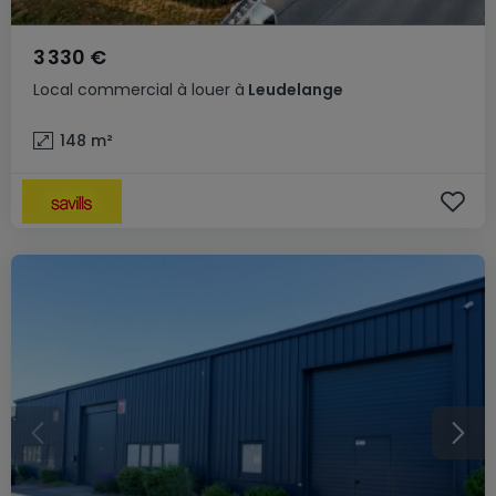
3 330 €
Local commercial
à louer
à
Leudelange
148
m²