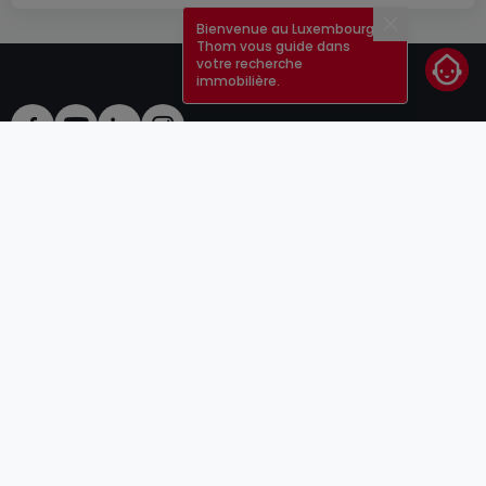
Bienvenue au Luxembourg !
Fermer
Thom vous guide dans
votre recherche
immobilière.
CGU
atHomeGroup
CGV
Contact
DSA
Annonceurs
Mentions légales
Vie privée
Carrières
Cookie
Cybercriminalité
© 2000 -
2026
atHome Group S.à.r.l.
5, rue Charles Darwin L-1433 Luxembourg
atHomeGroup