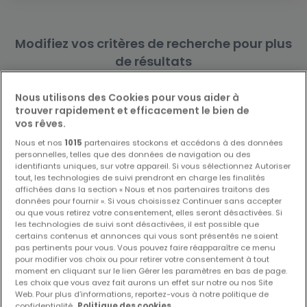
Modifiez vos critères de recherche pour plus
de résultats
Nous utilisons des Cookies pour vous aider à
trouver rapidement et efficacement le bien de
vos rêves.
Biens similaires à proximité
Nous et nos
1015
partenaires stockons et accédons à des données
personnelles, telles que des données de navigation ou des
Vous n'avez pas trouvé de biens qui vous
identifiants uniques, sur votre appareil. Si vous sélectionnez Autoriser
intéressent ? Ces annonces suggérées
tout, les technologies de suivi prendront en charge les finalités
pourraient vous intéresser.
affichées dans la section « Nous et nos partenaires traitons des
données pour fournir ». Si vous choisissez Continuer sans accepter
ou que vous retirez votre consentement, elles seront désactivées. Si
les technologies de suivi sont désactivées, il est possible que
certains contenus et annonces qui vous sont présentés ne soient
EXCLUSIVITÉ ATHOME
pas pertinents pour vous. Vous pouvez faire réapparaître ce menu
pour modifier vos choix ou pour retirer votre consentement à tout
moment en cliquant sur le lien Gérer les paramètres en bas de page.
Les choix que vous avez fait aurons un effet sur notre ou nos Site
Web. Pour plus d’informations, reportez-vous à notre politique de
confidentialité.
Politique des cookies