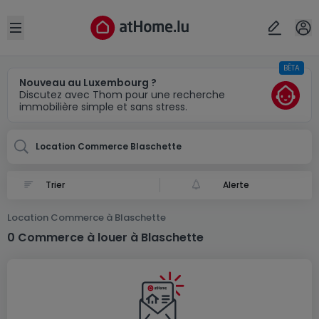
Localité(s)
Annuler
OK
Open sidebar
BÊTA
Blaschette
Nouveau au Luxembourg ?
Discutez avec Thom pour une recherche
immobilière simple et sans stress.
Location Commerce Blaschette
Alerte
Location Commerce à Blaschette
0 Commerce à louer à Blaschette