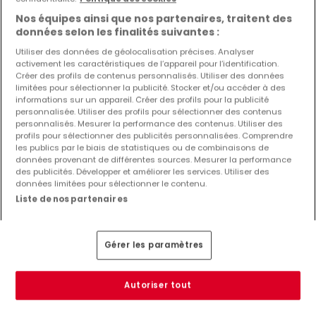
Nos équipes ainsi que nos partenaires, traitent des
données selon les finalités suivantes :
Utiliser des données de géolocalisation précises. Analyser
activement les caractéristiques de l’appareil pour l’identification.
Créer des profils de contenus personnalisés. Utiliser des données
limitées pour sélectionner la publicité. Stocker et/ou accéder à des
informations sur un appareil. Créer des profils pour la publicité
personnalisée. Utiliser des profils pour sélectionner des contenus
personnalisés. Mesurer la performance des contenus. Utiliser des
profils pour sélectionner des publicités personnalisées. Comprendre
les publics par le biais de statistiques ou de combinaisons de
2 750 €
données provenant de différentes sources. Mesurer la performance
des publicités. Développer et améliorer les services. Utiliser des
Local commercial
à louer
à
Lorentzweiler
données limitées pour sélectionner le contenu.
Liste de nos partenaires
55
m²
2
Gérer les paramètres
Autoriser tout