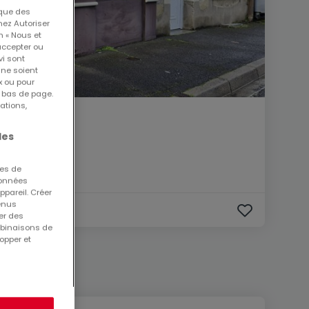
 que des
nez Autoriser
n « Nous et
accepter ou
vi sont
 ne soient
x ou pour
n bas de page.
ations,
les
ues de
 données
ppareil. Créer
tenus
er des
mbinaisons de
opper et