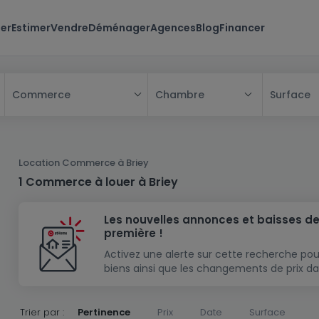
er
Estimer
Vendre
Déménager
Agences
Blog
Financer
Chambre
Surface
Commerce
Tous
Maison
Location Commerce à Briey
Appartement
Maison
1 Commerce à louer à Briey
Projet neuf
Appartement
Maison individuelle
Les nouvelles annonces et baisses de
Maison à construire
Résidence
Chambre
Maison mitoyenne
première !
Immeuble de rapport
Lotissement
Studio
Maison jumelée
Modèle de maison
Activez une alerte sur cette recherche pou
biens ainsi que les changements de prix da
Terrain
Immeuble de rapport
Penthouse
Terrain + Maison
Villa
Garage - parking
Terrain constructible
Duplex
Maison de maître
Gros-oeuvre
Trier par :
Pertinence
Prix
Date
Surface