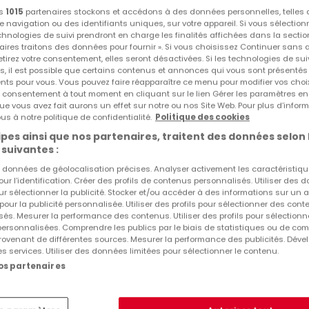
os
1015
partenaires stockons et accédons à des données personnelles, telles
navigation ou des identifiants uniques, sur votre appareil. Si vous sélection
echnologies de suivi prendront en charge les finalités affichées dans la sectio
aires traitons des données pour fournir ». Si vous choisissez Continuer sans 
tirez votre consentement, elles seront désactivées. Si les technologies de sui
s, il est possible que certains contenus et annonces qui vous sont présentés
ents pour vous. Vous pouvez faire réapparaître ce menu pour modifier vos choi
tre consentement à tout moment en cliquant sur le lien Gérer les paramètres e
ue vous avez fait aurons un effet sur notre ou nos Site Web. Pour plus d’inform
650 €
us à notre politique de confidentialité.
Politique des cookies
pes ainsi que nos partenaires, traitent des données selon 
Local commercial
à louer
à
Briey
(FR)
 suivantes :
es données de géolocalisation précises. Analyser activement les caractéristiq
57
m²
pour l’identification. Créer des profils de contenus personnalisés. Utiliser des
ur sélectionner la publicité. Stocker et/ou accéder à des informations sur un a
 pour la publicité personnalisée. Utiliser des profils pour sélectionner des con
és. Mesurer la performance des contenus. Utiliser des profils pour sélectionn
 personnalisées. Comprendre les publics par le biais de statistiques ou de co
ovenant de différentes sources. Mesurer la performance des publicités. Dével
es services. Utiliser des données limitées pour sélectionner le contenu.
nos partenaires
1
1
-
sur 1 annonce