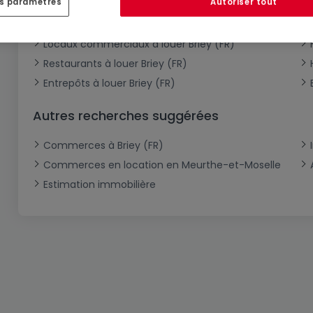
es paramètres
Autoriser tout
Type de commerces en location à Briey (FR)
Locaux commerciaux à louer Briey (FR)
Restaurants à louer Briey (FR)
Entrepôts à louer Briey (FR)
Autres recherches suggérées
Commerces à Briey (FR)
Commerces en location en Meurthe-et-Moselle
Estimation immobilière