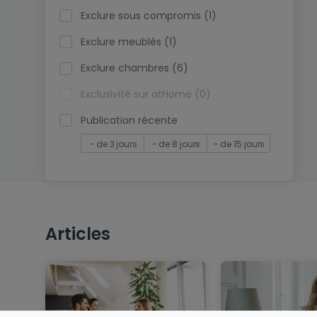
Exclure sous compromis (1)
Exclure meublés (1)
Exclure chambres (6)
Exclusivité sur atHome (0)
Publication récente
- de 3 jours
- de 8 jours
- de 15 jours
Articles