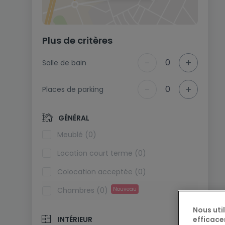
Plus de critères
-
+
0
Salle de bain
-
+
0
Places de parking
GÉNÉRAL
Meublé (0)
Location court terme (0)
Colocation acceptée (0)
Chambres (0)
Nouveau
Nous uti
efficace
INTÉRIEUR