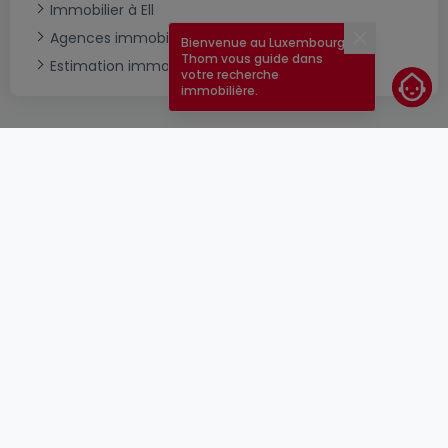
Immobilier à Ell
Agences immobilières à Ell
Bienvenue au Luxembourg !
Fermer
Thom vous guide dans
Estimation immobilière
votre recherche
immobilière.
CGU
atHomeGroup
CGV
Contact
DSA
Annonceurs
Mentions légales
Vie privée
Carrières
Cookie
Cybercriminalité
© 2000 -
2026
atHome Group S.à.r.l.
5, rue Charles Darwin L-1433 Luxembourg