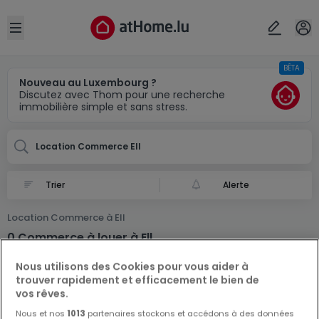
Localité(s)
Annuler
OK
Open sidebar
BÊTA
Ell
Nouveau au Luxembourg ?
Discutez avec Thom pour une recherche
immobilière simple et sans stress.
Location Commerce Ell
Alerte
Location Commerce à Ell
0 Commerce à louer à Ell
Nous utilisons des Cookies pour vous aider à
trouver rapidement et efficacement le bien de
vos rêves.
Nous et nos
1013
partenaires stockons et accédons à des données