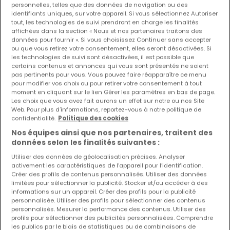
personnelles, telles que des données de navigation ou des
identifiants uniques, sur votre appareil. Si vous sélectionnez Autoriser
Les nouvelles annonces et baisses de prix en
tout, les technologies de suivi prendront en charge les finalités
avant première !
affichées dans la section « Nous et nos partenaires traitons des
données pour fournir ». Si vous choisissez Continuer sans accepter
Activez une alerte sur cette recherche pour recevoir les
ou que vous retirez votre consentement, elles seront désactivées. Si
nouveaux biens ainsi que les changements de prix dans
les technologies de suivi sont désactivées, il est possible que
votre boite email !
certains contenus et annonces qui vous sont présentés ne soient
pas pertinents pour vous. Vous pouvez faire réapparaître ce menu
pour modifier vos choix ou pour retirer votre consentement à tout
Créez une alerte
moment en cliquant sur le lien Gérer les paramètres en bas de page.
Les choix que vous avez fait aurons un effet sur notre ou nos Site
Web. Pour plus d’informations, reportez-vous à notre politique de
confidentialité.
Politique des cookies
Nos équipes ainsi que nos partenaires, traitent des
Commerces en location à proximité
données selon les finalités suivantes :
Commerces à louer à Tournai
Utiliser des données de géolocalisation précises. Analyser
activement les caractéristiques de l’appareil pour l’identification.
Commerces à louer à Huy
Créer des profils de contenus personnalisés. Utiliser des données
Commerces à louer à Mouscron
limitées pour sélectionner la publicité. Stocker et/ou accéder à des
informations sur un appareil. Créer des profils pour la publicité
Commerces à louer à Mons
personnalisée. Utiliser des profils pour sélectionner des contenus
personnalisés. Mesurer la performance des contenus. Utiliser des
Commerces à louer à Nancy
profils pour sélectionner des publicités personnalisées. Comprendre
les publics par le biais de statistiques ou de combinaisons de