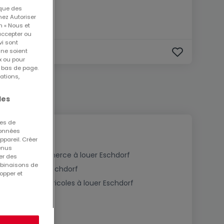
 que des
nez Autoriser
n « Nous et
accepter ou
vi sont
 ne soient
x ou pour
n bas de page.
ations,
les
ues de
 données
ppareil. Créer
tenus
Fonds de commerce à louer Eschdorf
er des
mbinaisons de
Hôtels à louer Eschdorf
opper et
Exploitations agricoles à louer Eschdorf