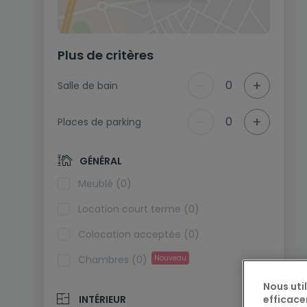
Plus de critères
-
+
0
Salle de bain
-
+
0
Places de parking
GÉNÉRAL
Meublé (0)
Location court terme (0)
Colocation acceptée (0)
Chambres (0)
Nouveau
Nous uti
efficace
INTÉRIEUR