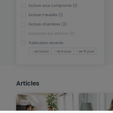
Exclure sous compromis (1)
Exclure meublés (1)
Exclure chambres (2)
Exclusivité sur atHome (0)
Publication récente
- de 3 jours
- de 8 jours
- de 15 jours
Articles