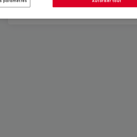
es paramètres
Autoriser tout
Commerces à Eschdorf
Agences immobilières à Eschdorf