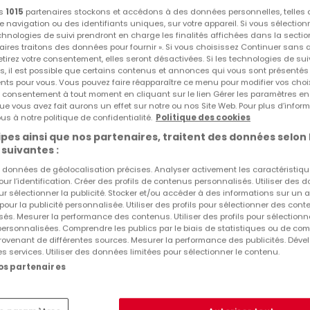
Local commercial
à louer
à
Eschdorf
os
1015
partenaires stockons et accédons à des données personnelles, telles
navigation ou des identifiants uniques, sur votre appareil. Si vous sélection
99
m²
echnologies de suivi prendront en charge les finalités affichées dans la sectio
aires traitons des données pour fournir ». Si vous choisissez Continuer sans 
tirez votre consentement, elles seront désactivées. Si les technologies de sui
s, il est possible que certains contenus et annonces qui vous sont présentés
ents pour vous. Vous pouvez faire réapparaître ce menu pour modifier vos choi
tre consentement à tout moment en cliquant sur le lien Gérer les paramètres e
ue vous avez fait aurons un effet sur notre ou nos Site Web. Pour plus d’inform
us à notre politique de confidentialité.
Politique des cookies
1
1
-
sur 1 annonce
pes ainsi que nos partenaires, traitent des données selon 
 suivantes :
es données de géolocalisation précises. Analyser activement les caractéristiq
pour l’identification. Créer des profils de contenus personnalisés. Utiliser des
Type de commerces en location à Eschdorf
ur sélectionner la publicité. Stocker et/ou accéder à des informations sur un a
 pour la publicité personnalisée. Utiliser des profils pour sélectionner des con
Locaux commerciaux à louer Eschdorf
és. Mesurer la performance des contenus. Utiliser des profils pour sélectionn
 personnalisées. Comprendre les publics par le biais de statistiques ou de co
Restaurants à louer Eschdorf
ovenant de différentes sources. Mesurer la performance des publicités. Dével
es services. Utiliser des données limitées pour sélectionner le contenu.
Entrepôts à louer Eschdorf
nos partenaires
Autres recherches suggérées