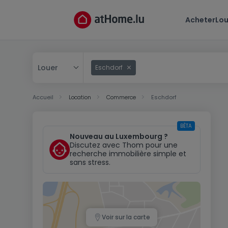
Acheter
Lou
Louer
Eschdorf
Acheter
Accueil
Location
Commerce
Eschdorf
Louer
BÊTA
Nouveau au Luxembourg ?
Discutez avec Thom pour une
recherche immobilière simple et
sans stress.
Voir sur la carte