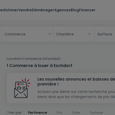
er
Estimer
Vendre
Déménager
Agences
Blog
Financer
Chambre
Surface
Commerce
Tous
Maison
Location Commerce à Eschdorf
Appartement
Maison
1 Commerce à louer à Eschdorf
Projet neuf
Appartement
Maison individuelle
Les nouvelles annonces et baisses de
Maison à construire
Résidence
Chambre
Maison mitoyenne
première !
Immeuble de rapport
Lotissement
Studio
Maison jumelée
Modèle de maison
Activez une alerte sur cette recherche pou
biens ainsi que les changements de prix da
Terrain
Immeuble de rapport
Penthouse
Terrain + Maison
Villa
Garage - parking
Terrain constructible
Duplex
Maison de maître
Gros-oeuvre
Trier par :
Pertinence
Prix
Date
Surface