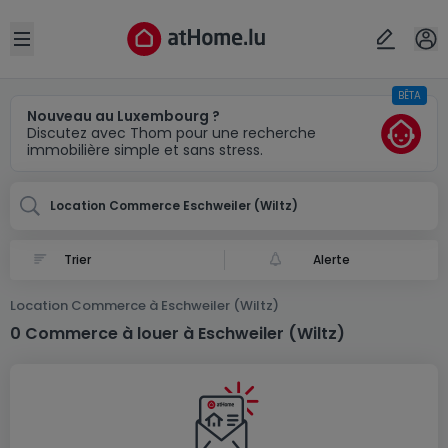
Localité(s)
Annuler
OK
Open sidebar
BÊTA
Eschweiler (Wiltz)
Nouveau au Luxembourg ?
Discutez avec Thom pour une recherche
immobilière simple et sans stress.
Location Commerce Eschweiler (Wiltz)
Alerte
Location Commerce à Eschweiler (Wiltz)
0 Commerce à louer à Eschweiler (Wiltz)