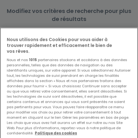
Modifiez vos critères de recherche pour plus
de résultats
Nous utilisons des Cookies pour vous aider à
trouver rapidement et efficacement le bien de
vos rêves.
Biens similaires à proximité
Nous et nos
1015
partenaires stockons et accédons à des données
Vous n'avez pas trouvé de biens qui vous
personnelles, telles que des données de navigation ou des
intéressent ? Ces annonces suggérées
identifiants uniques, sur votre appareil. Si vous sélectionnez Autoriser
pourraient vous intéresser.
tout, les technologies de suivi prendront en charge les finalités
affichées dans la section « Nous et nos partenaires traitons des
données pour fournir ». Si vous choisissez Continuer sans accepter
ou que vous retirez votre consentement, elles seront désactivées. Si
les technologies de suivi sont désactivées, il est possible que
certains contenus et annonces qui vous sont présentés ne soient
pas pertinents pour vous. Vous pouvez faire réapparaître ce menu
pour modifier vos choix ou pour retirer votre consentement à tout
moment en cliquant sur le lien Gérer les paramètres en bas de page.
Les choix que vous avez fait aurons un effet sur notre ou nos Site
Web. Pour plus d’informations, reportez-vous à notre politique de
confidentialité.
Politique des cookies