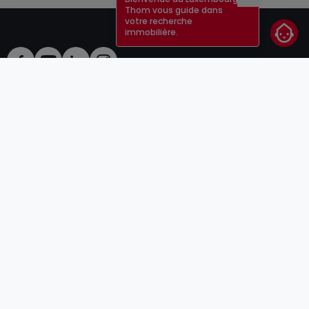
Fermer
Thom vous guide dans
votre recherche
immobilière.
CGU
atHomeGroup
CGV
Contact
DSA
Annonceurs
Mentions légales
Vie privée
Carrières
Cookie
Cybercriminalité
© 2000 -
2026
atHome Group S.à.r.l.
5, rue Charles Darwin L-1433 Luxembourg
atHomeGroup