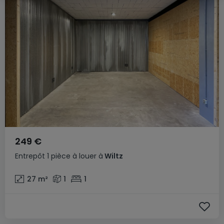
249 €
Entrepôt
1 pièce
à louer
à
Wiltz
27
m²
1
1