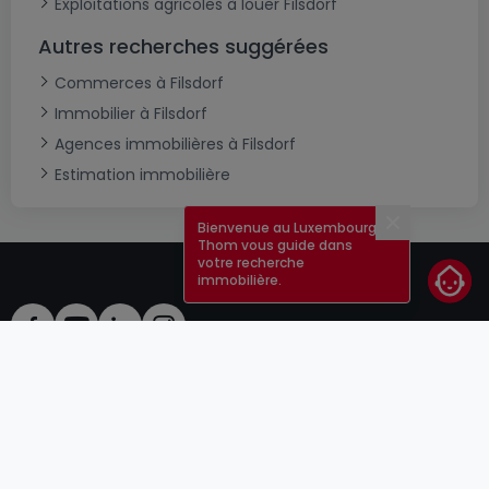
Exploitations agricoles à louer Filsdorf
Autres recherches suggérées
Commerces à Filsdorf
Immobilier à Filsdorf
Agences immobilières à Filsdorf
Estimation immobilière
Bienvenue au Luxembourg !
Fermer
Thom vous guide dans
votre recherche
immobilière.
CGU
atHomeGroup
CGV
Contact
DSA
Annonceurs
Mentions légales
Vie privée
Carrières
Cookie