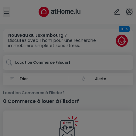
Localité(s)
Annuler
OK
Open sidebar
BÊTA
Filsdorf
Nouveau au Luxembourg ?
Discutez avec Thom pour une recherche
immobilière simple et sans stress.
Location Commerce Filsdorf
Alerte
Location Commerce à Filsdorf
0 Commerce à louer à Filsdorf