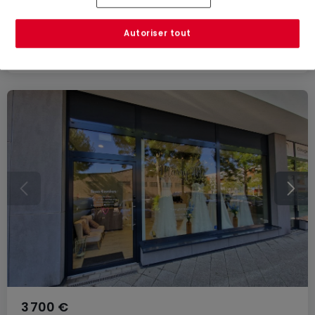
36
m²
2
Autoriser tout
3 700 €