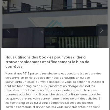
Nous utilisons des Cookies pour vous aider à
trouver rapidement et efficacement le bien de
vos rêves.
Nous et nos
1013
partenaires stockons et accédons à des données
2 800 €
personnelles, telles que des données de navigation ou des
identifiants uniques, sur votre appareil. Si vous sélectionnez Autoriser
Local commercial
1 pièce
à louer
à
Mondorf-Les-
tout, les technologies de suivi prendront en charge les finalités
Bains
affichées dans la section « Nous et nos partenaires traitons des
données pour fournir ». Si vous choisissez Continuer sans accepter
75
m²
1
ou que vous retirez votre consentement, elles seront désactivées. Si
les technologies de suivi sont désactivées, il est possible que
certains contenus et annonces qui vous sont présentés ne soient