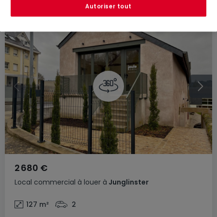
Autoriser tout
2 680 €
Local commercial
à louer
à
Junglinster
127
m²
2