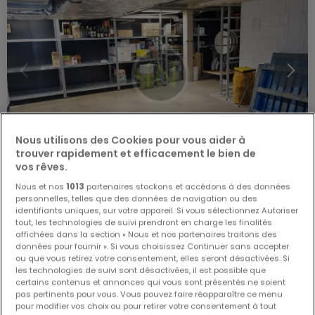
Nous utilisons des Cookies pour vous aider à
trouver rapidement et efficacement le bien de
vos rêves.
1 100 €
Nous et nos
1013
partenaires stockons et accédons à des données
personnelles, telles que des données de navigation ou des
Entrepôt
à louer
à
Niederanven
identifiants uniques, sur votre appareil. Si vous sélectionnez Autoriser
tout, les technologies de suivi prendront en charge les finalités
affichées dans la section « Nous et nos partenaires traitons des
60
m²
données pour fournir ». Si vous choisissez Continuer sans accepter
ou que vous retirez votre consentement, elles seront désactivées. Si
les technologies de suivi sont désactivées, il est possible que
certains contenus et annonces qui vous sont présentés ne soient
pas pertinents pour vous. Vous pouvez faire réapparaître ce menu
pour modifier vos choix ou pour retirer votre consentement à tout