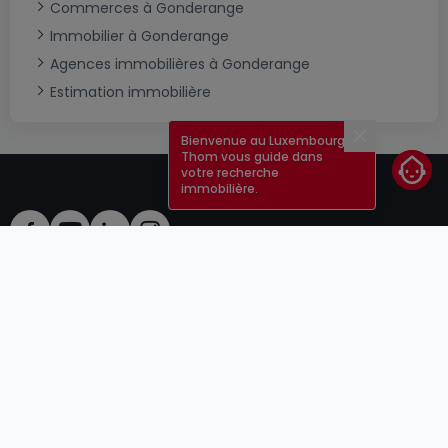
Commerces à Gonderange
Immobilier à Gonderange
Agences immobilières à Gonderange
Estimation immobilière
Bienvenue au Luxembourg !
Fermer
Thom vous guide dans
votre recherche
immobilière.
CGU
atHomeGroup
CGV
Contact
DSA
Annonceurs
Mentions légales
Vie privée
Carrières
Cookie
Cybercriminalité
© 2000 -
2026
atHome Group S.à.r.l.