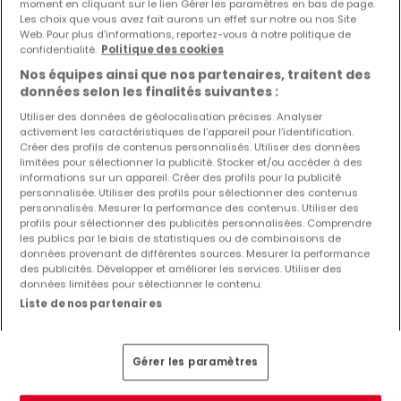
moment en cliquant sur le lien Gérer les paramètres en bas de page.
Les choix que vous avez fait aurons un effet sur notre ou nos Site
Web. Pour plus d’informations, reportez-vous à notre politique de
confidentialité.
Politique des cookies
Nos équipes ainsi que nos partenaires, traitent des
données selon les finalités suivantes :
Utiliser des données de géolocalisation précises. Analyser
activement les caractéristiques de l’appareil pour l’identification.
Créer des profils de contenus personnalisés. Utiliser des données
limitées pour sélectionner la publicité. Stocker et/ou accéder à des
informations sur un appareil. Créer des profils pour la publicité
personnalisée. Utiliser des profils pour sélectionner des contenus
personnalisés. Mesurer la performance des contenus. Utiliser des
profils pour sélectionner des publicités personnalisées. Comprendre
les publics par le biais de statistiques ou de combinaisons de
données provenant de différentes sources. Mesurer la performance
des publicités. Développer et améliorer les services. Utiliser des
1 500 €
données limitées pour sélectionner le contenu.
Entrepôt
1 pièce
à louer
à
Niederanven
Liste de nos partenaires
85
m²
1
Gérer les paramètres