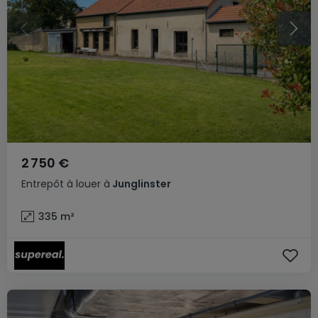
2 750 €
Entrepôt
à louer
à
Junglinster
335
m²