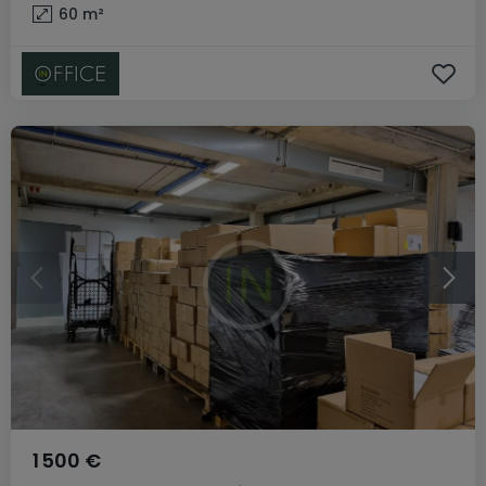
60
m²
1 500 €