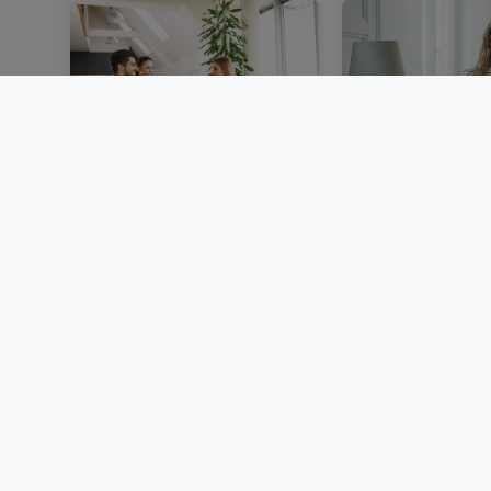
Vendre un bien
Louer au Luxem
immobilier au
dossier, garant
Luxembourg : étapes,
locative et d
documents et conseils
BLOG
BLOG