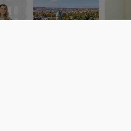
bourg :
Un marché immobilier
Acheter 
ie
luxembourgeois plus
immobili
émarches
stable au deuxième
Luxembou
trimestre 2026
frais et 
BLOG
BLOG