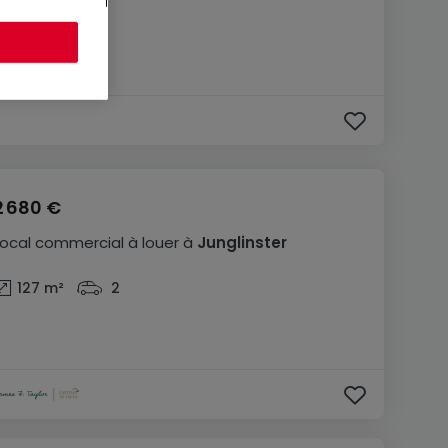
2 680 €
Local commercial
à louer
à
Junglinster
127
m²
2