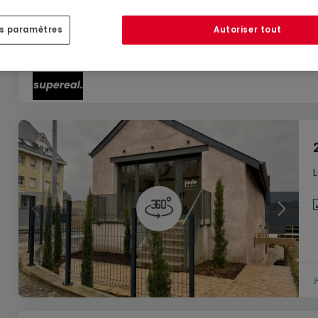
Entrepôt
à louer
à
Junglinster
es paramètres
Autoriser tout
335
m²