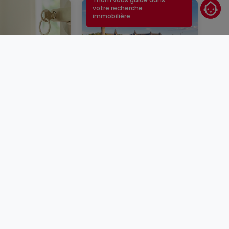
votre recherche
immobilière.
un bien
Taux immobilier au
er au
Luxembourg en 2026 :
rg : étapes,
quels sont les taux
conseils
actuels ?
BLOG