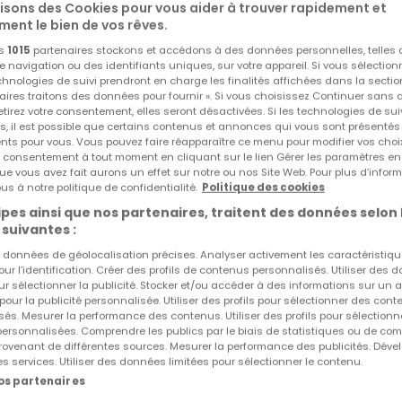
lisons des Cookies pour vous aider à trouver rapidement et
ment le bien de vos rêves.
os
1015
partenaires stockons et accédons à des données personnelles, telles
EXCLUSIVITÉ ATHOME
navigation ou des identifiants uniques, sur votre appareil. Si vous sélection
echnologies de suivi prendront en charge les finalités affichées dans la sectio
aires traitons des données pour fournir ». Si vous choisissez Continuer sans 
tirez votre consentement, elles seront désactivées. Si les technologies de sui
s, il est possible que certains contenus et annonces qui vous sont présentés
ents pour vous. Vous pouvez faire réapparaître ce menu pour modifier vos choi
tre consentement à tout moment en cliquant sur le lien Gérer les paramètres e
ue vous avez fait aurons un effet sur notre ou nos Site Web. Pour plus d’inform
us à notre politique de confidentialité.
Politique des cookies
pes ainsi que nos partenaires, traitent des données selon 
 suivantes :
es données de géolocalisation précises. Analyser activement les caractéristiq
pour l’identification. Créer des profils de contenus personnalisés. Utiliser des
ur sélectionner la publicité. Stocker et/ou accéder à des informations sur un a
 pour la publicité personnalisée. Utiliser des profils pour sélectionner des con
és. Mesurer la performance des contenus. Utiliser des profils pour sélectionn
 personnalisées. Comprendre les publics par le biais de statistiques ou de co
ovenant de différentes sources. Mesurer la performance des publicités. Dével
es services. Utiliser des données limitées pour sélectionner le contenu.
nos partenaires
2 750 €