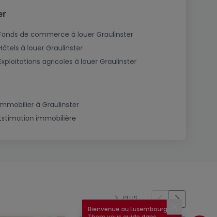
er
Fonds de commerce à louer Graulinster
Hôtels à louer Graulinster
Exploitations agricoles à louer Graulinster
Immobilier à Graulinster
Estimation immobilière
PLUS
Bienvenue au Luxembourg !
Fermer
Thom vous guide dans