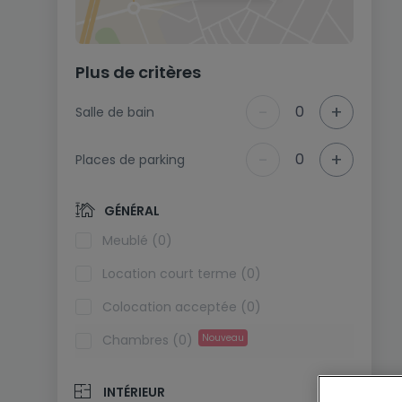
Plus de critères
-
+
0
Salle de bain
-
+
0
Places de parking
GÉNÉRAL
Meublé (0)
Location court terme (0)
Colocation acceptée (0)
Chambres (0)
Nouveau
INTÉRIEUR