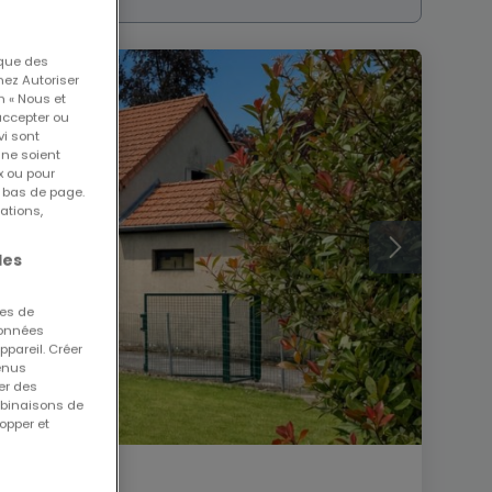
 que des
nez Autoriser
n « Nous et
accepter ou
vi sont
 ne soient
x ou pour
n bas de page.
ations,
les
ues de
 données
ppareil. Créer
tenus
er des
mbinaisons de
opper et