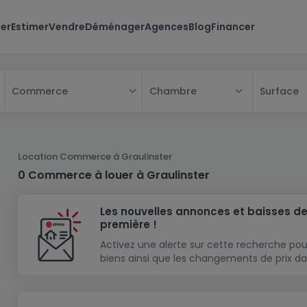
er
Estimer
Vendre
Déménager
Agences
Blog
Financer
Chambre
Surface
Commerce
Tous
Maison
Location Commerce à Graulinster
Appartement
Maison
0 Commerce à louer à Graulinster
Projet neuf
Appartement
Maison individuelle
Les nouvelles annonces et baisses de
Maison à construire
Résidence
Chambre
Maison mitoyenne
première !
Immeuble de rapport
Lotissement
Studio
Maison jumelée
Modèle de maison
Activez une alerte sur cette recherche pou
biens ainsi que les changements de prix da
Terrain
Immeuble de rapport
Penthouse
Terrain + Maison
Villa
Garage - parking
Terrain constructible
Duplex
Maison de maître
Gros-oeuvre